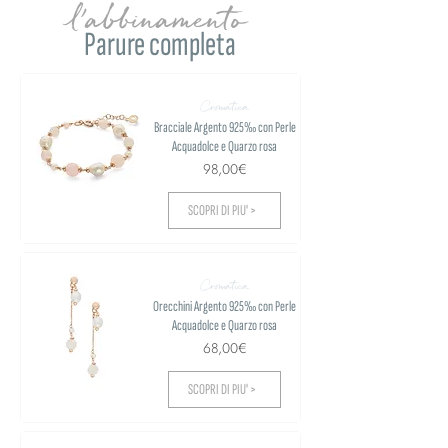
l'abbinamento
Parure completa
Cromatica
Bracciale Argento 925‰ con Perle
Acquadolce e Quarzo rosa
98,00€
SCOPRI DI PIU' >
Cromatica
Orecchini Argento 925‰ con Perle
Acquadolce e Quarzo rosa
68,00€
SCOPRI DI PIU' >