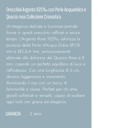
Orecchini Argento 925‰ con Perle Acquadolce e
Quarzo rosa Collezione Cromatica
Un’eleganza delicata e luminosa prende
forma in questi orecchini raffinati e senza
tempo. L'Argento Rosè 925‰ valorizza la
purezza delle Perle d’Acqua Dolce Ø7/8
mm e Ø3,5/4 mm, armoniosamente
abbinate alla dolcezza del Quarzo Rosa ø 8
mm, creando un perfetto equilibrio di luce e
raffinatezza. Con una lunghezza di 6 cm,
donano leggerezza e movimento,
illuminando il viso con un tocco di
femminilità e classe. Perfetti per chi ama
gioielli sofisticati e versatili, capaci di esaltare
ogni look con grazia ed eleganza.
2 anni
GARANZIA