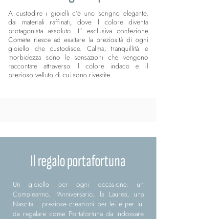
A custodire i gioielli c’è uno scrigno elegante,
dai materiali raffinati, dove il colore diventa
protagonista assoluto. L' esclusiva confezione
Comete riesce ad esaltare la preziosità di ogni
gioiello che custodisce. Calma, tranquillità e
morbidezza sono le sensazioni che vengono
raccontate attraverso il colore indaco e il
prezioso velluto di cui sono rivestite.
Il regalo portafortuna
Un gioiello per ogni occasione: un
Compleanno, l'Anniversario, la Laurea, una
Nascita... preziose creazioni per lei e per lui
da regalare come Portafortuna da indossare