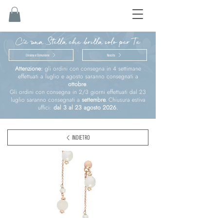
C'è una Stella che brilla solo per Te
Cresima e Comunione
Nascita
Attenzione:
gli ordini con consegna in 4 settimane
effettuati a luglio e agosto saranno consegnati a
ottobre
.
Gli ordini con consegna in 2/3 giorni effettuati dal 23
luglio saranno consegnati a
settembre.
Chiusura estiva
uffici:
dal 3 al 23 agosto 2026.
INDIETRO