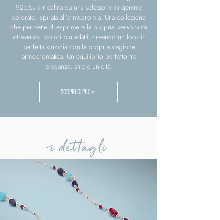
925‰ arricchita da una selezione di gemme
colorate, ispirata all’armocromia. Una collezione
che permette di esprimere la propria personalità
attraverso i colori più adatti, creando un look in
perfetta sintonia con la propria stagione
armocromatica. Un equilibrio perfetto tra
eleganza, stile e unicità.
SCOPRI DI PIU' >
i dettagli