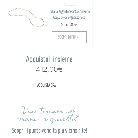
Cromatica
Collana Argento 925‰ con Perle
Acquadolce e Quarzo rosa
246,00€
SCOPRI DI PIU' >
Acquistali insieme
412,00€
ACQUISTA ORA
Vuoi toccare con
mano i gioielli?
Scopri il punto vendita più vicino a te!