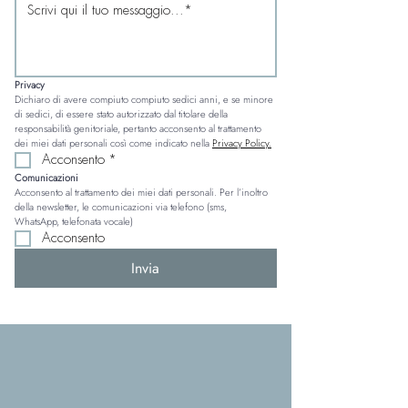
Privacy
Dichiaro di avere compiuto compiuto sedici anni, e se minore 
di sedici, di essere stato autorizzato dal titolare della 
responsabilità genitoriale, pertanto acconsento al trattamento 
dei miei dati personali così come indicato nella 
Privacy Policy.
Acconsento
*
Comunicazioni
Acconsento al trattamento dei miei dati personali. Per l’inoltro 
della newsletter, le comunicazioni via telefono (sms, 
WhatsApp, telefonata vocale)
Acconsento
Invia