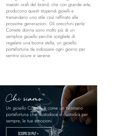
maestri orafi del brand, che con grande arte,
producono questi stupendi gioielli e
tramandano uno stile così raffinato alle
prossime generazioni. Gli orecchini perle
Comete donna sono molto più di un
semplice gioiello perchè scegliete di
regalare una buona stella, un gioiello
portafortuna da indossare ogni giorno per
sentirsi sicure e serene.
Chi siamo
Un gioiello Comete è come un talismano
portafortuna che custodisce e custodirà per
sempre, le tue emozioni.
SCOPRI DI PIU' >