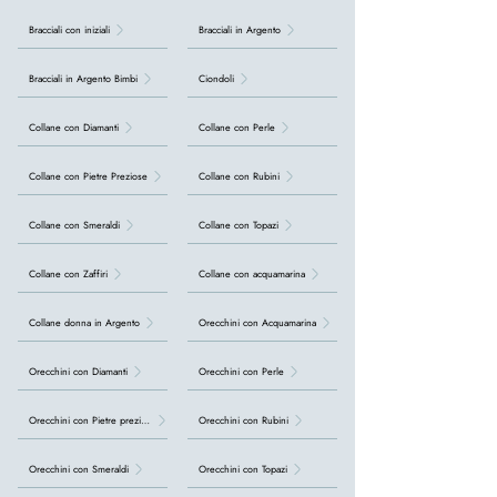
Bracciali con iniziali
Bracciali in Argento
Bracciali in Argento Bimbi
Ciondoli
Collane con Diamanti
Collane con Perle
Collane con Pietre Preziose
Collane con Rubini
Collane con Smeraldi
Collane con Topazi
Collane con Zaffiri
Collane con acquamarina
Collane donna in Argento
Orecchini con Acquamarina
Orecchini con Diamanti
Orecchini con Perle
Orecchini con Pietre preziose
Orecchini con Rubini
Orecchini con Smeraldi
Orecchini con Topazi