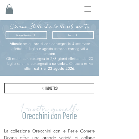
C'è una Stella che brilla solo per Te
Cresima e Comunione
Nascita
Attenzione:
gli ordini con consegna in 4 settimane
effettuati a luglio e agosto saranno consegnati a
ottobre
.
Gli ordini con consegna in 2/3 giorni effettuati dal 23
luglio saranno consegnati a
settembre.
Chiusura estiva
uffici:
dal 3 al 23 agosto 2026.
INDIETRO
I nostri gioielli
Orecchini con Perle
La collezione Orecchini con le Perle Comete
Donna offre una grande varietà di collane