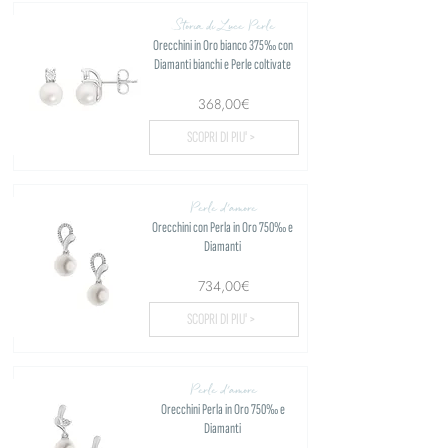
Storia di Luce Perle
Orecchini in Oro bianco 375‰ con
Diamanti bianchi e Perle coltivate
368,00€
SCOPRI DI PIU' >
Perle d'amore
Orecchini con Perla in Oro 750‰ e
Diamanti
734,00€
SCOPRI DI PIU' >
Perle d'amore
Orecchini Perla in Oro 750‰ e
Diamanti