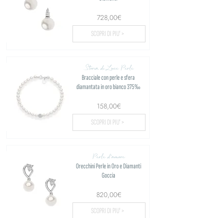
728,00€
SCOPRI DI PIU' >
Storia di Luce Perle
Bracciale con perle e sfera
diamantata in oro bianco 375‰
158,00€
SCOPRI DI PIU' >
Perle d'amore
Orecchini Perle in Oro e Diamanti
Goccia
820,00€
SCOPRI DI PIU' >