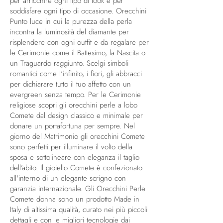
per arricchire ogni tipo di look e per
soddisfare ogni tipo di occasione. Orecchini
Punto luce in cui la purezza della perla
incontra la luminosità del diamante per
risplendere con ogni outfit e da regalare per
le Cerimonie come il Battesimo, la Nascita o
un Traguardo raggiunto. Scelgi simboli
romantici come l'infinito, i fiori, gli abbracci
per dichiarare tutto il tuo affetto con un
evergreen senza tempo. Per le Cerimonie
religiose scopri gli orecchini perle a lobo
Comete dal design classico e minimale per
donare un portafortuna per sempre. Nel
giorno del Matrimonio gli orecchini Comete
sono perfetti per illuminare il volto della
sposa e sottolineare con eleganza il taglio
dell’abito. Il gioiello Comete è confezionato
all'interno di un elegante scrigno con
garanzia internazionale. Gli Orecchini Perle
Comete donna sono un prodotto Made in
Italy di altissima qualità, curato nei più piccoli
dettagli e con le migliori tecnologie dai