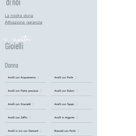
di noi
La nostra storia
Attivazione garanzia
i nostri
Gioielli
Donna
Anelli con Acquamarina
Anelli con Perle
Anelli con Pietre preziose
Anelli con Rubini
Anelli con Smeraldi
Anelli con Topazi
Anelli con Zaffiri
Anelli in Argento
Anelli in oro con Diamanti
Bracciali con Perle