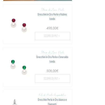
Storia di Luce Perle
Orecchini in Oro Perle e Rubino
tondo
498,00€
SCOPRI DI PIU' >
Storia di Luce Perle
Orecchini in Oro Perle e Smeraldo
tondo
508,00€
SCOPRI DI PIU' >
Fili di Perle Acquadolce
Orecchini Perla in Oro bianco e
Diamanti