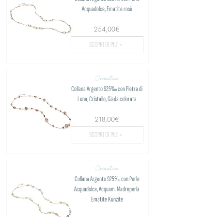
Acquadolce, Ematite rosè
254,00€
SCOPRI DI PIU' >
Cromatica
Collana Argento 925‰ con Pietra di
Luna, Cristallo, Giada colorata
218,00€
SCOPRI DI PIU' >
Cromatica
Collana Argento 925‰ con Perle
Acquadolce, Acquam. Madreperla
Ematite Kunzite