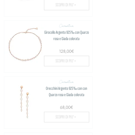
SCOPRI DI PIU' >
Cromatica
Girocollo Argento 925‰ con Quarzo
rosa e Giada colorata
128,00€
SCOPRI DI PIU' >
Cromatica
Orecchini Argento 925‰ con con
Quarzo rosa e Giada colorata
68,00€
SCOPRI DI PIU' >