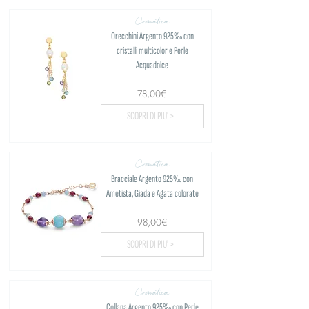
Cromatica
Orecchini Argento 925‰ con
cristalli multicolor e Perle
Acquadolce
78,00€
SCOPRI DI PIU' >
Cromatica
Bracciale Argento 925‰ con
Ametista, Giada e Agata colorate
98,00€
SCOPRI DI PIU' >
Cromatica
Collana Argento 925‰ con Perle