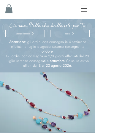
C'è una Stella che brilla solo per Te
Cresima e Comunione
Nascita
Attenzione:
gli ordini con consegna in 4 settimane
effettuati a luglio e agosto saranno consegnati a
ottobre
.
Gli ordini con consegna in 2/3 giorni effettuati dal 23
luglio saranno consegnati a
settembre.
Chiusura estiva
uffici:
dal 3 al 23 agosto 2026.