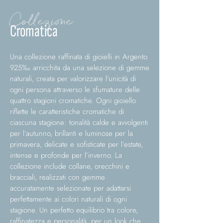
Collezione
Cromatica
Una collezione raffinata di gioielli in Argento
925‰ arricchita da una selezione di gemme
naturali, creata per valorizzare l’unicità di
ogni persona attraverso le sfumature delle
quattro stagioni cromatiche. Ogni gioiello
riflette le caratteristiche cromatiche di
ciascuna stagione: tonalità calde e avvolgenti
per l’autunno, brillanti e luminose per la
primavera, delicate e sofisticate per l’estate,
intense e profonde per l’inverno. La
collezione include collane, orecchini e
bracciali, realizzati con gemme
accuratamente selezionate per adattarsi
perfettamente ai colori naturali di ogni
stagione. Un perfetto equilibrio tra colore,
raffinatezza e personalità, per un look che