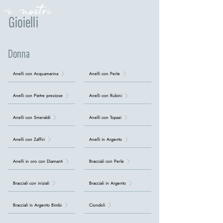
i nostri
Gioielli
Donna
Anelli con Acquamarina
Anelli con Perle
Anelli con Pietre preziose
Anelli con Rubini
Anelli con Smeraldi
Anelli con Topazi
Anelli con Zaffiri
Anelli in Argento
Anelli in oro con Diamanti
Bracciali con Perle
Bracciali con iniziali
Bracciali in Argento
Bracciali in Argento Bimbi
Ciondoli