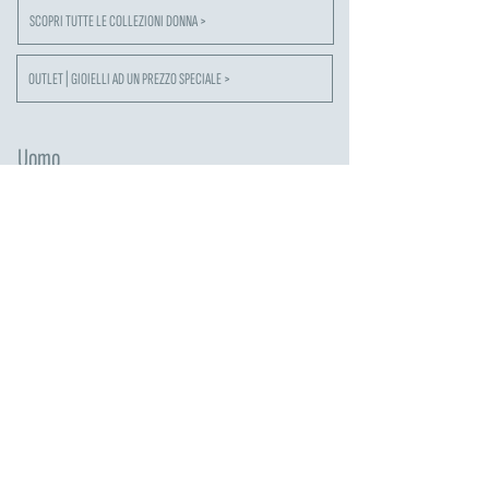
SCOPRI TUTTE LE COLLEZIONI DONNA >
OUTLET | GIOIELLI AD UN PREZZO SPECIALE >
Uomo
Collane in Argento
Anelli in Argento
Bracciali in Argento
Gemelli
Portachiavi
Collane in Acciaio
Bracciali Acciaio
Bracciali Tennis
Collane con Croci
SCOPRI TUTTE LE COLLEZIONI UOMO >