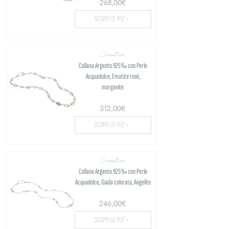
268,00€
SCOPRI DI PIU' >
Cromatica
Collana Argento 925‰ con Perle
Acquadolce, Ematite rosè,
morganite
312,00€
SCOPRI DI PIU' >
Cromatica
Collana Argento 925‰ con Perle
Acquadolce, Giada colorata, Angelite
246,00€
SCOPRI DI PIU' >