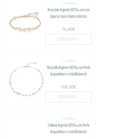
Cromatica
Bracciale Argento 925‰ con con
Quarzo rosa e Giada colorata
74,00€
SCOPRI DI PIU' >
Cromatica
Girocollo Argento 925‰ con Perle
Acquadolce e cristalli bianchi
108,00€
SCOPRI DI PIU' >
Cromatica
Collana Argento 925‰ con Perle
Acquadolce e cristalli bianchi