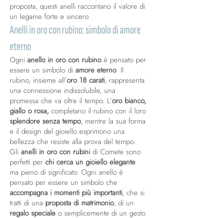
proposta, questi anelli raccontano il valore di
un legame forte e sincero.
Anelli in oro con rubino: simbolo di amore
eterno
Ogni
anello in oro con rubino
è pensato per
essere un simbolo di
amore eterno
. Il
rubino, insieme all’
oro 18 carati
, rappresenta
una connessione indissolubile, una
promessa che va oltre il tempo. L’
oro bianco,
giallo o rosa,
completano il rubino con il loro
splendore senza tempo
, mentre la sua forma
e il design del gioiello esprimono una
bellezza che resiste alla prova del tempo.
Gli
anelli in oro con rubini
di Comete sono
perfetti per
chi cerca un gioiello elegante
ma pieno di significato. Ogni anello è
pensato per essere un simbolo che
accompagna i momenti più importanti
, che si
tratti di una
proposta di matrimonio
, di un
regalo speciale
o semplicemente di un gesto