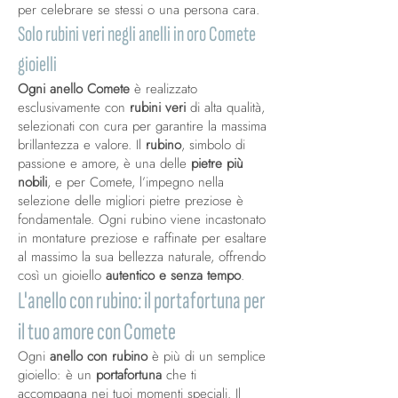
per celebrare se stessi o una persona cara.
Solo rubini veri negli anelli in oro Comete
gioielli
Ogni anello Comete
è realizzato
esclusivamente con
rubini veri
di alta qualità,
selezionati con cura per garantire la massima
brillantezza e valore. Il
rubino
, simbolo di
passione e amore, è una delle
pietre più
nobili
, e per Comete, l’impegno nella
selezione delle migliori pietre preziose è
fondamentale. Ogni rubino viene incastonato
in montature preziose e raffinate per esaltare
al massimo la sua bellezza naturale, offrendo
così un gioiello
autentico e senza tempo
.
L'anello con rubino: il portafortuna per
il tuo amore con Comete
Ogni
anello con rubino
è più di un semplice
gioiello: è un
portafortuna
che ti
accompagna nei tuoi momenti speciali. Il