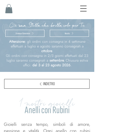
C'è una Stella che brilla solo per Te
Cresima e Comunione
Nascita
Attenzione:
gli ordini con consegna in 4 settimane
effettuati a luglio e agosto saranno consegnati a
ottobre
.
Gli ordini con consegna in 2/3 giorni effettuati dal 23
luglio saranno consegnati a
settembre.
Chiusura estiva
uffici:
dal 3 al 23 agosto 2026.
INDIETRO
I nostri gioielli
Anelli con Rubini
Gioielli senza tempo, simboli di amore,
passione e vitalità. Ogni anello con rubini