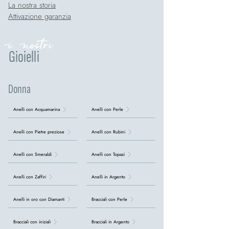
La nostra storia
Attivazione garanzia
i nostri
Gioielli
Donna
Anelli con Acquamarina
Anelli con Perle
Anelli con Pietre preziose
Anelli con Rubini
Anelli con Smeraldi
Anelli con Topazi
Anelli con Zaffiri
Anelli in Argento
Anelli in oro con Diamanti
Bracciali con Perle
Bracciali con iniziali
Bracciali in Argento