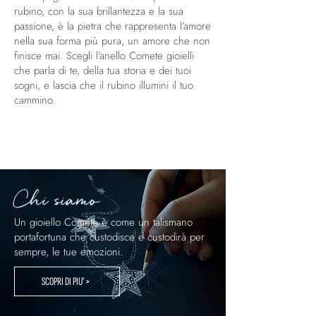
rubino, con la sua brillantezza e la sua
passione, è la pietra che rappresenta l’amore
nella sua forma più pura, un amore che non
finisce mai. Scegli l’anello Comete gioielli
che parla di te, della tua storia e dei tuoi
sogni, e lascia che il rubino illumini il tuo
cammino.
Chi siamo
Un gioiello Comete è come un talismano
portafortuna che custodisce e custodirà per
sempre, le tue emozioni.
SCOPRI DI PIU' >