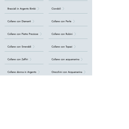
Bracciali in Argento Bimbi
Ciondoli
Collane con Diamanti
Collane con Perle
Collane con Pietre Preziose
Collane con Rubini
Collane con Smeraldi
Collane con Topazi
Collane con Zaffiri
Collane con acquamarina
Collane donna in Argento
Orecchini con Acquamarina
Orecchini con Diamanti
Orecchini con Perle
Orecchini con Pietre preziose
Orecchini con Rubini
Orecchini con Smeraldi
Orecchini con Topazi
Orecchini con Zaffiri
Orecchini in Argento