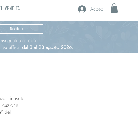
TI VENDITA
Accedi
Nascita
consegnati a
ottobre
.
iva uffici:
dal 3 al 23 agosto 2026.
ver ricevuto
blicazione
a” del