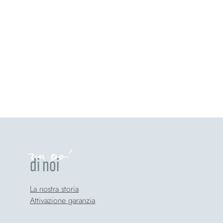
un po'
di noi
La nostra storia
Attivazione garanzia