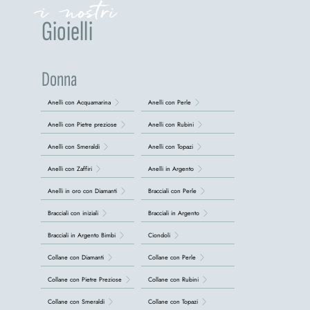
i nostri
Gioielli
Donna
Anelli con Acquamarina
Anelli con Perle
Anelli con Pietre preziose
Anelli con Rubini
Anelli con Smeraldi
Anelli con Topazi
Anelli con Zaffiri
Anelli in Argento
Anelli in oro con Diamanti
Bracciali con Perle
Bracciali con iniziali
Bracciali in Argento
Bracciali in Argento Bimbi
Ciondoli
Collane con Diamanti
Collane con Perle
Collane con Pietre Preziose
Collane con Rubini
Collane con Smeraldi
Collane con Topazi