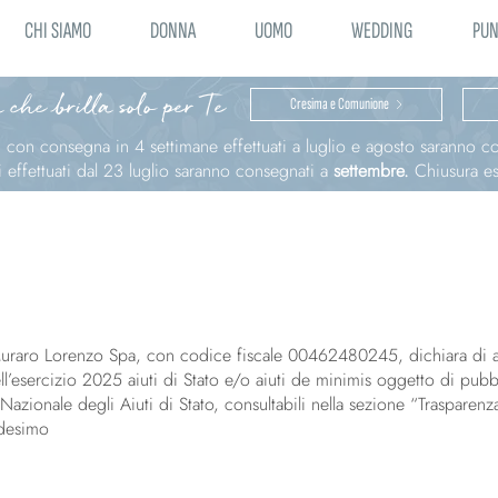
CHI SIAMO
DONNA
UOMO
WEDDING
PUN
 che brilla solo per Te
Cresima e Comunione
ni con consegna in 4 settimane effettuati a luglio e agosto saranno 
effettuati dal 23 luglio saranno consegnati a
settembre.
Chiusura est
Muraro Lorenzo Spa, con codice fiscale 00462480245, dichiara di a
ll’esercizio 2025 aiuti di Stato e/o aiuti de minimis oggetto di pub
 Nazionale degli Aiuti di Stato, consultabili nella sezione “Trasparenz
desimo