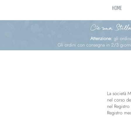
HOME
C'è una Stella
Attenzione:
gli ordi
Gli ordini con consegna in 2/3 giorni 
La società 
nel corso de
nel Registro
Registro me