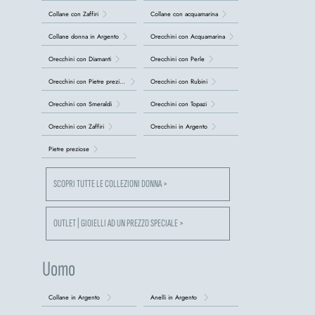
Collane con Zaffiri
Collane con acquamarina
Collane donna in Argento
Orecchini con Acquamarina
Orecchini con Diamanti
Orecchini con Perle
Orecchini con Pietre preziose
Orecchini con Rubini
Orecchini con Smeraldi
Orecchini con Topazi
Orecchini con Zaffiri
Orecchini in Argento
Pietre preziose
SCOPRI TUTTE LE COLLEZIONI DONNA >
OUTLET | GIOIELLI AD UN PREZZO SPECIALE >
Uomo
Collane in Argento
Anelli in Argento