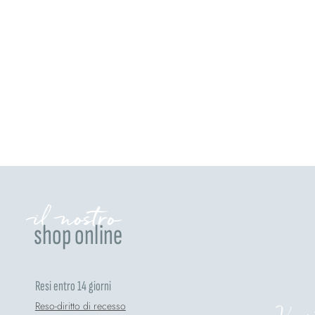
il nostro
shop online
Resi entro 14 giorni
Reso-diritto di recesso