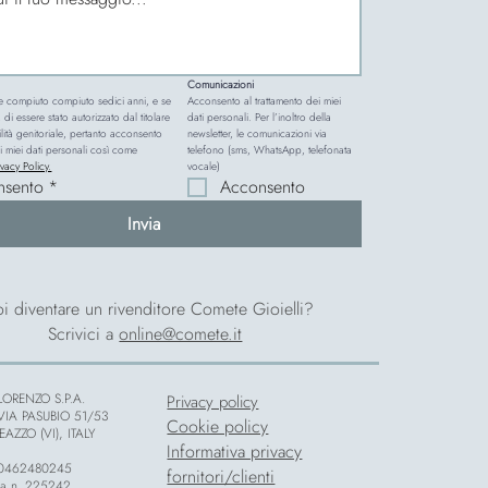
Comunicazioni
e compiuto compiuto sedici anni, e se 
Acconsento al trattamento dei miei 
 di essere stato autorizzato dal titolare 
dati personali. Per l’inoltro della 
lità genitoriale, pertanto acconsento 
newsletter, le comunicazioni via 
i miei dati personali così come 
telefono (sms, WhatsApp, telefonata 
ivacy Policy.
vocale)
nsento
*
Acconsento
Invia
i diventare un rivenditore Comete Gioielli?
Scrivici a
online@comete.it
ORENZO S.P.A.
Privacy policy
 VIA PASUBIO 51/53
Cookie policy
AZZO (VI), ITALY
Informativa privacy
 00462480245
fornitori/clienti
za n. 225242