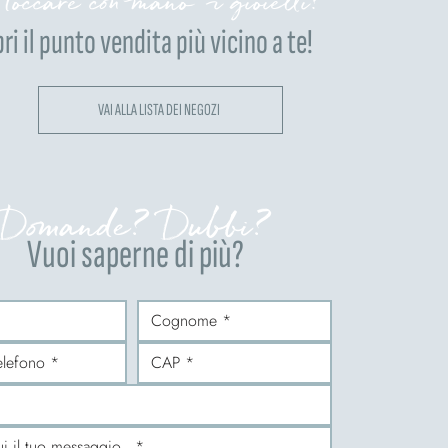
 toccare con mano i gioielli?
ri il punto vendita più vicino a te!
VAI ALLA LISTA DEI NEGOZI
Domande? Dubbi?
Vuoi saperne di più?