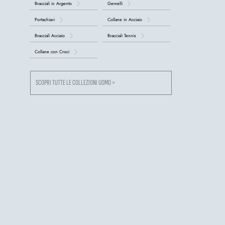
Bracciali in Argento
Gemelli
Portachiavi
Collane in Acciaio
Bracciali Acciaio
Bracciali Tennis
Collane con Croci
SCOPRI TUTTE LE COLLEZIONI UOMO >