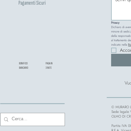
Pagamenti Sicuri
Privacy
Dichiaro di aver
minore di sedici,
della responsabi
al trattamento de
indicato nella 
Pr
Acco
BONIFICO
PAGA IN
BANCARIO
3 RATE
Vuo
© MURARO L
Sede legale
OLMO DI CRE
Partita IVA
R.E.A. Vicen