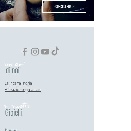
SCOPRI DI PIU' >
un po'
di noi
La nostra storia
Attivazione garanzia
i nostri
Gioielli