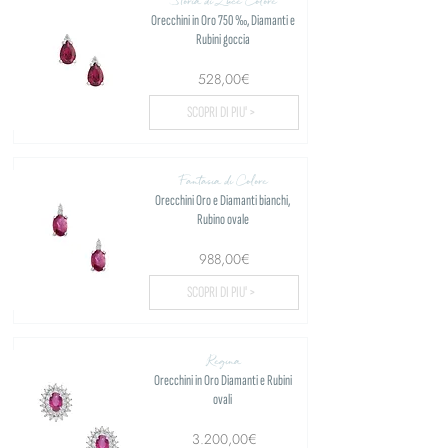
Storia di Luce Colore
Orecchini in Oro 750 ‰, Diamanti e
Rubini goccia
528,00€
SCOPRI DI PIU' >
Fantasia di Colore
Orecchini Oro e Diamanti bianchi,
Rubino ovale
988,00€
SCOPRI DI PIU' >
Regina
Orecchini in Oro Diamanti e Rubini
ovali
3.200,00€