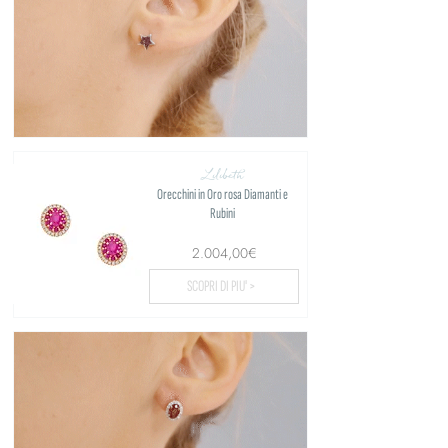
Lilibeth
Orecchini in Oro rosa Diamanti e
Rubini
2.004,00€
SCOPRI DI PIU' >