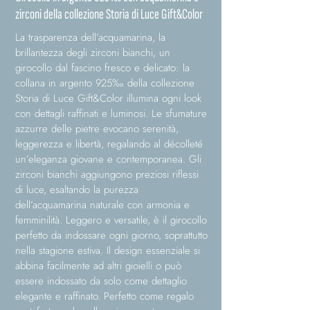
zirconi della collezione Storia di Luce Gift&Color
La trasparenza dell’acquamarina, la
brillantezza degli zirconi bianchi, un
girocollo dal fascino fresco e delicato: la
collana in argento 925‰ della collezione
Storia di Luce Gift&Color illumina ogni look
con dettagli raffinati e luminosi. Le sfumature
azzurre delle pietre evocano serenità,
leggerezza e libertà, regalando al décolleté
un’eleganza giovane e contemporanea. Gli
zirconi bianchi aggiungono preziosi riflessi
di luce, esaltando la purezza
dell’acquamarina naturale con armonia e
femminilità. Leggero e versatile, è il girocollo
perfetto da indossare ogni giorno, soprattutto
nella stagione estiva. Il design essenziale si
abbina facilmente ad altri gioielli o può
essere indossato da solo come dettaglio
elegante e raffinato. Perfetto come regalo