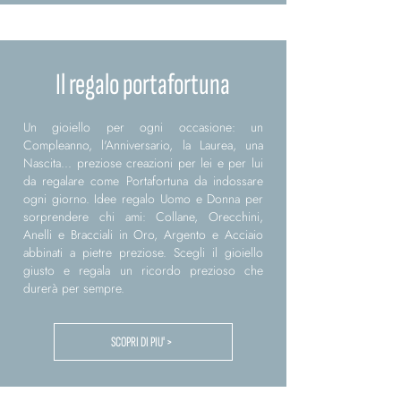
Il regalo portafortuna
Un gioiello per ogni occasione: un
Compleanno, l'Anniversario, la Laurea, una
Nascita... preziose creazioni per lei e per lui
da regalare come Portafortuna da indossare
ogni giorno. Idee regalo Uomo e Donna per
sorprendere chi ami: Collane, Orecchini,
Anelli e Bracciali in Oro, Argento e Acciaio
abbinati a pietre preziose. Scegli il gioiello
giusto e regala un ricordo prezioso che
durerà per sempre.
SCOPRI DI PIU' >