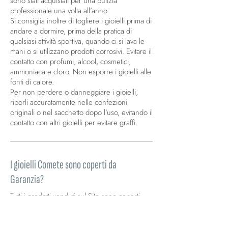
sono stati acquistati per una pulizia
professionale una volta all’anno.
Si consiglia inoltre di togliere i gioielli prima di
andare a dormire, prima della pratica di
qualsiasi attività sportiva, quando ci si lava le
mani o si utilizzano prodotti corrosivi. Evitare il
contatto con profumi, alcool, cosmetici,
ammoniaca e cloro. Non esporre i gioielli alle
fonti di calore.
Per non perdere o danneggiare i gioielli,
riporli accuratamente nelle confezioni
originali o nel sacchetto dopo l’uso, evitando il
contatto con altri gioielli per evitare graffi.
I gioielli Comete sono coperti da
Garanzia?
Tutti i prodotti venduti sul Sito sono coperti
dalla garanzia legale di conformità prevista
dagli artt.128-135 del Codice del Consumo
("Garanzia Legale").