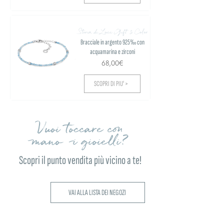
Storia di Luce Gift & Color
Bracciale in argento 925‰ con
acquamarina e zirconi
68,00€
SCOPRI DI PIU' >
Vuoi toccare con
mano i gioielli?
Scopri il punto vendita più vicino a te!
VAI ALLA LISTA DEI NEGOZI