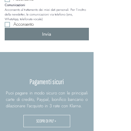
Comunicazioni
Acconsento al trattamento dei miei dati personali. Per l’inoltro 
della newsletter, le comunicazioni via telefono (sms, 
WhatsApp, telefonata vocale)
Acconsento
Invia
Pagamenti sicuri
Puoi pagare in modo sicuro con le principali
carte di credito, Paypal, bonifico bancario o
dilazionare l'acquisto in 3 rate con Klarna.
SCOPRI DI PIU' >