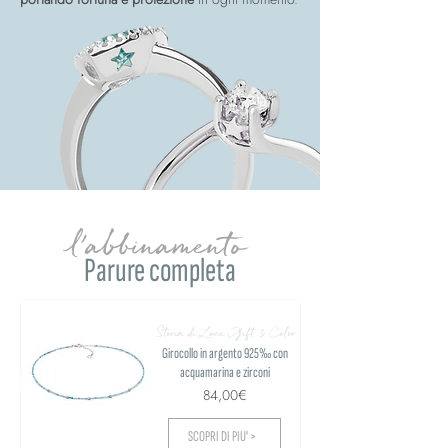
l'abbinamento
Parure completa
Storia di Luce Gift & Color
Girocollo in argento 925‰ con
acquamarina e zirconi
84,00€
SCOPRI DI PIU' >