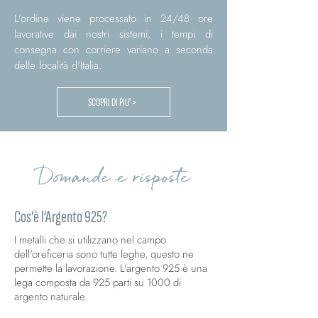
L'ordine viene processato in 24/48 ore
lavorative dai nostri sistemi, i tempi di
consegna con corriere variano a seconda
delle località d'Italia.
SCOPRI DI PIU' >
Domande e risposte
Cos’è l’Argento 925?
I metalli che si utilizzano nel campo
dell'oreficeria sono tutte leghe, questo ne
permette la lavorazione. L'argento 925 è una
lega composta da 925 parti su 1000 di
argento naturale.