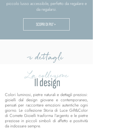
piccolo lusso accessibile, perfetto da regalare e
da regalarsi.
SCOPRI DI PIU' >
i dettagli
La collezione
Il design
Colori luminosi, pietre naturali e dettagli preziosi:
gioielli dal design giovane e contemporaneo,
pensati per raccontare emozioni autentiche ogni
giorno. Le collezione Storia di Luce Gift&Color
di Comete Gioielli trasforma l'argento e le pietre
preziose in piccoli simboli di affetto e positività
da indossare sempre.