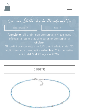
C'è una Stella che brilla solo per Te
Cresima e Comunione
Nascita
Attenzione:
gli ordini con consegna in 4 settimane
effettuati a luglio e agosto saranno consegnati a
ottobre
.
Gli ordini con consegna in 2/3 giorni effettuati dal 23
luglio saranno consegnati a
settembre.
Chiusura estiva
uffici:
dal 3 al 23 agosto 2026.
INDIETRO