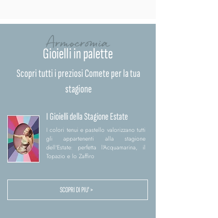
Armocromia
Gioielli in palette
Scopri tutti i preziosi Comete per la tua
stagione
I Gioielli della Stagione Estate
I colori tenui e pastello valorizzano tutti
gli appartenenti alla stagione
dell'Estate: perfetta l'Acquamarina, il
Topazio e lo Zaffiro
SCOPRI DI PIU' >