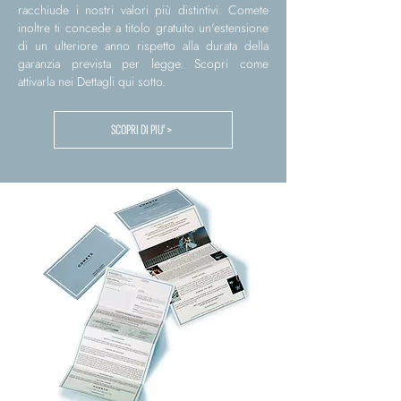
racchiude i nostri valori più distintivi. Comete
inoltre ti concede a titolo gratuito un'estensione
di un ulteriore anno rispetto alla durata della
garanzia prevista per legge. Scopri come
attivarla nei Dettagli qui sotto.
SCOPRI DI PIU' >