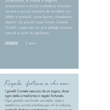
portafortuna, la collana in argento,
acquamarina e zirconi custodisce emozioni
sincere e piccoli momenti da ricordare con
affetto e positività, come lauree, compleanni,
diplomi. Un piccolo lusso firmato Comete
Gioielli, creato per chi ama dettagli luminosi,
naturali e ricchi di significato.
2 anni
GARANZIA
Regala fortuna a chi ami
I gioielli Comete nascono da un sogno, dove
ogni stella si trasforma in regalo fortunato.
Ogni gioiello racchiude una stella, reale o
metaforica, pronta a brillare per chi lo indossa,
portando fortuna e protezione
in ogni momento.