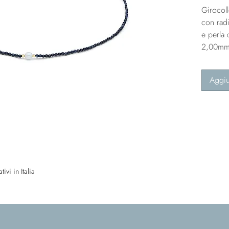
Girocol
con radi
e perla 
2,00mm,
Aggiu
ivi in Italia