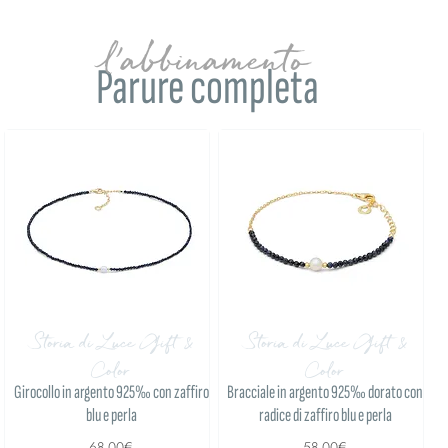
l'abbinamento
Parure completa
Storia di Luce Gift &
Storia di Luce Gift &
Color
Color
Girocollo in argento 925‰ con zaffiro
Bracciale in argento 925‰ dorato con
blu e perla
radice di zaffiro blu e perla
68,00€
58,00€