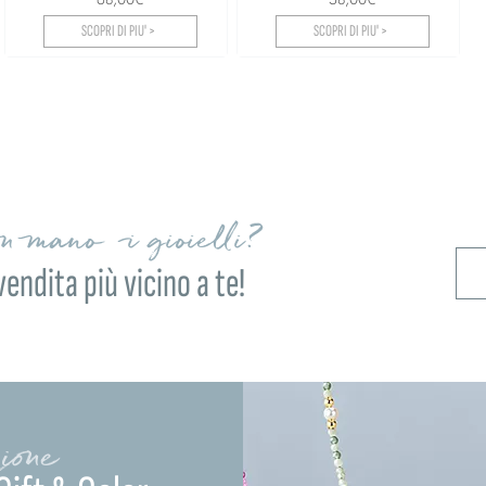
SCOPRI DI PIU' >
SCOPRI DI PIU' >
on mano i gioielli?
vendita più vicino a te!
ione