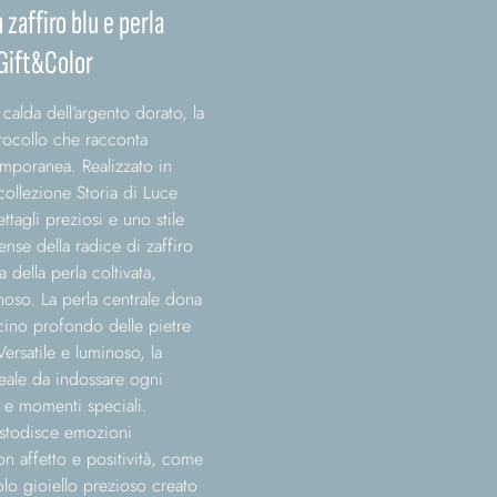
zaffiro blu e perla
 Gift&Color
 calda dell’argento dorato, la
girocollo che racconta
mporanea. Realizzato in
ollezione Storia di Luce
ttagli preziosi e uno stile
ense della radice di zaffiro
a della perla coltivata,
noso. La perla centrale dona
scino profondo delle pietre
ersatile e luminoso, la
deale da indossare ogni
 e momenti speciali.
ustodisce emozioni
n affetto e positività, come
lo gioiello prezioso creato