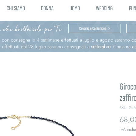
CHI SIAMO
DONNA
UOMO
WEDDING
PUN
 che brilla solo per Te
Cresima e Comunione
ni con consegna in 4 settimane effettuati a luglio e agosto saranno 
effettuati dal 23 luglio saranno consegnati a
settembre.
Chiusura est
Giroco
zaffir
SKU: GL
68,0
IVA inclu