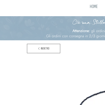
HOME
C'è una Stella
Attenzione:
gli ordi
Gli ordini con consegna in 2/3 giorni 
INDIETRO