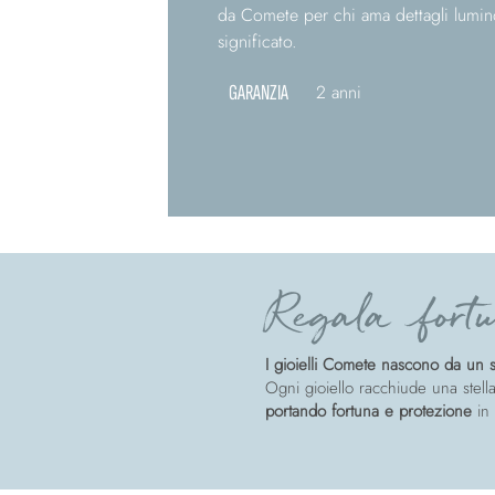
da Comete per chi ama dettagli luminos
significato.
GARANZIA
2 anni
Regala fortu
I gioielli Comete nascono da un so
Ogni gioiello racchiude una stella
portando fortuna e protezione
in