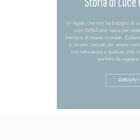
Storia di Luce 
Un regalo che non ha bisogno di un’
Luce Gift&Color nasce per cele
meritano di essere ricordati. Collane
e versatili, pensati per essere ind
con naturalezza a qualsiasi stile. 
perfetto da regalare 
SCOPRI DI PIU' >