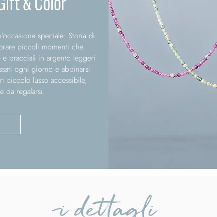
Gift & Color
occasione speciale: Storia di
brare piccoli momenti che
 e bracciali in argento leggeri
ossati ogni giorno e abbinarsi
Un piccolo lusso accessibile,
e da regalarsi.
i dettagli