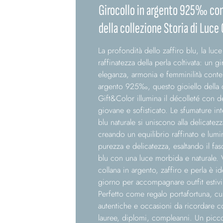
Girocollo in argento 925‰ con 
della collezione Storia di Luce
La profondità dello zaffiro blu, la luce
raffinatezza della perla coltivata: un 
eleganza, armonia e femminilità conte
argento 925‰, questo gioiello della c
Gift&Color illumina il décolleté con de
giovane e sofisticato. Le sfumature int
blu naturale si uniscono alla delicatezz
creando un equilibrio raffinato e lumi
purezza e delicatezza, esaltando il fa
blu con una luce morbida e naturale. V
collana in argento, zaffiro e perla è i
giorno per accompagnare outfit estivi
Perfetto come regalo portafortuna, c
autentiche e occasioni da ricordare co
lauree, diplomi, compleanni. Un picco