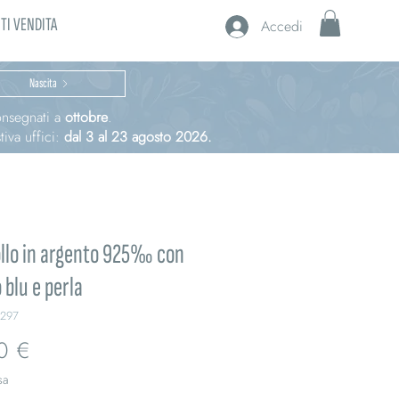
TI VENDITA
Accedi
Nascita
consegnati a
ottobre
.
iva uffici:
dal 3 al 23 agosto 2026.
llo in argento 925‰ con
o blu e perla
A297
Prezzo
0 €
sa