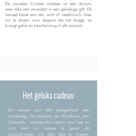
De sieraden Comete ontstaan uit een droom,
waar elke ster verandert in een gelukkige gift. Elk
sieraad bevat een ster, echt of metaforisch, klaar
om te stralen voor degene die het draagt, en
brengt geluk en bescherming in elk moment.
Het geluks cadeau
Een sieraad voor elke gelegenheid: een
Verjaardag, het Jubileum, de Afstuderen, een
Geboorte... waardevolle creaties voor haar en
voor hem om cadeau te geven als
Geluksbrenger om elke dag te dragen.