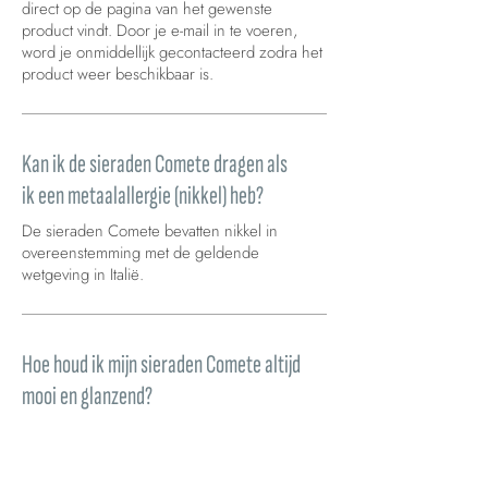
direct op de pagina van het gewenste
product vindt. Door je e-mail in te voeren,
word je onmiddellijk gecontacteerd zodra het
product weer beschikbaar is.
Kan ik de sieraden Comete dragen als
ik een metaalallergie (nikkel) heb?
De sieraden Comete bevatten nikkel in
overeenstemming met de geldende
wetgeving in Italië.
Hoe houd ik mijn sieraden Comete altijd
mooi en glanzend?
Sieraden moeten regelmatig worden
schoongemaakt, waarbij wordt aangeraden
ze aan de juwelierszaak waar ze zijn gekocht