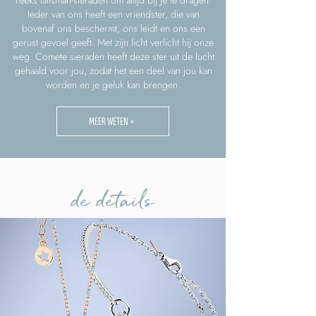
reeks talisman-sieraden om altijd bij je te dragen.
Ieder van ons heeft een vriendster, die van
bovenaf ons beschermt, ons leidt en ons een
gerust gevoel geeft. Met zijn licht verlicht hij onze
weg. Comete sieraden heeft deze ster uit de lucht
gehaald voor jou, zodat het een deel van jou kan
worden en je geluk kan brengen.
MEER WETEN >
de details