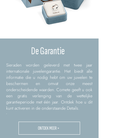
De Garantie
Sieraden worden geleverd met twee jaar
internationale juwelengarantie. Het biedt alle
informatie die u nodig hebt om uw juwelen te
beschermen en omvat onze meest
onderscheidende waarden. Comete geeft u ook
een gratis verlenging van de wettelijke
garantieperiode met één jaar. Ontdek hoe u dit
kunt activeren in de onderstaande Details.
.
ONTDEK MEER >