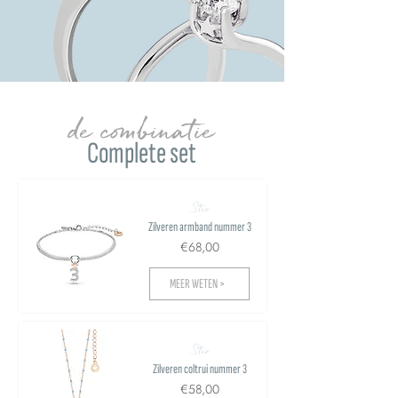
de combinatie
Complete set
Ster
Zilveren armband nummer 3
€68,00
MEER WETEN >
Ster
Zilveren coltrui nummer 3
€58,00