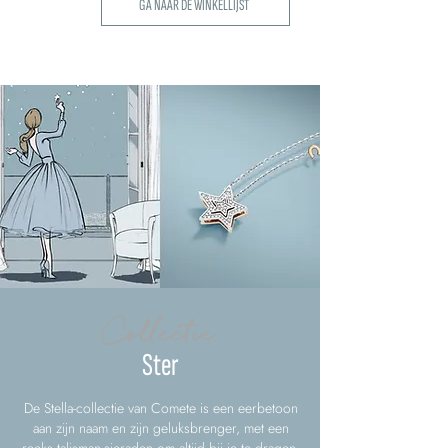
GA NAAR DE WINKELLIJST
Collectie
Ster
De Stella-collectie van Comete is een eerbetoon
aan zijn naam en zijn geluksbrenger, met een