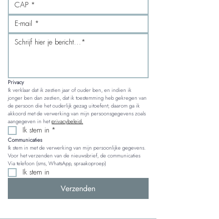
Privacy
Ik verklaar dat ik zestien jaar of ouder ben, en indien ik 
jonger ben dan zestien, dat ik toestemming heb gekregen van 
de persoon die het ouderlijk gezag uitoefent; daarom ga ik 
akkoord met de verwerking van mijn persoonsgegevens zoals 
aangegeven in het 
privacybeleid.
Ik stem in
*
Communicaties
Ik stem in met de verwerking van mijn persoonlijke gegevens. 
Voor het verzenden van de nieuwsbrief, de communicaties 
Via telefoon (sms, WhatsApp, spraakoproep)
Ik stem in
Verzenden