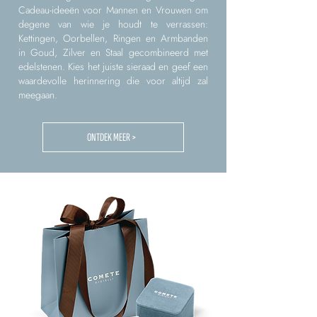
Cadeau-ideeën voor Mannen en Vrouwen om
degene van wie je houdt te verrassen:
Kettingen, Oorbellen, Ringen en Armbanden
in Goud, Zilver en Staal gecombineerd met
edelstenen. Kies het juiste sieraad en geef een
waardevolle herinnering die voor altijd zal
meegaan.
ONTDEK MEER >