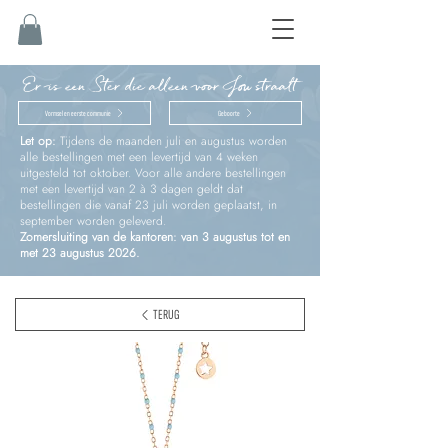
Er is een Ster die alleen voor Jou straalt
Vormsel en eerste communie
Geboorte
Let op:
Tijdens de maanden juli en augustus worden
alle bestellingen met een levertijd van 4 weken
uitgesteld tot oktober. Voor alle andere bestellingen
met een levertijd van 2 à 3 dagen geldt dat
bestellingen die vanaf 23 juli worden geplaatst, in
september worden geleverd.
Zomersluiting van de kantoren: van 3 augustus tot en
met 23 augustus 2026.
TERUG