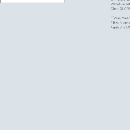
Wettelijke z
Olmo DI CREA
BTW-nummer
R.E.A. Vicen
Kapitaal €1.