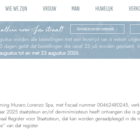
WIE WE ZIJN
VROUW
MAN
HUWELIJK
VERK
 alleen voor Jou straalt
Vormsel en eerste communie
ustus worden alle bestellingen met een levertijd van 4 weken uitges
à 3 dagen geldt dat bestellingen die vanaf 23 juli worden geplaatst,
 augustus tot en met 23 augustus 2026.
ing Muraro Lorenzo Spa, met fiscaal nummer 00462480245, verklaa
aar 2025 staatssteun en/of de-minimissteun heeft ontvangen die is 
naal Register voor Staatssteun, dat kan worden geraadpleegd in de r
ie” van dat register