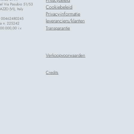
Privacybeleid
etel Via Pasubio 51/53
Cookiebeleid
ZZO (VI), Italy
Privacy-informatie
 00462480245
leveranciers/klanten
za n. 225242
Transparantie
000.000,00 i.v.
Verkoopvoorwaarden
Credits