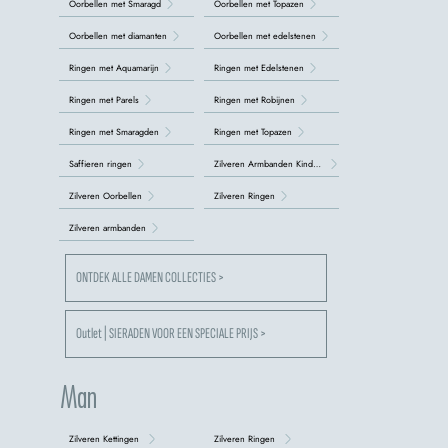
Oorbellen met Smaragd
Oorbellen met Topazen
Oorbellen met diamanten
Oorbellen met edelstenen
Ringen met Aquamarijn
Ringen met Edelstenen
Ringen met Parels
Ringen met Robijnen
Ringen met Smaragden
Ringen met Topazen
Saffieren ringen
Zilveren Armbanden Kinderen
Zilveren Oorbellen
Zilveren Ringen
Zilveren armbanden
ONTDEK ALLE DAMEN COLLECTIES >
Outlet | SIERADEN VOOR EEN SPECIALE PRIJS >
Man
Zilveren Kettingen
Zilveren Ringen