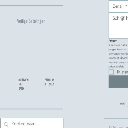
Veilige Betalingen
Privacy
Ik verklaar dat i
jonger ben dan z
gekregen van de
uitoefent; daaro
privacybeleid.
Ik st
OVERBOEKI
BETAAL IN
NG
3 TERMEN
BANK
Wil
© Muraro Lor