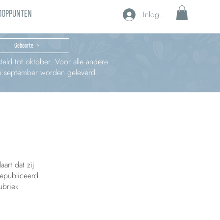
OOPPUNTEN
Inloggen
Geboorte
teld tot oktober. Voor alle andere
 in september worden geleverd.
rt dat zij
gepubliceerd
ubriek