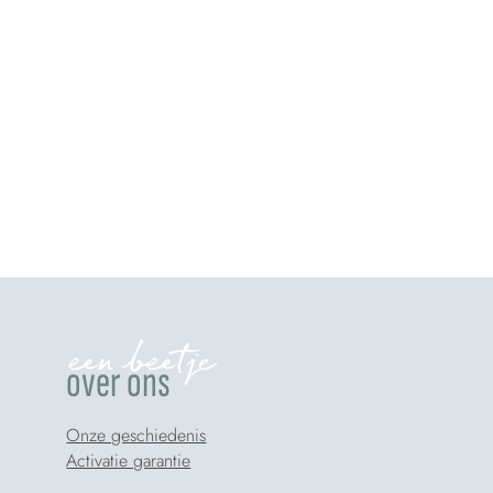
een beetje
over ons
Onze geschiedenis
Activatie garantie