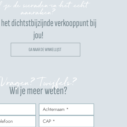
 je de sieraden in het echt
aanraken?
het dichtstbijzijnde verkooppunt bij
jou!
GA NAAR DE WINKELLIJST
Vragen? Twijfels?
Wil je meer weten?