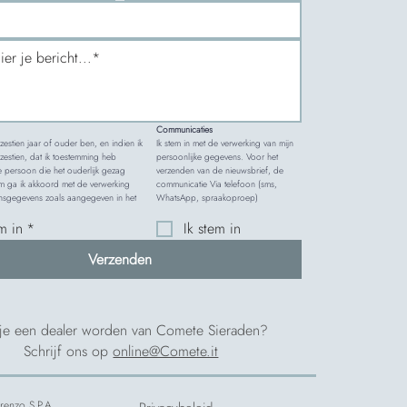
Communicaties
k zestien jaar of ouder ben, en indien ik 
Ik stem in met de verwerking van mijn 
estien, dat ik toestemming heb 
persoonlijke gegevens. Voor het 
 persoon die het ouderlijk gezag 
verzenden van de nieuwsbrief, de 
m ga ik akkoord met de verwerking 
communicatie Via telefoon (sms, 
van mijn persoonsgegevens zoals aangegeven in het 
WhatsApp, spraakoproep)
em in
*
Ik stem in
Verzenden
 je een dealer worden van Comete Sieraden?
Schrijf ons op
online@Comete.it
enzo S.P.A.