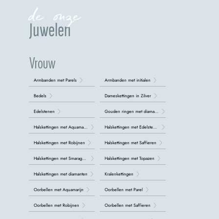
de onze
Juwelen
Vrouw
Armbanden met Parels
Armbanden met initialen
Bedels
Dameskettingen in Zilver
Edelstenen
Gouden ringen met diamanten
Halskettingen met Aquamarijn
Halskettingen met Edelstenen
Halskettingen met Robijnen
Halskettingen met Saffieren
Halskettingen met Smaragden
Halskettingen met Topazen
Halskettingen met diamanten
Kralenkettingen
Oorbellen met Aquamarijn
Oorbellen met Parel
Oorbellen met Robijnen
Oorbellen met Saffieren