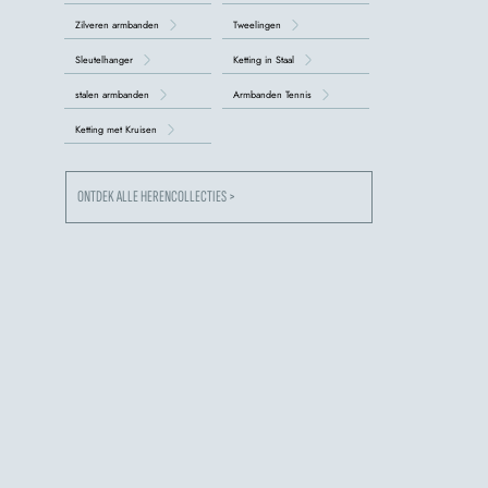
Zilveren armbanden
Tweelingen
Sleutelhanger
Ketting in Staal
stalen armbanden
Armbanden Tennis
Ketting met Kruisen
ONTDEK ALLE HERENCOLLECTIES >