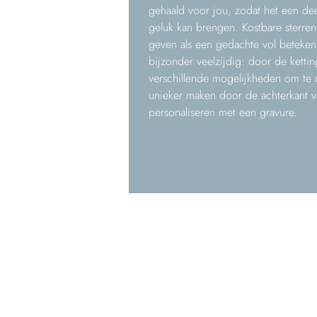
gehaald voor jou, zodat het een de
geluk kan brengen. Kostbare sterre
geven als een gedachte vol betekeni
bijzonder veelzijdig: door de kettin
verschillende mogelijkheden om te d
unieker maken door de achterkant va
personaliseren met een gravure.