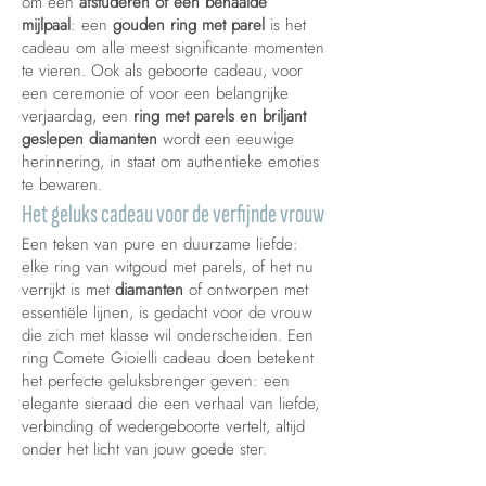
om een
afstuderen of een behaalde
mijlpaal
: een
gouden ring met parel
is het
cadeau om alle meest significante momenten
te vieren. Ook als geboorte cadeau, voor
een ceremonie of voor een belangrijke
verjaardag, een
ring met parels en briljant
geslepen diamanten
wordt een eeuwige
herinnering, in staat om authentieke emoties
te bewaren.
Het geluks cadeau voor de verfijnde vrouw
Een teken van pure en duurzame liefde:
elke ring van witgoud met parels, of het nu
verrijkt is met
diamanten
of ontworpen met
essentiële lijnen, is gedacht voor de vrouw
die zich met klasse wil onderscheiden. Een
ring Comete Gioielli cadeau doen betekent
het perfecte geluksbrenger geven: een
elegante sieraad die een verhaal van liefde,
verbinding of wedergeboorte vertelt, altijd
onder het licht van jouw goede ster.