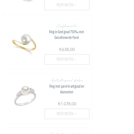
MEER WETEN >
Liefdesparels
Ring in Geel goud 750‰ met
Gecultiveerde Parel
€638,00
MEER WETEN >
Zoetwaterparel draden
Ring met parel in witgoud en
diamanten
€1.078,00
MEER WETEN >