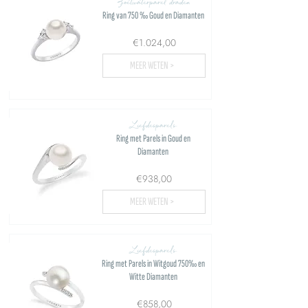
Zoetwaterparel draden
Ring van 750 ‰ Goud en Diamanten
€1.024,00
MEER WETEN >
Liefdesparels
Ring met Parels in Goud en
Diamanten
€938,00
MEER WETEN >
Liefdesparels
Ring met Parels in Witgoud 750‰ en
Witte Diamanten
€858,00