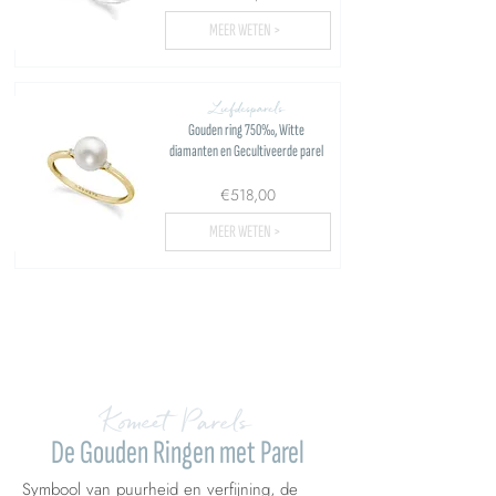
MEER WETEN >
Liefdesparels
Gouden ring 750‰, Witte
diamanten en Gecultiveerde parel
€518,00
MEER WETEN >
Meer uploaden...
Komeet Parels
De Gouden Ringen met Parel
Symbool van puurheid en verfijning, de