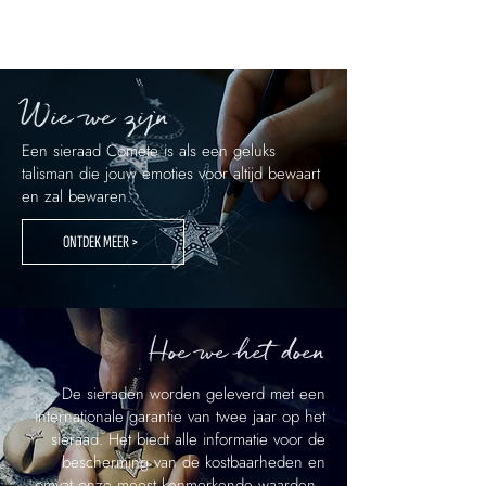
Wie we zijn
Een sieraad Comete is als een geluks
talisman die jouw emoties voor altijd bewaart
en zal bewaren.
ONTDEK MEER >
Hoe we het doen
De sieraden worden geleverd met een
internationale garantie van twee jaar op het
sieraad. Het biedt alle informatie voor de
bescherming van de kostbaarheden en
omvat onze meest kenmerkende waarden.