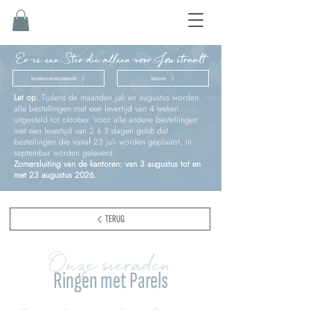
Er is een Ster die alleen voor Jou straalt
Vormsel en eerste communie
Geboorte
Let op:
Tijdens de maanden juli en augustus worden
alle bestellingen met een levertijd van 4 weken
uitgesteld tot oktober. Voor alle andere bestellingen
met een levertijd van 2 à 3 dagen geldt dat
bestellingen die vanaf 23 juli worden geplaatst, in
september worden geleverd.
Zomersluiting van de kantoren: van 3 augustus tot en
met 23 augustus 2026.
TERUG
Onze sieraden
Ringen met Parels