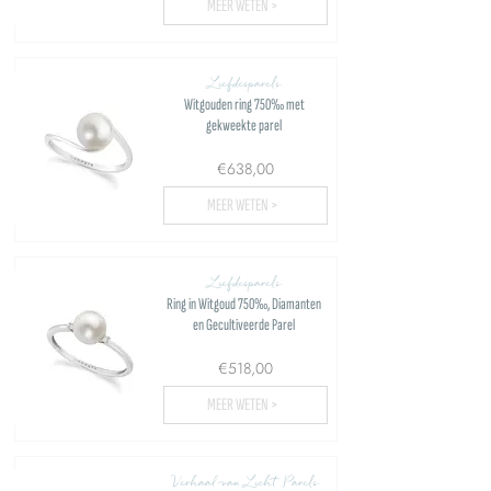
MEER WETEN >
Liefdesparels
Witgouden ring 750‰ met
gekweekte parel
€638,00
MEER WETEN >
Liefdesparels
Ring in Witgoud 750‰, Diamanten
en Gecultiveerde Parel
€518,00
MEER WETEN >
Verhaal van Licht Parels