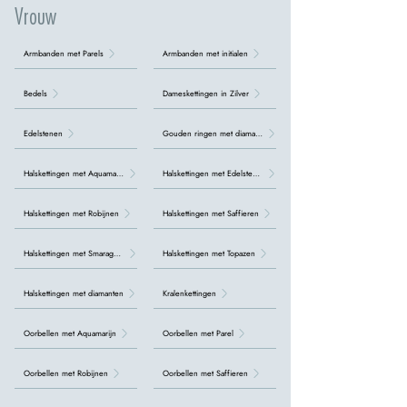
Vrouw
Armbanden met Parels
Armbanden met initialen
Bedels
Dameskettingen in Zilver
Edelstenen
Gouden ringen met diamanten
Halskettingen met Aquamarijn
Halskettingen met Edelstenen
Halskettingen met Robijnen
Halskettingen met Saffieren
Halskettingen met Smaragden
Halskettingen met Topazen
Halskettingen met diamanten
Kralenkettingen
Oorbellen met Aquamarijn
Oorbellen met Parel
Oorbellen met Robijnen
Oorbellen met Saffieren