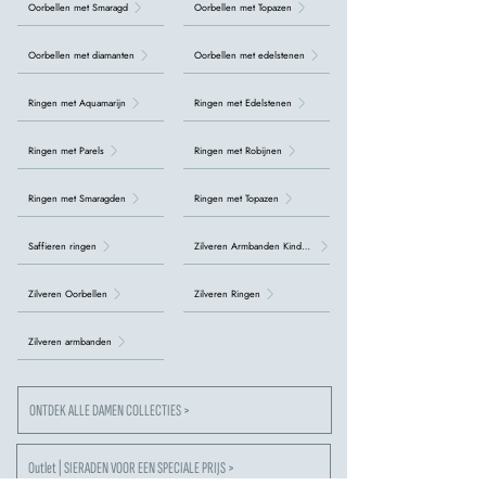
Oorbellen met Smaragd
Oorbellen met Topazen
Oorbellen met diamanten
Oorbellen met edelstenen
Ringen met Aquamarijn
Ringen met Edelstenen
Ringen met Parels
Ringen met Robijnen
Ringen met Smaragden
Ringen met Topazen
Saffieren ringen
Zilveren Armbanden Kinderen
Zilveren Oorbellen
Zilveren Ringen
Zilveren armbanden
ONTDEK ALLE DAMEN COLLECTIES >
Outlet | SIERADEN VOOR EEN SPECIALE PRIJS >