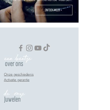
ONTDEK MEER >
een beetje
over ons
Onze geschiedenis
Activatie garantie
de onze
Juwelen