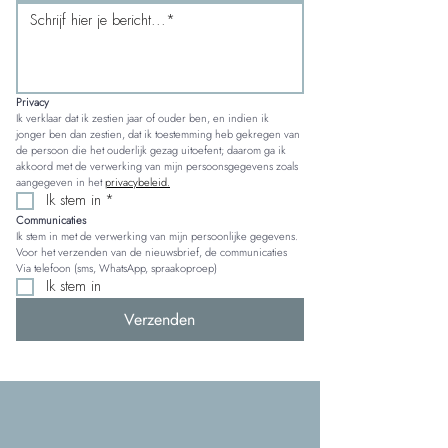
Privacy
Ik verklaar dat ik zestien jaar of ouder ben, en indien ik 
jonger ben dan zestien, dat ik toestemming heb gekregen van 
de persoon die het ouderlijk gezag uitoefent; daarom ga ik 
akkoord met de verwerking van mijn persoonsgegevens zoals 
aangegeven in het 
privacybeleid.
Ik stem in
*
Communicaties
Ik stem in met de verwerking van mijn persoonlijke gegevens. 
Voor het verzenden van de nieuwsbrief, de communicaties 
Via telefoon (sms, WhatsApp, spraakoproep)
Ik stem in
Verzenden