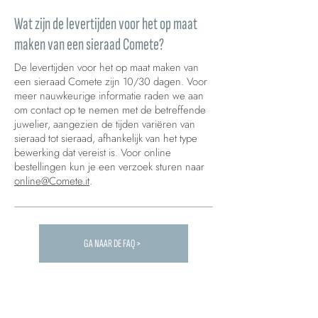
Wat zijn de levertijden voor het op maat
maken van een sieraad Comete?
De levertijden voor het op maat maken van
een sieraad Comete zijn 10/30 dagen. Voor
meer nauwkeurige informatie raden we aan
om contact op te nemen met de betreffende
juwelier, aangezien de tijden variëren van
sieraad tot sieraad, afhankelijk van het type
bewerking dat vereist is. Voor online
bestellingen kun je een verzoek sturen naar
online@Comete.it
.
GA NAAR DE FAQ >
Carica altre FAQ...