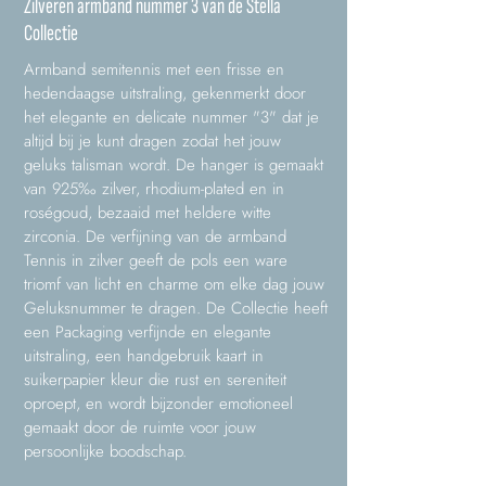
Zilveren armband nummer 3 van de Stella
Collectie
Armband semitennis met een frisse en
hedendaagse uitstraling, gekenmerkt door
het elegante en delicate nummer "3" dat je
altijd bij je kunt dragen zodat het jouw
geluks talisman wordt. De hanger is gemaakt
van 925‰ zilver, rhodium-plated en in
roségoud, bezaaid met heldere witte
zirconia. De verfijning van de armband
Tennis in zilver geeft de pols een ware
triomf van licht en charme om elke dag jouw
Geluksnummer te dragen. De Collectie heeft
een Packaging verfijnde en elegante
uitstraling, een handgebruik kaart in
suikerpapier kleur die rust en sereniteit
oproept, en wordt bijzonder emotioneel
gemaakt door de ruimte voor jouw
persoonlijke boodschap.