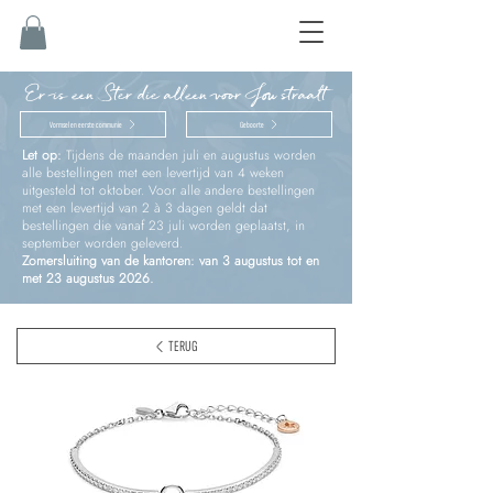
Er is een Ster die alleen voor Jou straalt
Vormsel en eerste communie
Geboorte
Let op:
Tijdens de maanden juli en augustus worden
alle bestellingen met een levertijd van 4 weken
uitgesteld tot oktober. Voor alle andere bestellingen
met een levertijd van 2 à 3 dagen geldt dat
bestellingen die vanaf 23 juli worden geplaatst, in
september worden geleverd.
Zomersluiting van de kantoren: van 3 augustus tot en
met 23 augustus 2026.
TERUG