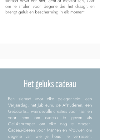
sieraad bevat een ster, echt of metaforisch, klaar
om te stralen voor degene die het draagt, en
brengt geluk en bescherming in elk moment.
Het geluks cadeau
Een sieraad voor elke gelegenheid: een
Verjaardag, het Jubileum, de Afstuderen, een
Geboorte... waardevolle creaties voor haar en
voor hem om cadeau te geven als
Geluksbrenger om elke dag te dragen.
Cadeau-ideeën voor Mannen en Vrouwen om
degene van wie je houdt te verrassen: