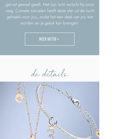
gerust gevoel geeft. Met zijn licht verlicht hij onze
weg. Comete sieraden heeft deze ster uit de lucht
gehaald voor jou, zodat het een deel van jou kan
worden en je geluk kan brengen.
MEER WETEN >
de details