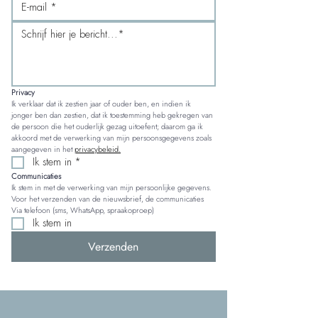
Privacy
Ik verklaar dat ik zestien jaar of ouder ben, en indien ik 
jonger ben dan zestien, dat ik toestemming heb gekregen van 
de persoon die het ouderlijk gezag uitoefent; daarom ga ik 
akkoord met de verwerking van mijn persoonsgegevens zoals 
aangegeven in het 
privacybeleid.
Ik stem in
*
Communicaties
Ik stem in met de verwerking van mijn persoonlijke gegevens. 
Voor het verzenden van de nieuwsbrief, de communicaties 
Via telefoon (sms, WhatsApp, spraakoproep)
Ik stem in
Verzenden