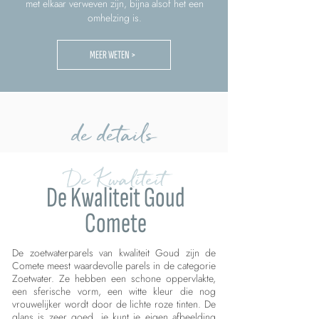
met elkaar verweven zijn, bijna alsof het een
omhelzing is.
MEER WETEN >
de details
De Kwaliteit
De Kwaliteit Goud
Comete
De zoetwaterparels van kwaliteit Goud zijn de
Comete meest waardevolle parels in de categorie
Zoetwater. Ze hebben een schone oppervlakte,
een sferische vorm, een witte kleur die nog
vrouwelijker wordt door de lichte roze tinten. De
glans is zeer goed, je kunt je eigen afbeelding