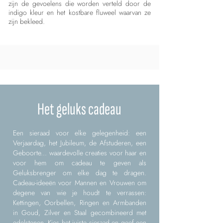
zijn de gevoelens die worden verteld door de
indigo kleur en het kostbare fluweel waarvan ze
zijn bekleed.
Het geluks cadeau
Een sieraad voor elke gelegenheid: een
Verjaardag, het Jubileum, de Afstuderen, een
Geboorte... waardevolle creaties voor haar en
voor hem om cadeau te geven als
Geluksbrenger om elke dag te dragen.
Cadeau-ideeën voor Mannen en Vrouwen om
degene van wie je houdt te verrassen:
Kettingen, Oorbellen, Ringen en Armbanden
in Goud, Zilver en Staal gecombineerd met
edelstenen. Kies het juiste sieraad en geef een