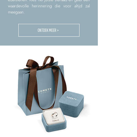
waardevolle herinnering die voor altijd zal
meegaan.
ONTDEK MEER >