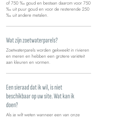
of 750 ‰ goud en bestaan daarom voor 750
‰ uit puur goud en voor de resterende 250
‰ uit andere metalen.
Wat zijn zoetwaterparels?
Zoetwaterparels worden gekweekt in rivieren
en meren en hebben een grotere variëteit
aan kleuren en vormen.
Een sieraad dat ik wil, is niet
beschikbaar op uw site. Wat kan ik
doen?
Als je wilt weten wanneer een van onze
sieraden weer beschikbaar is, kun je een
verzoek indienen door te klikken op “laat het
me weten wanneer het beschikbaar is” dat je