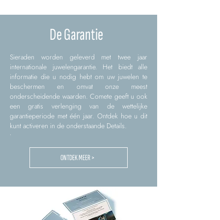
De Garantie
Sieraden worden geleverd met twee jaar
internationale juwelengarantie. Het biedt alle
informatie die u nodig hebt om uw juwelen te
beschermen en omvat onze meest
onderscheidende waarden. Comete geeft u ook
een gratis verlenging van de wettelijke
garantieperiode met één jaar. Ontdek hoe u dit
kunt activeren in de onderstaande Details.
.
ONTDEK MEER >