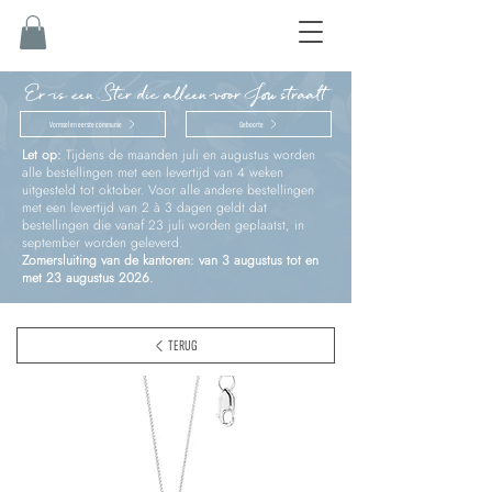
Er is een Ster die alleen voor Jou straalt
Vormsel en eerste communie
Geboorte
Let op:
Tijdens de maanden juli en augustus worden
alle bestellingen met een levertijd van 4 weken
uitgesteld tot oktober. Voor alle andere bestellingen
met een levertijd van 2 à 3 dagen geldt dat
bestellingen die vanaf 23 juli worden geplaatst, in
september worden geleverd.
Zomersluiting van de kantoren: van 3 augustus tot en
met 23 augustus 2026.
TERUG