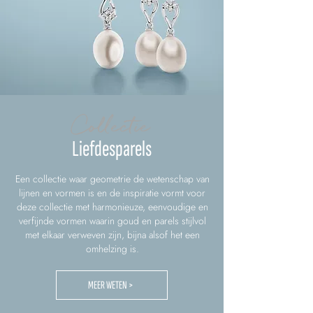
Collectie
Liefdesparels
Een collectie waar geometrie de wetenschap van
lijnen en vormen is en de inspiratie vormt voor
deze collectie met harmonieuze, eenvoudige en
verfijnde vormen waarin goud en parels stijlvol
met elkaar verweven zijn, bijna alsof het een
omhelzing is.
MEER WETEN >