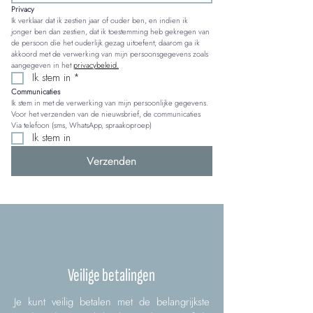
Privacy
Ik verklaar dat ik zestien jaar of ouder ben, en indien ik 
jonger ben dan zestien, dat ik toestemming heb gekregen van 
de persoon die het ouderlijk gezag uitoefent; daarom ga ik 
akkoord met de verwerking van mijn persoonsgegevens zoals 
aangegeven in het 
privacybeleid.
Ik stem in
*
Communicaties
Ik stem in met de verwerking van mijn persoonlijke gegevens. 
Voor het verzenden van de nieuwsbrief, de communicaties 
Via telefoon (sms, WhatsApp, spraakoproep)
Ik stem in
Verzenden
Veilige betalingen
Je kunt veilig betalen met de belangrijkste