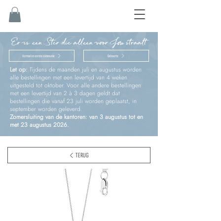
Er is een Ster die alleen voor Jou straalt
Vormsel en eerste communie
Geboorte
Let op:
Tijdens de maanden juli en augustus worden
alle bestellingen met een levertijd van 4 weken
uitgesteld tot oktober. Voor alle andere bestellingen
met een levertijd van 2 à 3 dagen geldt dat
bestellingen die vanaf 23 juli worden geplaatst, in
september worden geleverd.
Zomersluiting van de kantoren: van 3 augustus tot en
met 23 augustus 2026.
TERUG