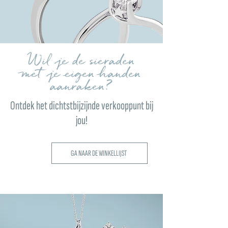
Wil je de sieraden
met je eigen handen
aanraken?
Ontdek het dichtstbijzijnde verkooppunt bij
jou!
GA NAAR DE WINKELLIJST