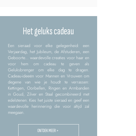
Het geluks cadeau
Een sieraad voor elke gelegenheid: een
Verjaardag, het Jubileum, de Afstuderen, een
Geboorte... waardevolle creaties voor haar en
voor hem om cadeau te geven als
Geluksbrenger om elke dag te dragen.
Cadeau-ideeën voor Mannen en Vrouwen om
degene van wie je houdt te verrassen:
Kettingen, Oorbellen, Ringen en Armbanden
in Goud, Zilver en Staal gecombineerd met
edelstenen. Kies het juiste sieraad en geef een
waardevolle herinnering die voor altijd zal
meegaan.
ONTDEK MEER >