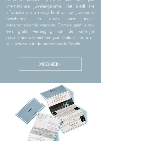
internationale juwelengarantie. Het biedt alle
informatie die u nodig hebt om uw juwelen te
beschermen en omvat onze meest
onderscheidende waarden. Comete geeft u ook
een gratis verlenging van de wettelijke
garantieperiode met één jaar. Ontdek hoe u dit
kunt activeren in de onderstaande Details.
.
ONTDEK MEER >