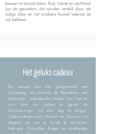
bewaart te benadrukken. Rust, kalmte en zachtheid
zijn de gevoelens die worden verteld door de
indigo kleur en het kostbare fluweel waarvan ze
zijn bekleed.
Het geluks cadeau
Een sieraad voor elke gelegenheid: een
Verjaardag, het Jubileum, de Afstuderen, een
Geboorte... waardevolle creaties voor haar en
voor hem om cadeau te geven als
Geluksbrenger om elke dag te dragen.
Cadeau-ideeën voor Mannen en Vrouwen om
degene van wie je houdt te verrassen:
Kettingen, Oorbellen, Ringen en Armbanden