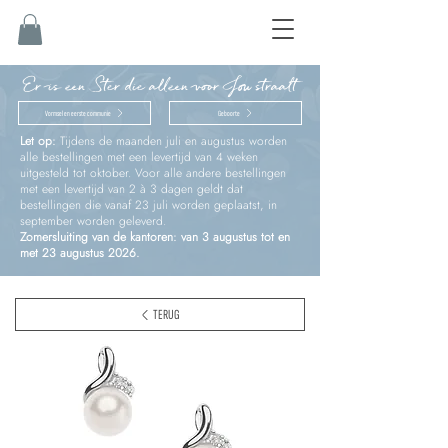
Er is een Ster die alleen voor Jou straalt
Vormsel en eerste communie
Geboorte
Let op:
Tijdens de maanden juli en augustus worden
alle bestellingen met een levertijd van 4 weken
uitgesteld tot oktober. Voor alle andere bestellingen
met een levertijd van 2 à 3 dagen geldt dat
bestellingen die vanaf 23 juli worden geplaatst, in
september worden geleverd.
Zomersluiting van de kantoren: van 3 augustus tot en
met 23 augustus 2026.
TERUG