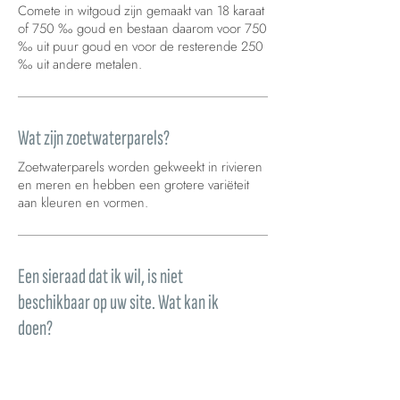
Comete in witgoud zijn gemaakt van 18 karaat
of 750 ‰ goud en bestaan daarom voor 750
‰ uit puur goud en voor de resterende 250
‰ uit andere metalen.
Wat zijn zoetwaterparels?
Zoetwaterparels worden gekweekt in rivieren
en meren en hebben een grotere variëteit
aan kleuren en vormen.
Een sieraad dat ik wil, is niet
beschikbaar op uw site. Wat kan ik
doen?
Als je wilt weten wanneer een van onze
sieraden weer beschikbaar is, kun je een
verzoek indienen door te klikken op “laat het