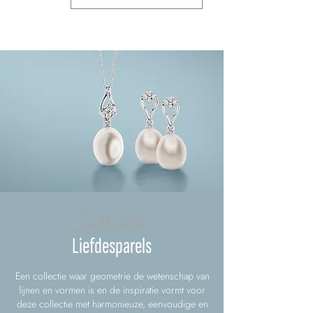
Collectie
Liefdesparels
Een collectie waar geometrie de wetenschap van
lijnen en vormen is en de inspiratie vormt voor
deze collectie met harmonieuze, eenvoudige en