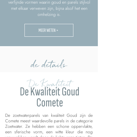
verfijnde vormen waarin goud en parels stijlvol
met elkaar verweven zijn, bijna alsof het een
omhelzing is.
MEER WETEN >
de details
De Kwaliteit
De Kwaliteit Goud
Comete
De zoetwaterparels van kwaliteit Goud zijn de
Comete meest waardevolle parels in de categorie
Zoetwater. Ze hebben een schone oppervlakte,
een sferische vorm, een witte kleur die nog