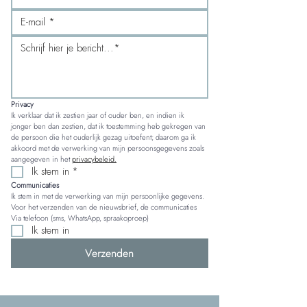
Privacy
Ik verklaar dat ik zestien jaar of ouder ben, en indien ik 
jonger ben dan zestien, dat ik toestemming heb gekregen van 
de persoon die het ouderlijk gezag uitoefent; daarom ga ik 
akkoord met de verwerking van mijn persoonsgegevens zoals 
aangegeven in het 
privacybeleid.
Ik stem in
*
Communicaties
Ik stem in met de verwerking van mijn persoonlijke gegevens. 
Voor het verzenden van de nieuwsbrief, de communicaties 
Via telefoon (sms, WhatsApp, spraakoproep)
Ik stem in
Verzenden