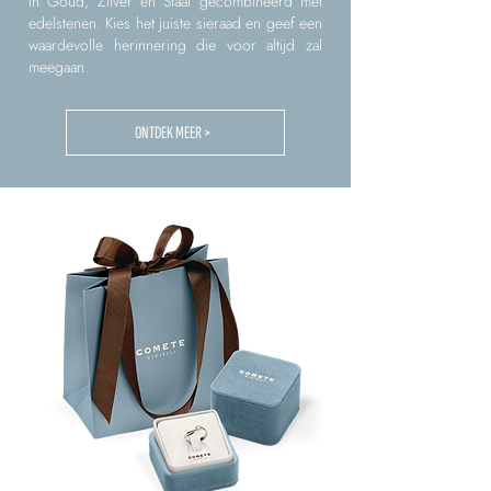
in Goud, Zilver en Staal gecombineerd met
edelstenen. Kies het juiste sieraad en geef een
waardevolle herinnering die voor altijd zal
meegaan.
ONTDEK MEER >