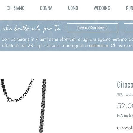
CHI SIAMO
DONNA
UOMO
WEDDING
PUN
 che brilla solo per Te
Cresima e Comunione
ni con consegna in 4 settimane effettuati a luglio e agosto saranno 
effettuati dal 23 luglio saranno consegnati a
settembre.
Chiusura est
Giroco
SKU: UGL
52,0
IVA inclu
Girocoll