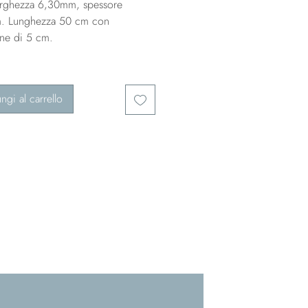
arghezza 6,30mm, spessore
. Lunghezza 50 cm con
one di 5 cm.
ngi al carrello