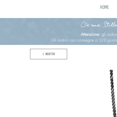
HOME
C'è una Stella
Attenzione:
gli ordi
Gli ordini con consegna in 2/3 giorni 
INDIETRO