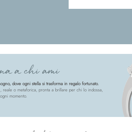
na a chi ami
gno, dove ogni stella si trasforma in regalo fortunato.
, reale o metaforica, pronta a brillare per chi lo indossa,
 ogni momento.