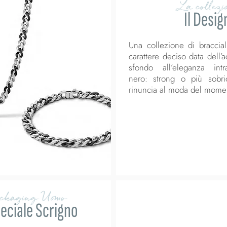
La collezi
Il Desig
Una collezione di bracciali
carattere deciso data dell’
sfondo all’eleganza int
nero: strong o più sob
rinuncia al moda del mome
ackaging Uomo
eciale Scrigno