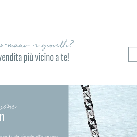
on mano i gioielli?
vendita più vicino a te!
ione
in
o che fa da sfondo all’eleganza