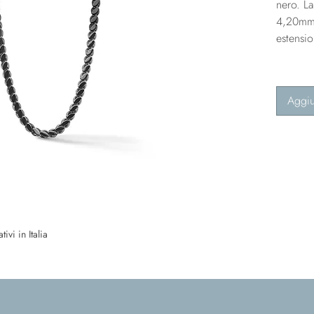
nero. L
4,20mm
estensi
Aggiu
ivi in Italia