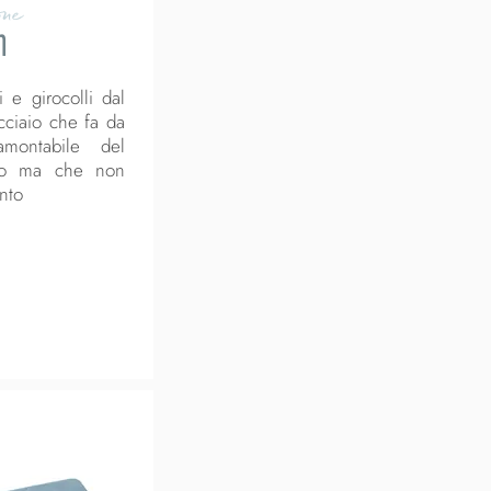
one
n
 e girocolli dal
acciaio che fa da
ramontabile del
rio ma che non
nto