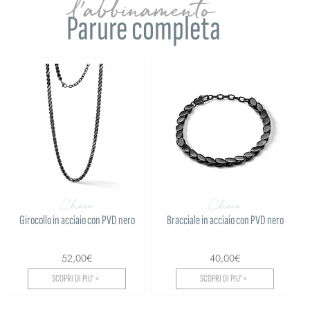
l'abbinamento
Parure completa
Chain
Chain
Girocollo in acciaio con PVD nero
Bracciale in acciaio con PVD nero
52,00€
40,00€
SCOPRI DI PIU' >
SCOPRI DI PIU' >