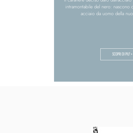
intramontabile del nero: nascono co
acciaio da uomo della nuo
SCOPRI DI PIU' >