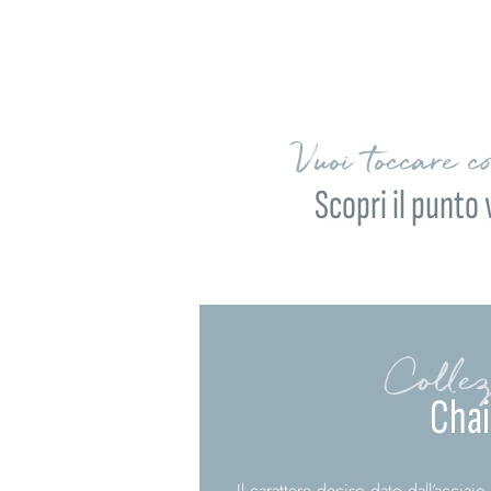
Vuoi toccare c
Scopri il punto 
Collez
Cha
Il carattere deciso dato dall’acciai