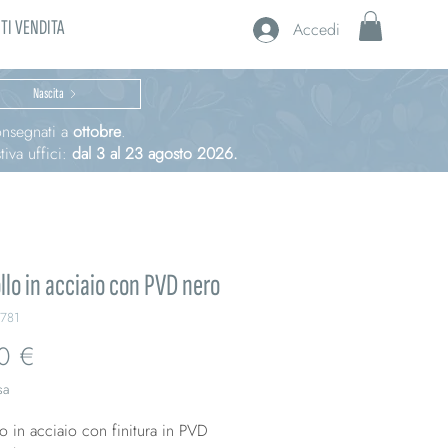
TI VENDITA
Accedi
Nascita
consegnati a
ottobre
.
iva uffici:
dal 3 al 23 agosto 2026.
llo in acciaio con PVD nero
781
Prezzo
0 €
sa
o in acciaio con finitura in PVD