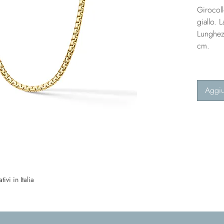
Girocoll
giallo.
Lunghez
cm.
Aggiu
ivi in Italia