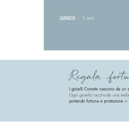
GARANZIA
2 anni
Regala fortu
I gioielli Comete nascono da un so
Ogni gioiello racchiude una stella
portando fortuna e protezione
in