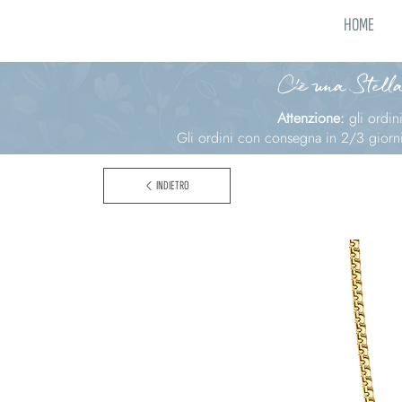
HOME
C'è una Stella
Attenzione:
gli ordi
Gli ordini con consegna in 2/3 giorni 
INDIETRO