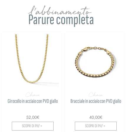
l'abbinamento
Parure completa
Chain
Chain
Girocollo in acciaio con PVD giallo
Bracciale in acciaio con PVD giallo
52,00€
40,00€
SCOPRI DI PIU' >
SCOPRI DI PIU' >