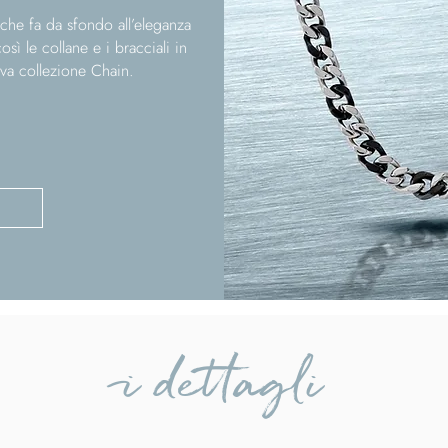
o che fa da sfondo all’eleganza
sì le collane e i bracciali in
va collezione Chain.
i dettagli