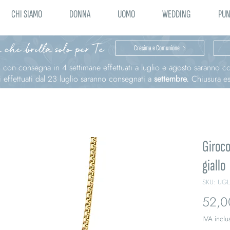
CHI SIAMO
DONNA
UOMO
WEDDING
PUN
 che brilla solo per Te
Cresima e Comunione
ni con consegna in 4 settimane effettuati a luglio e agosto saranno 
effettuati dal 23 luglio saranno consegnati a
settembre.
Chiusura est
Giroco
giallo
SKU: UG
52,0
IVA inclu