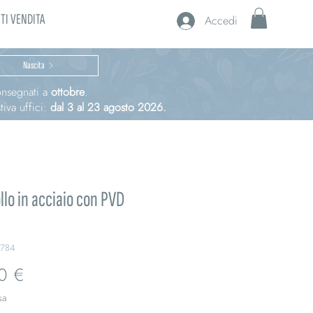
TI VENDITA
Accedi
Nascita
consegnati a
ottobre
.
iva uffici:
dal 3 al 23 agosto 2026.
llo in acciaio con PVD
L784
Prezzo
0 €
sa