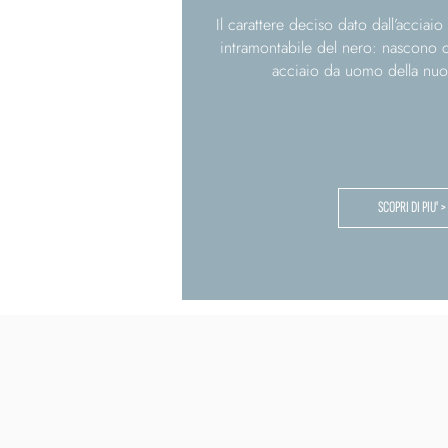
Il carattere deciso dato dall’acciai
intramontabile del nero: nascono co
acciaio da uomo della nuo
SCOPRI DI PIU' >