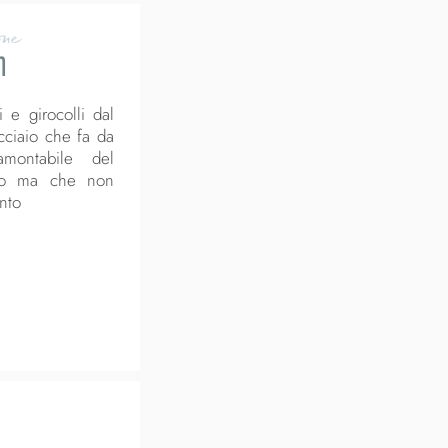
one
n
 e girocolli dal
acciaio che fa da
ramontabile del
rio ma che non
nto