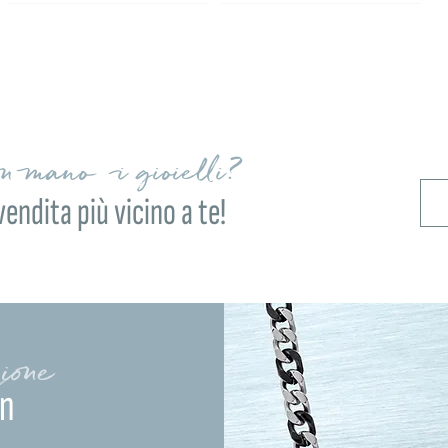
on mano i gioielli?
vendita più vicino a te!
ione
in