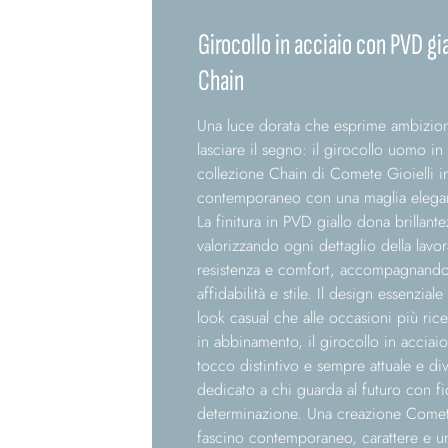
Girocollo in acciaio con PVD gia
Chain
Una luce dorata che esprime ambizione
lasciare il segno: il girocollo uomo in
collezione Chain di Comete Gioielli int
contemporaneo con una maglia elegant
La finitura in PVD giallo dona brillante
valorizzando ogni dettaglio della lavor
resistenza e comfort, accompagnando
affidabilità e stile. Il design essenzial
look casual che alle occasioni più ric
in abbinamento, il girocollo in accia
tocco distintivo e sempre attuale e di
dedicato a chi guarda al futuro con f
determinazione. Una creazione Comete
fascino contemporaneo, carattere e u