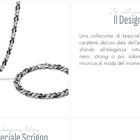
La collezi
Il Desig
Una collezione di bracciali
carattere deciso data dell’
sfondo all’eleganza int
nero: strong o più sob
rinuncia al moda del mome
ackaging Uomo
eciale Scrigno