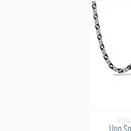
Il P
Uno Sp