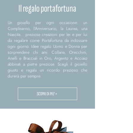
Il regalo portafortuna
Un gioiello per ogni occasione: un
Compleanno, l'Anniversario, la Laurea, una
Nascita... preziose creazioni per lei e per lui
da regalare come Portafortuna da indossare
ogni giorno. Idee regalo Uomo e Donna per
sorprendere chi ami: Collane, Orecchini,
Anelli e Bracciali in Oro, Argento e Acciaio
abbinati a pietre preziose. Scegli il gioiello
giusto e regala un ricordo prezioso che
durerà per sempre.
SCOPRI DI PIU' >