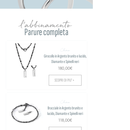
l'abbinamento
Parure completa
Chain
Girocollo in Argento brunito e lucido,
Diamante e Spinelli neri
180,00€
SCOPRI DI PIU' >
Chain
Bracciale in Argento brunito e
lucido, Diamante e Spinelli neri
118,00€