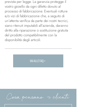
prevista per legge. La garanzia protegge il
vostro gioiello da ogni difetto dovuto al
processo di fabbricazione. Eventuali rotture
e/o vizi di fabbricazione che, a seguito di
un’attenta verifica da parte dei nostri tecnici,
siano ritenuti imputabili all’azienda, daranno
diritto alla riparazione o sostituzione gratuita
del prodotto compatibilmente con la
disponibilità degli articoli.
VAI ALLE FAQ >
Carica altre FAQ...
Cosa pensano i clienti