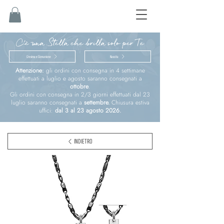
C'è una Stella che brilla solo per Te
Cresima e Comunione
Nascita
Attenzione:
gli ordini con consegna in 4 settimane
effettuati a luglio e agosto saranno consegnati a
ottobre
.
Gli ordini con consegna in 2/3 giorni effettuati dal 23
luglio saranno consegnati a
settembre.
Chiusura estiva
uffici:
dal 3 al 23 agosto 2026.
INDIETRO