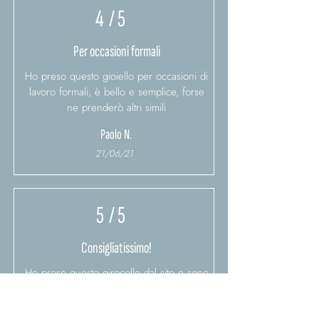
4
/ 5
Per occasioni formali
Ho preso questo gioiello per occasioni di
lavoro formali, è bello e semplice, forse
ne prenderò altri simili
Paolo N.
21/06/21
5
/ 5
Consigliatissimo!
Ho preso questo girocollo dal sito e sono
veramente contento dell'acquisto fatto,
consigliatissimo!