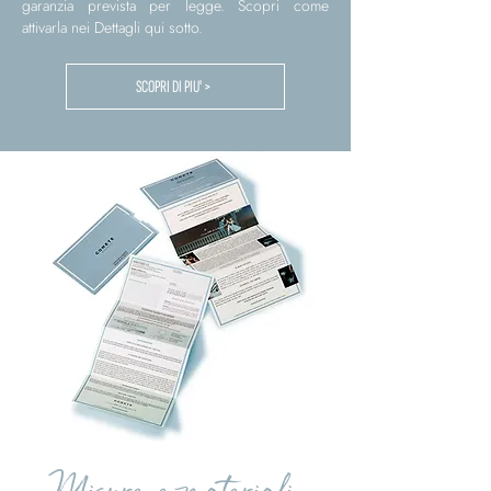
garanzia prevista per legge. Scopri come
attivarla nei Dettagli qui sotto.
SCOPRI DI PIU' >
Misure e materiali