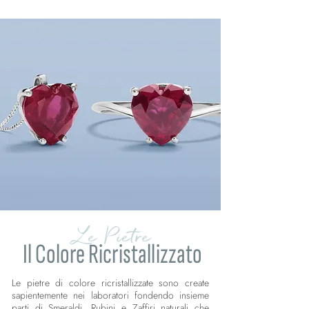
Le Pietre
Il Colore Ricristallizzato
Le pietre di colore ricristallizzate sono create
sapientemente nei laboratori fondendo insieme
parti di Smeraldi. Rubini e Zaffiri naturali che