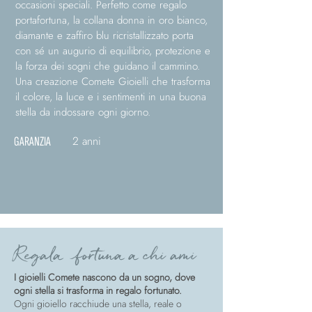
occasioni speciali. Perfetto come regalo
portafortuna, la collana donna in oro bianco,
diamante e zaffiro blu ricristallizzato porta
con sé un augurio di equilibrio, protezione e
la forza dei sogni che guidano il cammino.
Una creazione Comete Gioielli che trasforma
il colore, la luce e i sentimenti in una buona
stella da indossare ogni giorno.
2 anni
GARANZIA
Regala fortuna a chi ami
I gioielli Comete nascono da un sogno, dove
ogni stella si trasforma in regalo fortunato.
Ogni gioiello racchiude una stella, reale o