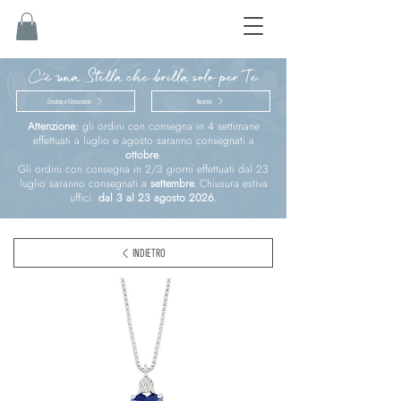
C'è una Stella che brilla solo per Te
Cresima e Comunione
Nascita
Attenzione:
gli ordini con consegna in 4 settimane
effettuati a luglio e agosto saranno consegnati a
ottobre
.
Gli ordini con consegna in 2/3 giorni effettuati dal 23
luglio saranno consegnati a
settembre.
Chiusura estiva
uffici:
dal 3 al 23 agosto 2026.
INDIETRO