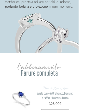
metaforica, pronta a brillare per chi lo indossa,
portando fortuna e protezione
in ogni momento.
l'abbinamento
Parure completa
Storia di Luce Colore
Anello cuore in Oro bianco, Diamanti
e Zaffiro Blu ricristallizzato
328,00€