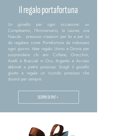
Il regalo portafortuna
Un gioiello per ogni occasione: un
Compleanno, l'Anniversario, la Laurea, una
Nascita... preziose creazioni per lei e per lui
da regalare come Portafortuna da indossare
ogni giorno. Idee regalo Uomo e Donna per
sorprendere chi ami: Collane, Orecchini,
Anelli e Bracciali in Oro, Argento e Acciaio
abbinati a pietre preziose. Scegli il gioiello
giusto e regala un ricordo prezioso che
durerà per sempre.
SCOPRI DI PIU' >