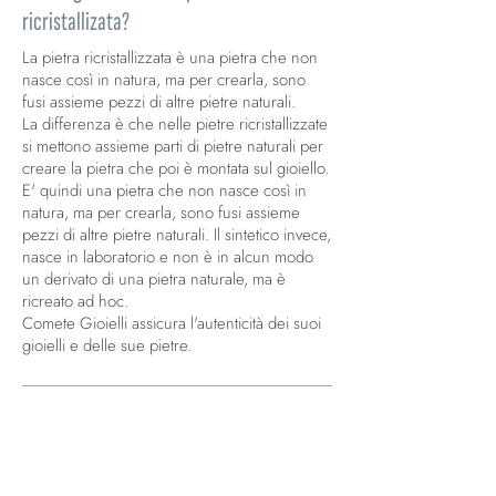
ricristallizata?
La pietra ricristallizzata è una pietra che non
nasce così in natura, ma per crearla, sono
fusi assieme pezzi di altre pietre naturali.
La differenza è che nelle pietre ricristallizzate
si mettono assieme parti di pietre naturali per
creare la pietra che poi è montata sul gioiello.
E' quindi una pietra che non nasce così in
natura, ma per crearla, sono fusi assieme
pezzi di altre pietre naturali. Il sintetico invece,
nasce in laboratorio e non è in alcun modo
un derivato di una pietra naturale, ma è
ricreato ad hoc.
Comete Gioielli assicura l'autenticità dei suoi
gioielli e delle sue pietre.
Che purezza hanno i Diamanti Comete?
I nostri gioielli utilizzano prevalentemente
diamanti di Purezza SI e Colore G. Spesso i