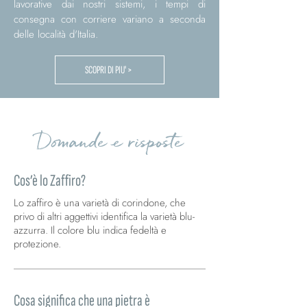
lavorative dai nostri sistemi, i tempi di
consegna con corriere variano a seconda
delle località d'Italia.
SCOPRI DI PIU' >
Domande e risposte
Cos’è lo Zaffiro?
Lo zaffiro è una varietà di corindone, che
privo di altri aggettivi identifica la varietà blu-
azzurra. Il colore blu indica fedeltà e
protezione.
Cosa significa che una pietra è