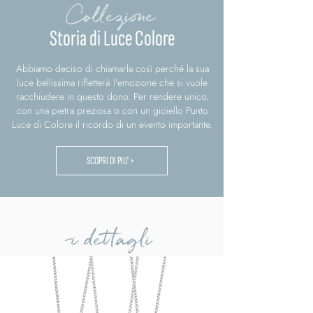
Collezione
Storia di Luce Colore
Abbiamo deciso di chiamarla così perché la sua
luce bellissima rifletterà l'emozione che si vuole
racchiudere in questo dono. Per rendere unico,
con una pietra preziosa o con un gioiello Punto
Luce di Colore il ricordo di un evento importante.
SCOPRI DI PIU' >
i dettagli