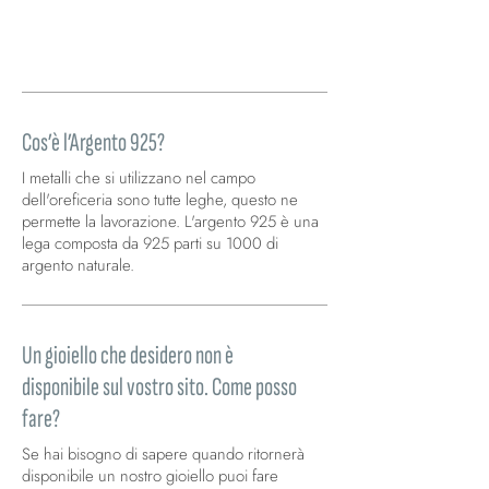
bracciali e collane. Simbolo di serenità,
armonia e saggezza, è perfetta per chi ama
gioielli ricchi di significato e colore.
Cos’è l’Argento 925?
I metalli che si utilizzano nel campo
dell'oreficeria sono tutte leghe, questo ne
permette la lavorazione. L'argento 925 è una
lega composta da 925 parti su 1000 di
argento naturale.
Un gioiello che desidero non è
disponibile sul vostro sito. Come posso
fare?
Se hai bisogno di sapere quando ritornerà
disponibile un nostro gioiello puoi fare