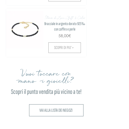
Storia di Luce Gift & Color
Bracciale in argento dorato 925‰
con zaffiro e perle
58,00€
SCOPRI DI PIU' >
Vuoi toccare con
mano i gioielli?
Scopri il punto vendita più vicino a te!
VAI ALLA LISTA DEI NEGOZI