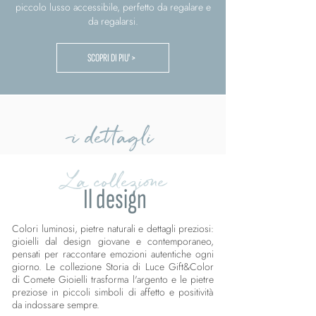
piccolo lusso accessibile, perfetto da regalare e
da regalarsi.
SCOPRI DI PIU' >
i dettagli
La collezione
Il design
Colori luminosi, pietre naturali e dettagli preziosi:
gioielli dal design giovane e contemporaneo,
pensati per raccontare emozioni autentiche ogni
giorno. Le collezione Storia di Luce Gift&Color
di Comete Gioielli trasforma l'argento e le pietre
preziose in piccoli simboli di affetto e positività
da indossare sempre.