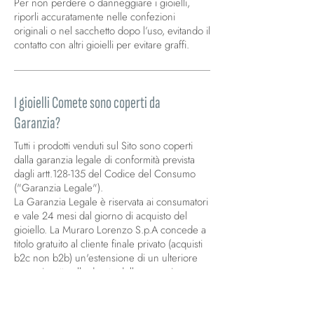
Per non perdere o danneggiare i gioielli,
riporli accuratamente nelle confezioni
originali o nel sacchetto dopo l’uso, evitando il
contatto con altri gioielli per evitare graffi.
I gioielli Comete sono coperti da
Garanzia?
Tutti i prodotti venduti sul Sito sono coperti
dalla garanzia legale di conformità prevista
dagli artt.128-135 del Codice del Consumo
("Garanzia Legale").
La Garanzia Legale è riservata ai consumatori
e vale 24 mesi dal giorno di acquisto del
gioiello. La Muraro Lorenzo S.p.A concede a
titolo gratuito al cliente finale privato (acquisti
b2c non b2b) un'estensione di un ulteriore
anno rispetto alla durata della garanzia
prevista per legge. La garanzia protegge il
vostro gioiello da ogni difetto dovuto al