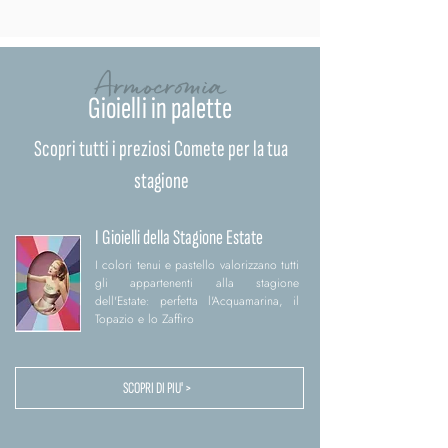
Armocromia
Gioielli in palette
Scopri tutti i preziosi Comete per la tua
stagione
I Gioielli della Stagione Estate
I colori tenui e pastello valorizzano tutti
gli appartenenti alla stagione
dell'Estate: perfetta l'Acquamarina, il
Topazio e lo Zaffiro
SCOPRI DI PIU' >