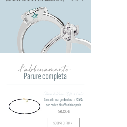
l'abbinamento
Parure completa
Storia di Luce Gift & Color
Girocollo in argento dorato 925‰
con radice di zaffiro blu e perle
68,00€
SCOPRI DI PIU' >