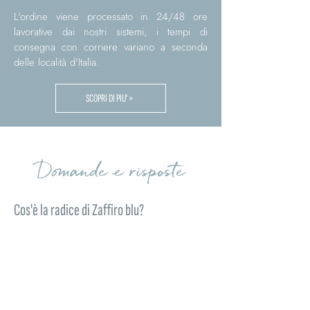
L'ordine viene processato in 24/48 ore
lavorative dai nostri sistemi, i tempi di
consegna con corriere variano a seconda
delle località d'Italia.
SCOPRI DI PIU' >
Domande e risposte
Cos'è la radice di Zaffiro blu?
La radice di Zaffiro blu naturale è una pietra
dalle intense sfumature blu profonde,
apprezzata per la sua luminosità e per il suo
fascino elegante. Selezionata da Comete
Gioielli per la collezione Storia di Luce
Gift&Color, dona carattere e raffinatezza a