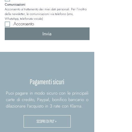
Comunicazioni
Acconsento al trattamento dei miei dati personali. Per l’inoltro 
della newsletter, le comunicazioni via telefono (sms, 
WhatsApp, telefonata vocale)
Acconsento
Invia
Pagamenti sicuri
Puoi pagare in modo sicuro con le principali
carte di credito, Paypal, bonifico bancario o
dilazionare l'acquisto in 3 rate con Klarna.
SCOPRI DI PIU' >