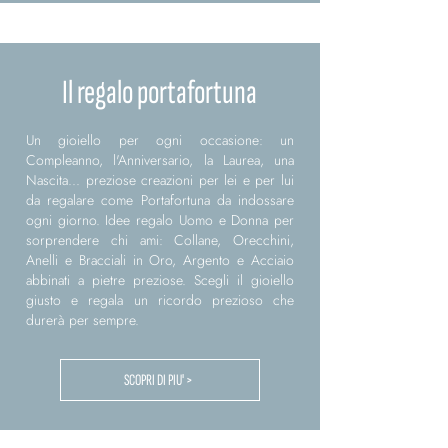
Il regalo portafortuna
Un gioiello per ogni occasione: un
Compleanno, l'Anniversario, la Laurea, una
Nascita... preziose creazioni per lei e per lui
da regalare come Portafortuna da indossare
ogni giorno. Idee regalo Uomo e Donna per
sorprendere chi ami: Collane, Orecchini,
Anelli e Bracciali in Oro, Argento e Acciaio
abbinati a pietre preziose. Scegli il gioiello
giusto e regala un ricordo prezioso che
durerà per sempre.
SCOPRI DI PIU' >