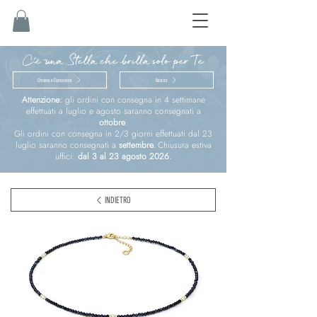
C'è una Stella che brilla solo per Te
Cresima e Comunione
Nascita
Attenzione:
gli ordini con consegna in 4 settimane
effettuati a luglio e agosto saranno consegnati a
ottobre
.
Gli ordini con consegna in 2/3 giorni effettuati dal 23
luglio saranno consegnati a
settembre.
Chiusura estiva
uffici:
dal 3 al 23 agosto 2026.
INDIETRO