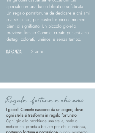
sia gli outfit casual sia le occasioni più
speciali con una luce delicata e sofisticata.
Un regalo portafortuna da dedicare a chi ami
o a sé stesse, per custodire piccoli momenti
pieni di significato. Un piccolo gioiello
prezioso firmato Comete, creato per chi ama
dettagli colorati, luminosi e senza tempo.
2 anni
GARANZIA
Regala fortuna a chi ami
I gioielli Comete nascono da un sogno, dove
ogni stella si trasforma in regalo fortunato.
Ogni gioiello racchiude una stella, reale o
metaforica, pronta a brillare per chi lo indossa,
portando fortuna e protezione
in ogni momento.