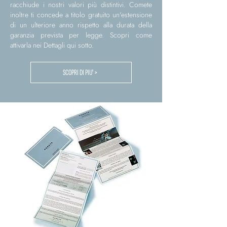
racchiude i nostri valori più distintivi. Comete
inoltre ti concede a titolo gratuito un'estensione
di un ulteriore anno rispetto alla durata della
garanzia prevista per legge. Scopri come
attivarla nei Dettagli qui sotto.
SCOPRI DI PIU' >