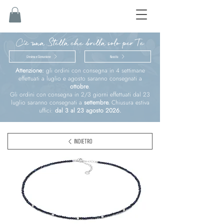
C'è una Stella che brilla solo per Te
Cresima e Comunione
Nascita
Attenzione:
gli ordini con consegna in 4 settimane
effettuati a luglio e agosto saranno consegnati a
ottobre
.
Gli ordini con consegna in 2/3 giorni effettuati dal 23
luglio saranno consegnati a
settembre.
Chiusura estiva
uffici:
dal 3 al 23 agosto 2026.
INDIETRO