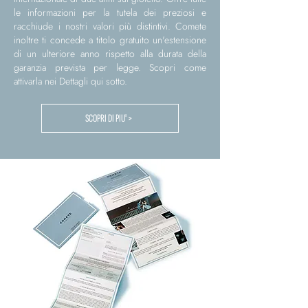
le informazioni per la tutela dei preziosi e
racchiude i nostri valori più distintivi. Comete
inoltre ti concede a titolo gratuito un'estensione
di un ulteriore anno rispetto alla durata della
garanzia prevista per legge. Scopri come
attivarla nei Dettagli qui sotto.
SCOPRI DI PIU' >