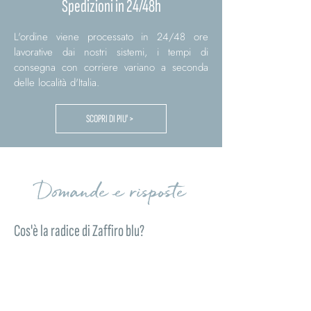
Spedizioni in 24/48h
L'ordine viene processato in 24/48 ore
lavorative dai nostri sistemi, i tempi di
consegna con corriere variano a seconda
delle località d'Italia.
SCOPRI DI PIU' >
Domande e risposte
Cos'è la radice di Zaffiro blu?
La radice di Zaffiro blu naturale è una pietra
dalle intense sfumature blu profonde,
apprezzata per la sua luminosità e per il suo
fascino elegante. Selezionata da Comete
Gioielli per la collezione Storia di Luce