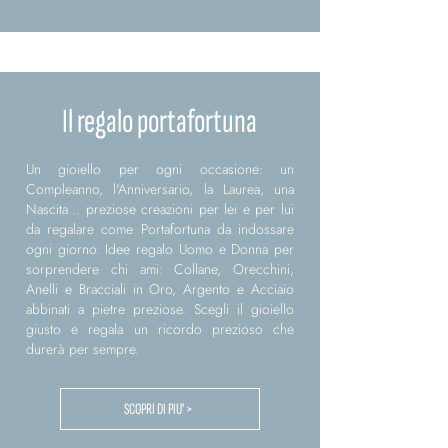
Il regalo portafortuna
Un gioiello per ogni occasione: un
Compleanno, l'Anniversario, la Laurea, una
Nascita... preziose creazioni per lei e per lui
da regalare come Portafortuna da indossare
ogni giorno. Idee regalo Uomo e Donna per
sorprendere chi ami: Collane, Orecchini,
Anelli e Bracciali in Oro, Argento e Acciaio
abbinati a pietre preziose. Scegli il gioiello
giusto e regala un ricordo prezioso che
durerà per sempre.
SCOPRI DI PIU' >