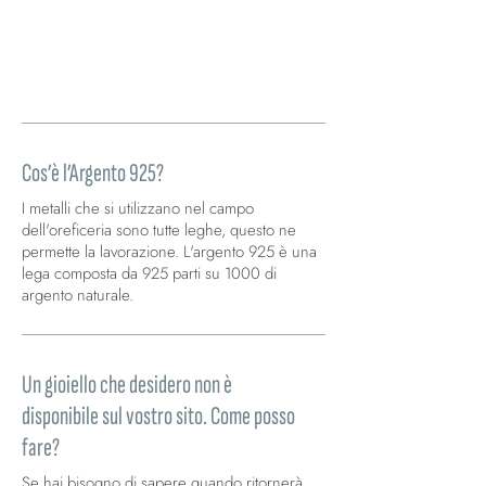
Gift&Color, dona carattere e raffinatezza a
bracciali e collane. Simbolo di serenità,
armonia e saggezza, è perfetta per chi ama
gioielli ricchi di significato e colore.
Cos’è l’Argento 925?
I metalli che si utilizzano nel campo
dell'oreficeria sono tutte leghe, questo ne
permette la lavorazione. L'argento 925 è una
lega composta da 925 parti su 1000 di
argento naturale.
Un gioiello che desidero non è
disponibile sul vostro sito. Come posso
fare?
Se hai bisogno di sapere quando ritornerà