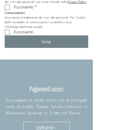
dei miei dati personali così come indicato nella 
Privacy Policy.
Acconsento
*
Comunicazioni
Acconsento al trattamento dei miei dati personali. Per l’inoltro 
della newsletter, le comunicazioni via telefono (sms, 
WhatsApp, telefonata vocale)
Acconsento
Invia
Pagamenti sicuri
Puoi pagare in modo sicuro con le principali
carte di credito, Paypal, bonifico bancario o
dilazionare l'acquisto in 3 rate con Klarna.
SCOPRI DI PIU' >