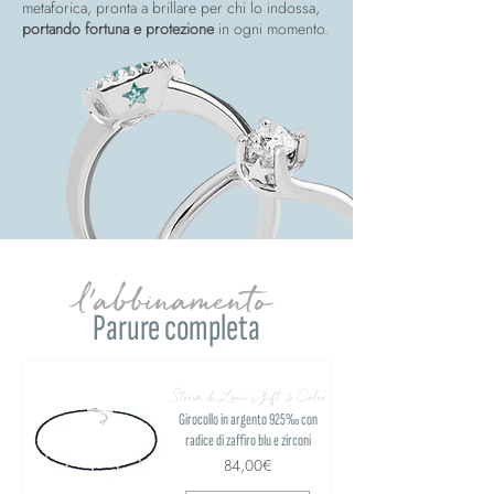
metaforica, pronta a brillare per chi lo indossa,
portando fortuna e protezione
in ogni momento.
l'abbinamento
Parure completa
Storia di Luce Gift & Color
Girocollo in argento 925‰ con
radice di zaffiro blu e zirconi
84,00€