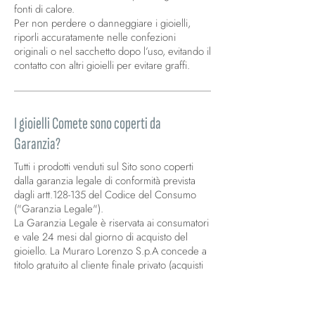
fonti di calore.
Per non perdere o danneggiare i gioielli,
riporli accuratamente nelle confezioni
originali o nel sacchetto dopo l’uso, evitando il
contatto con altri gioielli per evitare graffi.
I gioielli Comete sono coperti da
Garanzia?
Tutti i prodotti venduti sul Sito sono coperti
dalla garanzia legale di conformità prevista
dagli artt.128-135 del Codice del Consumo
("Garanzia Legale").
La Garanzia Legale è riservata ai consumatori
e vale 24 mesi dal giorno di acquisto del
gioiello. La Muraro Lorenzo S.p.A concede a
titolo gratuito al cliente finale privato (acquisti
b2c non b2b) un'estensione di un ulteriore
anno rispetto alla durata della garanzia
prevista per legge. La garanzia protegge il