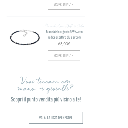
SCOPRI DI PIU' >
Storia di Luce Gift & Color
Bracciale in argento 925‰ con
radice di zaffiro blu e zirconi
68,00€
SCOPRI DI PIU' >
Vuoi toccare con
mano i gioielli?
Scopri il punto vendita più vicino a te!
VAI ALLA LISTA DEI NEGOZI