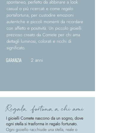
spontaneo, perfetto da abbinare a look
casual o più ricercati e come regalo
portafortuna, per custodire emozioni
autentiche e piccoli momenti da ricordare
con affetto e positività. Un piccolo gioielli
prezioso creato da Comete per chi ama
dettagli luminosi, colorati e ricchi di
significato.
2 anni
GARANZIA
Regala fortuna a chi ami
I gioielli Comete nascono da un sogno, dove
ogni stella si trasforma in regalo fortunato.
Ogni gioiello racchiude una stella, reale o