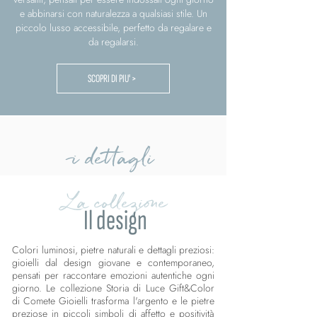
e abbinarsi con naturalezza a qualsiasi stile. Un
piccolo lusso accessibile, perfetto da regalare e
da regalarsi.
SCOPRI DI PIU' >
i dettagli
La collezione
Il design
Colori luminosi, pietre naturali e dettagli preziosi:
gioielli dal design giovane e contemporaneo,
pensati per raccontare emozioni autentiche ogni
giorno. Le collezione Storia di Luce Gift&Color
di Comete Gioielli trasforma l'argento e le pietre
preziose in piccoli simboli di affetto e positività