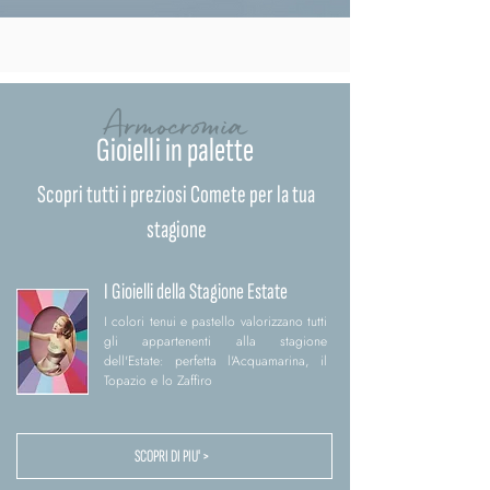
Armocromia
Gioielli in palette
Scopri tutti i preziosi Comete per la tua
stagione
I Gioielli della Stagione Estate
I colori tenui e pastello valorizzano tutti
gli appartenenti alla stagione
dell'Estate: perfetta l'Acquamarina, il
Topazio e lo Zaffiro
SCOPRI DI PIU' >