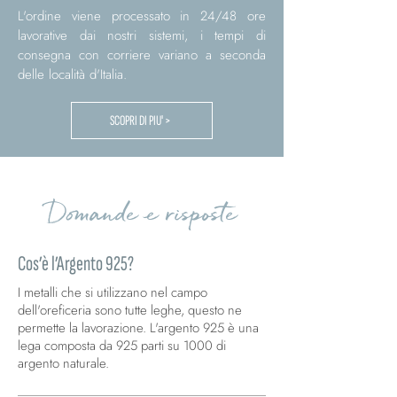
L'ordine viene processato in 24/48 ore
lavorative dai nostri sistemi, i tempi di
consegna con corriere variano a seconda
delle località d'Italia.
SCOPRI DI PIU' >
Domande e risposte
Cos’è l’Argento 925?
I metalli che si utilizzano nel campo
dell'oreficeria sono tutte leghe, questo ne
permette la lavorazione. L'argento 925 è una
lega composta da 925 parti su 1000 di
argento naturale.