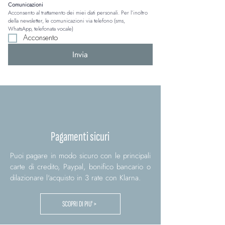
Comunicazioni
Acconsento al trattamento dei miei dati personali. Per l’inoltro 
della newsletter, le comunicazioni via telefono (sms, 
WhatsApp, telefonata vocale)
Acconsento
Invia
Pagamenti sicuri
Puoi pagare in modo sicuro con le principali
carte di credito, Paypal, bonifico bancario o
dilazionare l'acquisto in 3 rate con Klarna.
SCOPRI DI PIU' >