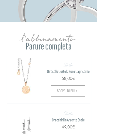
l'abbinamento
Parure completa
Stella
Girocollo Costellazione Capricorno
58,00€
SCOPRI DI PIU' >
Stella
Orecchini in Argento Stelle
49,00€