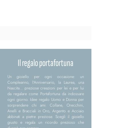
Il regalo portafortuna
Un gioiello per ogni occasione: un
Compleanno, l'Anniversario, la Laurea, una
Nascita... preziose creazioni per lei e per lui
da regalare come Portafortuna da indossare
ogni giorno. Idee regalo Uomo e Donna per
sorprendere chi ami: Collane, Orecchini,
Anelli e Bracciali in Oro, Argento e Acciaio
abbinati a pietre preziose. Scegli il gioiello
giusto e regala un ricordo prezioso che