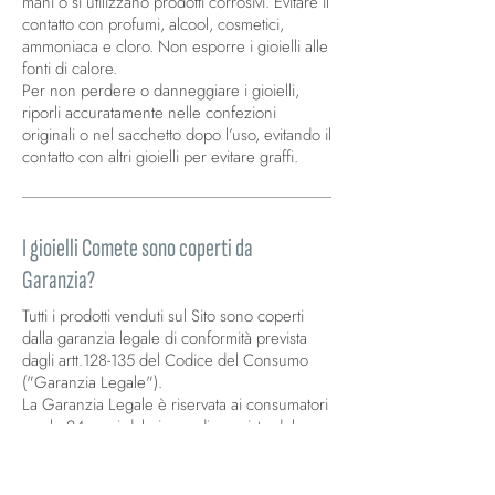
mani o si utilizzano prodotti corrosivi. Evitare il
contatto con profumi, alcool, cosmetici,
ammoniaca e cloro. Non esporre i gioielli alle
fonti di calore.
Per non perdere o danneggiare i gioielli,
riporli accuratamente nelle confezioni
originali o nel sacchetto dopo l’uso, evitando il
contatto con altri gioielli per evitare graffi.
I gioielli Comete sono coperti da
Garanzia?
Tutti i prodotti venduti sul Sito sono coperti
dalla garanzia legale di conformità prevista
dagli artt.128-135 del Codice del Consumo
("Garanzia Legale").
La Garanzia Legale è riservata ai consumatori
e vale 24 mesi dal giorno di acquisto del
gioiello. La Muraro Lorenzo S.p.A concede a
titolo gratuito al cliente finale privato (acquisti
b2c non b2b) un'estensione di un ulteriore