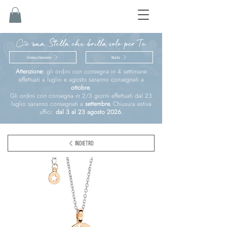
C'è una Stella che brilla solo per Te
Cresima e Comunione
Nascita
Attenzione:
gli ordini con consegna in 4 settimane
effettuati a luglio e agosto saranno consegnati a
ottobre
.
Gli ordini con consegna in 2/3 giorni effettuati dal 23
luglio saranno consegnati a
settembre.
Chiusura estiva
uffici:
dal 3 al 23 agosto 2026.
INDIETRO