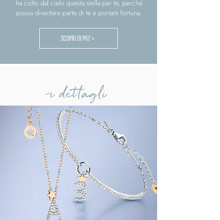
ha colto dal cielo questa stella per te, perché
possa diventare parte di te e portarti fortuna.
SCOPRI DI PIU' >
i dettagli