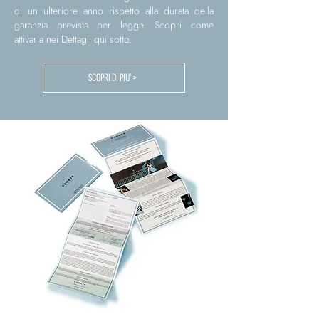
di un ulteriore anno rispetto alla durata della
garanzia prevista per legge. Scopri come
attivarla nei Dettagli qui sotto.
SCOPRI DI PIU' >