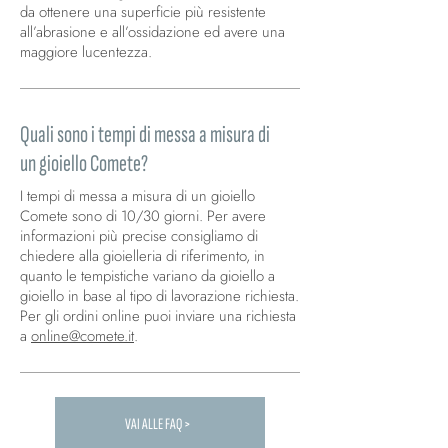
da ottenere una superficie più resistente
all’abrasione e all’ossidazione ed avere una
maggiore lucentezza.
Quali sono i tempi di messa a misura di
un gioiello Comete?
I tempi di messa a misura di un gioiello
Comete sono di 10/30 giorni. Per avere
informazioni più precise consigliamo di
chiedere alla gioielleria di riferimento, in
quanto le tempistiche variano da gioiello a
gioiello in base al tipo di lavorazione richiesta.
Per gli ordini online puoi inviare una richiesta
a
online@comete.it
.
VAI ALLE FAQ >
Carica altre FAQ...