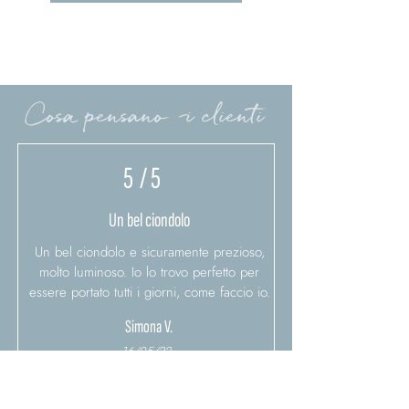
Cosa pensano i clienti
5
/ 5
Un bel ciondolo
Un bel ciondolo e sicuramente prezioso,
molto luminoso. Io lo trovo perfetto per
essere portato tutti i giorni, come faccio io.
Simona V.
16/05/22