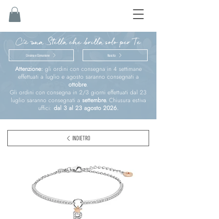
C'è una Stella che brilla solo per Te
Cresima e Comunione
Nascita
Attenzione:
gli ordini con consegna in 4 settimane
effettuati a luglio e agosto saranno consegnati a
ottobre
.
Gli ordini con consegna in 2/3 giorni effettuati dal 23
luglio saranno consegnati a
settembre.
Chiusura estiva
uffici:
dal 3 al 23 agosto 2026.
INDIETRO