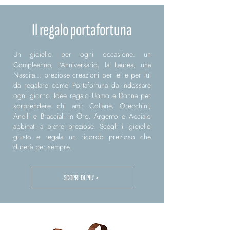
Il regalo portafortuna
Un gioiello per ogni occasione: un
Compleanno, l'Anniversario, la Laurea, una
Nascita... preziose creazioni per lei e per lui
da regalare come Portafortuna da indossare
ogni giorno. Idee regalo Uomo e Donna per
sorprendere chi ami: Collane, Orecchini,
Anelli e Bracciali in Oro, Argento e Acciaio
abbinati a pietre preziose. Scegli il gioiello
giusto e regala un ricordo prezioso che
durerà per sempre.
SCOPRI DI PIU' >