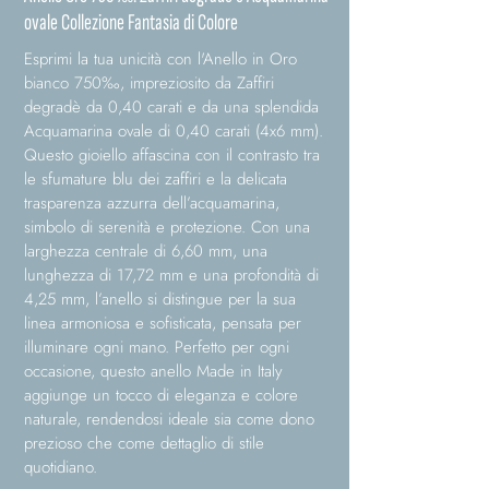
ovale Collezione Fantasia di Colore
Esprimi la tua unicità con l'Anello in Oro
bianco 750‰, impreziosito da Zaffiri
degradè da 0,40 carati e da una splendida
Acquamarina ovale di 0,40 carati (4x6 mm).
Questo gioiello affascina con il contrasto tra
le sfumature blu dei zaffiri e la delicata
trasparenza azzurra dell’acquamarina,
simbolo di serenità e protezione. Con una
larghezza centrale di 6,60 mm, una
lunghezza di 17,72 mm e una profondità di
4,25 mm, l’anello si distingue per la sua
linea armoniosa e sofisticata, pensata per
illuminare ogni mano. Perfetto per ogni
occasione, questo anello Made in Italy
aggiunge un tocco di eleganza e colore
naturale, rendendosi ideale sia come dono
prezioso che come dettaglio di stile
quotidiano.