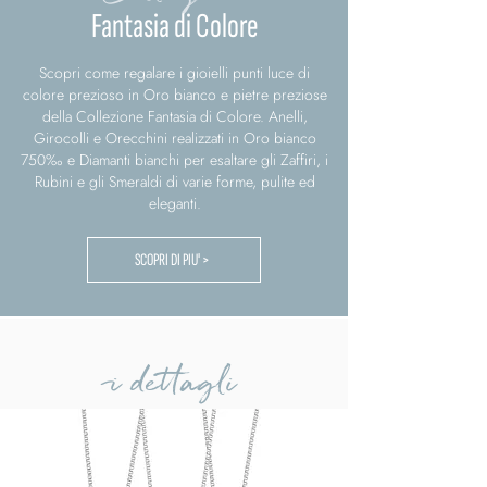
Fantasia di Colore
Scopri come regalare i gioielli punti luce di
colore prezioso in Oro bianco e pietre preziose
della Collezione Fantasia di Colore. Anelli,
Girocolli e Orecchini realizzati in Oro bianco
750‰ e Diamanti bianchi per esaltare gli Zaffiri, i
Rubini e gli Smeraldi di varie forme, pulite ed
eleganti.
SCOPRI DI PIU' >
i dettagli