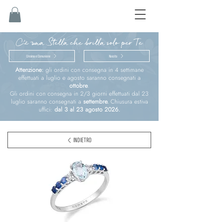
C'è una Stella che brilla solo per Te
Cresima e Comunione
Nascita
Attenzione:
gli ordini con consegna in 4 settimane
effettuati a luglio e agosto saranno consegnati a
ottobre
.
Gli ordini con consegna in 2/3 giorni effettuati dal 23
luglio saranno consegnati a
settembre.
Chiusura estiva
uffici:
dal 3 al 23 agosto 2026.
INDIETRO