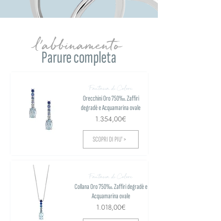
l'abbinamento
Parure completa
Fantasia di Colore
Orecchini Oro 750‰. Zaffiri
degradè e Acquamarina ovale
1.354,00€
SCOPRI DI PIU' >
Fantasia di Colore
Collana Oro 750‰. Zaffiri degradè e
Acquamarina ovale
1.018,00€