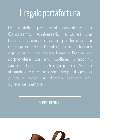
Il regalo portafortuna
Un gioiello per ogni occasione: un
Compleanno, l'Anniversario, la Laurea, una
Nascita... preziose creazioni per lei e per lui
da regalare come Portafortuna da indossare
ogni giorno. Idee regalo Uomo e Donna per
sorprendere chi ami: Collane, Orecchini,
Anelli e Bracciali in Oro, Argento e Acciaio
abbinati a pietre preziose. Scegli il gioiello
giusto e regala un ricordo prezioso che
durerà per sempre.
SCOPRI DI PIU' >