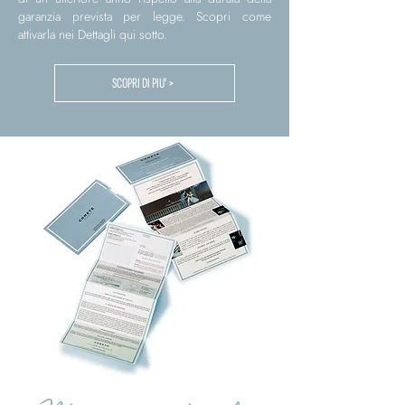
garanzia prevista per legge. Scopri come
attivarla nei Dettagli qui sotto.
SCOPRI DI PIU' >