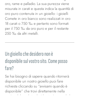
oro, rame e palladio. La sua purezza viene
misurata in carati e questa indica la quantità di
oro puro contenuta in un gioiello: i gioielli
Comete in oro bianco sono realizzati in oro
18 carati o 750 ‰ e pertanto sono formati
per il 750 ‰ da oro puro e per il restante
250 ‰ da altri metalli.
Un gioiello che desidero non è
disponibile sul vostro sito. Come posso
fare?
Se hai bisogno di sapere quando ritornerà
disponibile un nostro gioiello puoi fare
richiesta cliccando su “avvisami quando è
disponibile” che trovi direttamente nella
pagina del prodotto desiderato. Inserendo la
tua mail verrai contattato immediatamente non
appena il prodotto ritornerà disponibile.