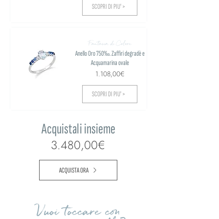
SCOPRI DI PIU' >
Fantasia di Colore
Anello Oro 750‰. Zaffiri degradè e
Acquamarina ovale
1.108,00€
SCOPRI DI PIU' >
Acquistali insieme
3.480,00€
ACQUISTA ORA
Vuoi toccare con