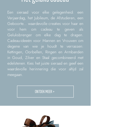
Een sieraad voor elke gelegenheid: een
Verjaardag, het Jubileum, de Afstuderen, een
Geboorte... waardevolle creaties voor haar en
voor hem om cadeau te geven als
Geluksbrenger om elke dag te dragen.
Cadeau-ideeën voor Mannen en Vrouwen om
degene van wie je houdt te verrassen:
Kettingen, Oorbellen, Ringen en Armbanden
in Goud, Zilver en Staal gecombineerd met
edelstenen. Kies het juiste sieraad en geef een
waardevolle herinnering die voor altijd zal
meegaan.
ONTDEK MEER >