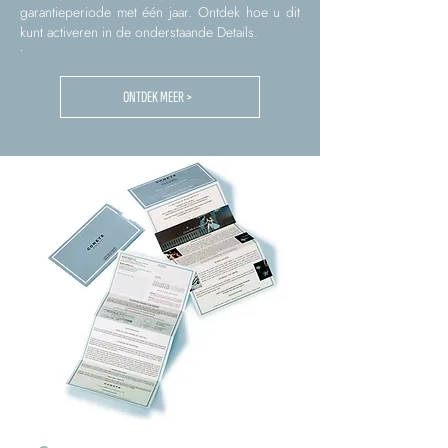
garantieperiode met één jaar. Ontdek hoe u dit
kunt activeren in de onderstaande Details.
.
ONTDEK MEER >