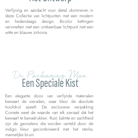
Verfijning en aandacht voor detail domineren in
deze Collectie van lichtpunten met een modern
en hedendaags design. Bicolor kettingen
versmelten met een omkeerbaar lichtpunt met een
witte en blauwe zirkonia.
De Packaging Man
Een Speciale Kist
Een elegante doos van verfijnde materialen
bewaart de sieraden, waar kleur de absolute
hoofdrol speelt. De exclusieve verpakking
Comete weet de waarde van elk sieraad dat het
bewaart te benadrukken. Rust, kalmte en zachtheid
zijn de gevoelens die worden verteld door de
indigo kleur gecombineerd met het sterke,
mannelijke bruin.