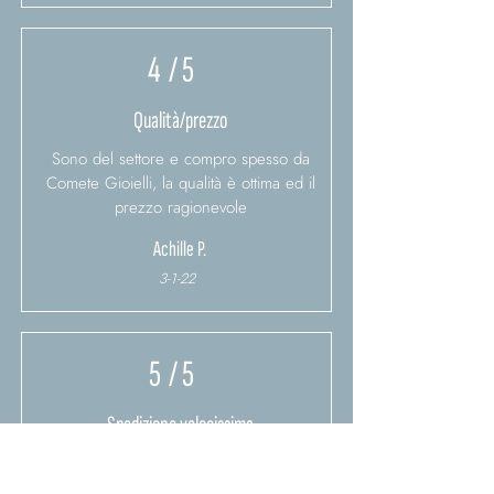
4
/ 5
Qualità/prezzo
Sono del settore e compro spesso da
Comete Gioielli, la qualità è ottima ed il
prezzo ragionevole
Achille P.
3-1-22
5
/ 5
Spedizione velocissima
Il prodotto arriva in pochissimo tempo
dall'ordine, super soddisfatto!