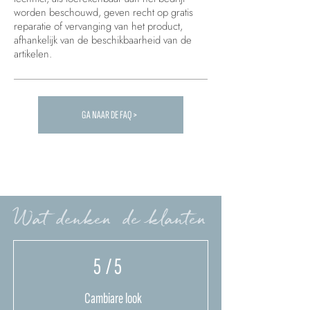
worden beschouwd, geven recht op gratis
reparatie of vervanging van het product,
afhankelijk van de beschikbaarheid van de
artikelen.
GA NAAR DE FAQ >
Carica altre FAQ...
Wat denken de klanten
5
/ 5
Cambiare look