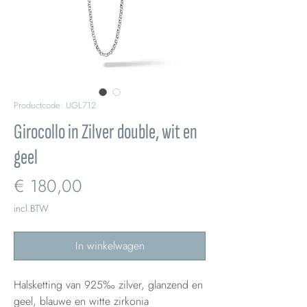
Productcode: UGL712
Girocollo in Zilver double, wit en
geel
Prijs
€ 180,00
incl.BTW
In winkelwagen
Halsketting van 925‰ zilver, glanzend en
geel, blauwe en witte zirkonia