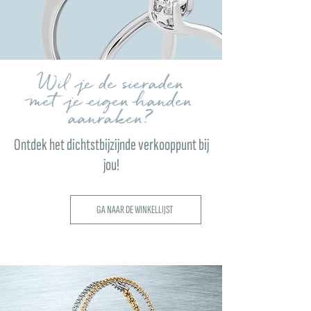
Wil je de sieraden
met je eigen handen
aanraken?
Ontdek het dichtstbijzijnde verkooppunt bij
jou!
GA NAAR DE WINKELLIJST