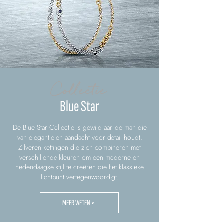
Collectie
Blue Star
De Blue Star Collectie is gewijd aan de man die
van elegantie en aandacht voor detail houdt.
Zilveren kettingen die zich combineren met
verschillende kleuren om een moderne en
hedendaagse stijl te creëren die het klassieke
lichtpunt vertegenwoordigt.
MEER WETEN >