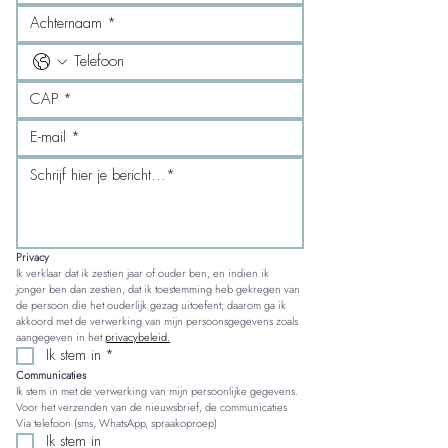
Privacy
Ik verklaar dat ik zestien jaar of ouder ben, en indien ik 
jonger ben dan zestien, dat ik toestemming heb gekregen van 
de persoon die het ouderlijk gezag uitoefent; daarom ga ik 
akkoord met de verwerking van mijn persoonsgegevens zoals 
aangegeven in het 
privacybeleid.
Ik stem in
*
Communicaties
Ik stem in met de verwerking van mijn persoonlijke gegevens. 
Voor het verzenden van de nieuwsbrief, de communicaties 
Via telefoon (sms, WhatsApp, spraakoproep)
Ik stem in