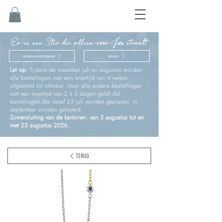
Er is een Ster die alleen voor Jou straalt
Vormsel en eerste communie
Geboorte
Let op:
Tijdens de maanden juli en augustus worden
alle bestellingen met een levertijd van 4 weken
uitgesteld tot oktober. Voor alle andere bestellingen
met een levertijd van 2 à 3 dagen geldt dat
bestellingen die vanaf 23 juli worden geplaatst, in
september worden geleverd.
Zomersluiting van de kantoren: van 3 augustus tot en
met 23 augustus 2026.
TERUG