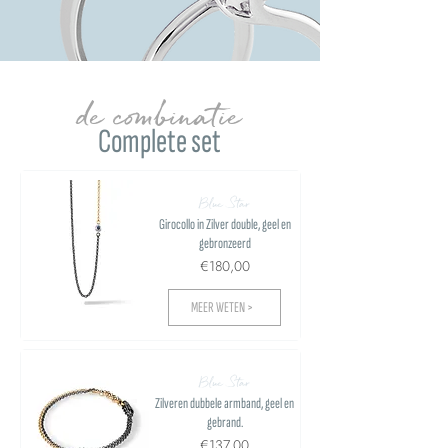
de combinatie
Complete set
Blue Star
Girocollo in Zilver double, geel en
gebronzeerd
€180,00
MEER WETEN >
Blue Star
Zilveren dubbele armband, geel en
gebrand.
€137,00