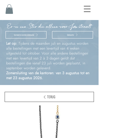
Er is een Ster die alleen voor Jou straalt
Vormsel en eerste communie
Geboorte
Let op:
Tijdens de maanden juli en augustus worden
alle bestellingen met een levertijd van 4 weken
uitgesteld tot oktober. Voor alle andere bestellingen
met een levertijd van 2 à 3 dagen geldt dat
bestellingen die vanaf 23 juli worden geplaatst, in
september worden geleverd.
Zomersluiting van de kantoren: van 3 augustus tot en
met 23 augustus 2026.
TERUG