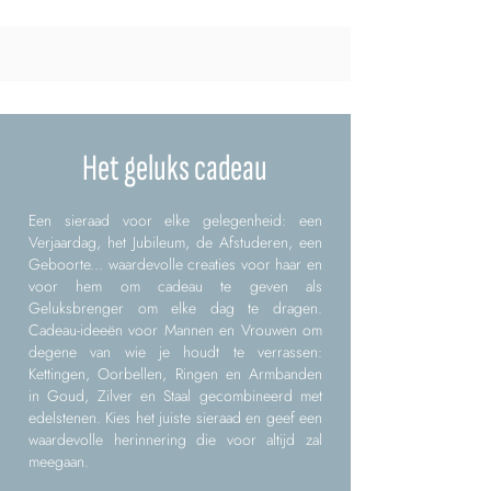
Het geluks cadeau
Een sieraad voor elke gelegenheid: een
Verjaardag, het Jubileum, de Afstuderen, een
Geboorte... waardevolle creaties voor haar en
voor hem om cadeau te geven als
Geluksbrenger om elke dag te dragen.
Cadeau-ideeën voor Mannen en Vrouwen om
degene van wie je houdt te verrassen:
Kettingen, Oorbellen, Ringen en Armbanden
in Goud, Zilver en Staal gecombineerd met
edelstenen. Kies het juiste sieraad en geef een
waardevolle herinnering die voor altijd zal
meegaan.