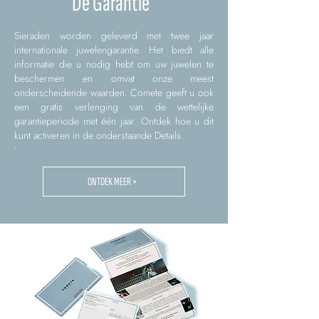
De Garantie
Sieraden worden geleverd met twee jaar
internationale juwelengarantie. Het biedt alle
informatie die u nodig hebt om uw juwelen te
beschermen en omvat onze meest
onderscheidende waarden. Comete geeft u ook
een gratis verlenging van de wettelijke
garantieperiode met één jaar. Ontdek hoe u dit
kunt activeren in de onderstaande Details.
.
ONTDEK MEER >