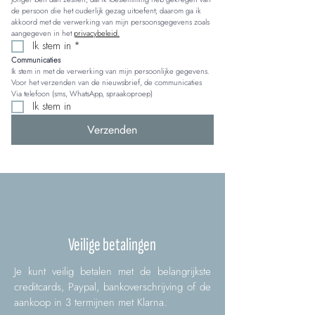
de persoon die het ouderlijk gezag uitoefent; daarom ga ik 
akkoord met de verwerking van mijn persoonsgegevens zoals 
aangegeven in het 
privacybeleid.
Ik stem in
*
Communicaties
Ik stem in met de verwerking van mijn persoonlijke gegevens. 
Voor het verzenden van de nieuwsbrief, de communicaties 
Via telefoon (sms, WhatsApp, spraakoproep)
Ik stem in
Verzenden
Veilige betalingen
Je kunt veilig betalen met de belangrijkste
creditcards, Paypal, bankoverschrijving of de
aankoop in 3 termijnen met Klarna.