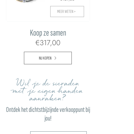
MEER WETEN >
Koop ze samen
€317,00
NU KOPEN
Wil je de sieraden
met je eigen handen
aanraken?
Ontdek het dichtstbijzijnde verkooppunt bij
jou!