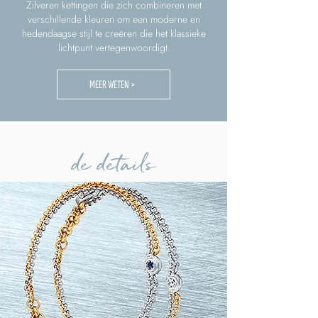
Zilveren kettingen die zich combineren met
verschillende kleuren om een moderne en
hedendaagse stijl te creëren die het klassieke
lichtpunt vertegenwoordigt.
MEER WETEN >
de details