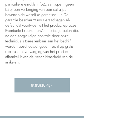
particuliere eindklant (b2c aankopen, geen
b2b) een verlenging van een extra jaar
bovenop de wettelijke garantieduur. De
garantie beschermt uw sieraad tegen elk
defect dat voortvloeit uit het productieproces.
Eventuele breuken en/of fabricagefouten die,
na een zorgvuldige controle door onze
technici, als toerekenbaar aan het bedrijf
worden beschouwd, geven recht op gratis
reparatie of vervanging van het product,
afhankelijk van de beschikbaarheid van de
artikelen.
GA NAAR DE FAQ >
Carica altre FAQ...