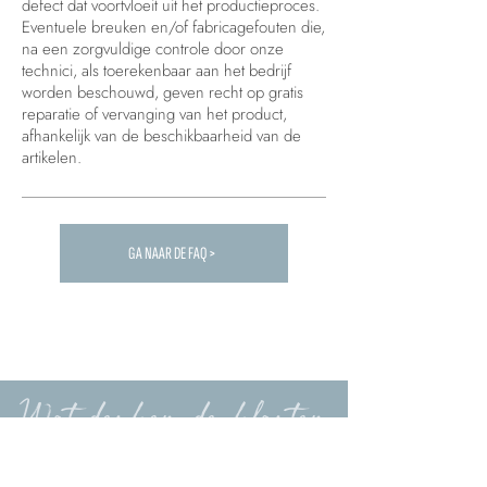
defect dat voortvloeit uit het productieproces.
Eventuele breuken en/of fabricagefouten die,
na een zorgvuldige controle door onze
technici, als toerekenbaar aan het bedrijf
worden beschouwd, geven recht op gratis
reparatie of vervanging van het product,
afhankelijk van de beschikbaarheid van de
artikelen.
GA NAAR DE FAQ >
Carica altre FAQ...
Wat denken de klanten