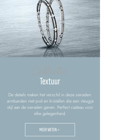
Collectie
Textuur
De details maken het verschil in deze sieraden:
armbanden met pvd en kristallen die een vleugje
stijl aan de sieraden geven. Perfect cadeau voor
elke gelegenheid.
MEER WETEN >