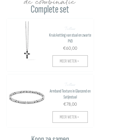
de combinatie
Complete set
Textuur
Kruis ketting van staal en zwarte
PVD
€60,00
MEER WETEN >
Textuur
Armband Texture in Glanzend en
Satijnstaal
€78,00
MEER WETEN >
Koop ze samen