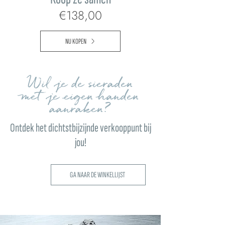
€138,00
NU KOPEN
Wil je de sieraden
met je eigen handen
aanraken?
Ontdek het dichtstbijzijnde verkooppunt bij
jou!
GA NAAR DE WINKELLIJST