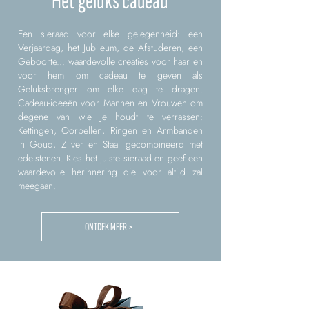
Het geluks cadeau
Een sieraad voor elke gelegenheid: een
Verjaardag, het Jubileum, de Afstuderen, een
Geboorte... waardevolle creaties voor haar en
voor hem om cadeau te geven als
Geluksbrenger om elke dag te dragen.
Cadeau-ideeën voor Mannen en Vrouwen om
degene van wie je houdt te verrassen:
Kettingen, Oorbellen, Ringen en Armbanden
in Goud, Zilver en Staal gecombineerd met
edelstenen. Kies het juiste sieraad en geef een
waardevolle herinnering die voor altijd zal
meegaan.
ONTDEK MEER >