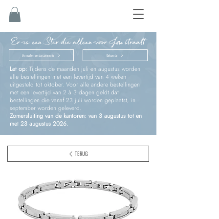
Er is een Ster die alleen voor Jou straalt
Vormsel en eerste communie
Geboorte
Let op:
Tijdens de maanden juli en augustus worden
alle bestellingen met een levertijd van 4 weken
uitgesteld tot oktober. Voor alle andere bestellingen
met een levertijd van 2 à 3 dagen geldt dat
bestellingen die vanaf 23 juli worden geplaatst, in
september worden geleverd.
Zomersluiting van de kantoren: van 3 augustus tot en
met 23 augustus 2026.
TERUG