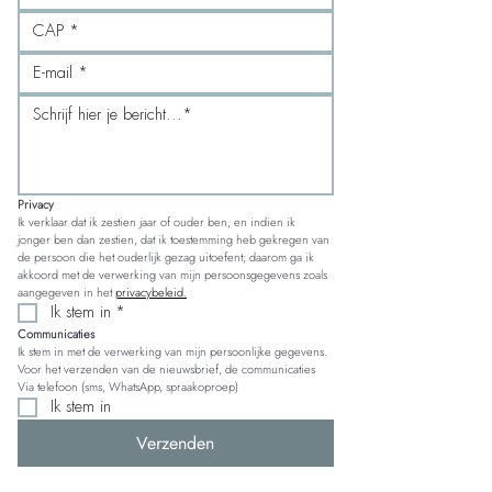
Privacy
Ik verklaar dat ik zestien jaar of ouder ben, en indien ik 
jonger ben dan zestien, dat ik toestemming heb gekregen van 
de persoon die het ouderlijk gezag uitoefent; daarom ga ik 
akkoord met de verwerking van mijn persoonsgegevens zoals 
aangegeven in het 
privacybeleid.
Ik stem in
*
Communicaties
Ik stem in met de verwerking van mijn persoonlijke gegevens. 
Voor het verzenden van de nieuwsbrief, de communicaties 
Via telefoon (sms, WhatsApp, spraakoproep)
Ik stem in
Verzenden