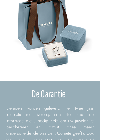
De Garantie
Sieraden worden geleverd met twee jaar
internationale juwelengarantie. Het biedt alle
informatie die u nodig hebt om uw juwelen te
beschermen en omvat onze meest
onderscheidende waarden. Comete geeft u ook
een gratis verlenging van de wettelijke