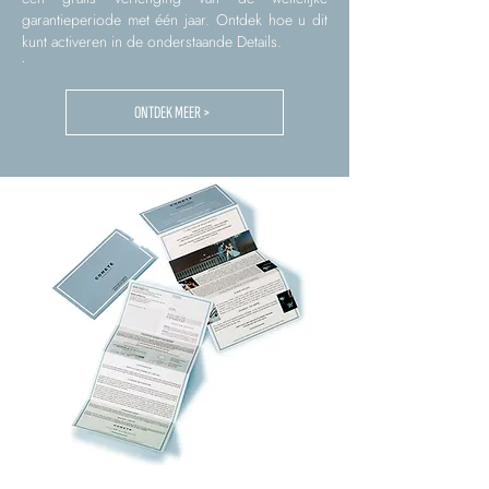
garantieperiode met één jaar. Ontdek hoe u dit
kunt activeren in de onderstaande Details.
.
ONTDEK MEER >