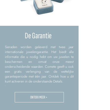
De Garantie
Sieraden worden geleverd met twee jaar
internationale juwelengarantie. Het biedt alle
informatie die u nodig hebt om uw juwelen te
beschermen en omvat onze meest
onderscheidende waarden. Comete geeft u ook
een gratis verlenging van de wettelijke
garantieperiode met één jaar. Ontdek hoe u dit
kunt activeren in de onderstaande Details.
.
ONTDEK MEER >