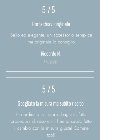
5
/ 5
Portachiavi originale
Bello ed elegante, un accessorio semplice
ma originale lo consiglio
Riccardo M.
11-12-20
5
/ 5
Sbagliato la misura ma subito risolto!
Ho ordinato la misura sbagliata, fatto
procedura di reso e mi hanno subito fatto
il cambio con la misura giusta! Comete
top!!