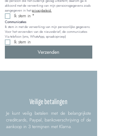
de persoon die het ouderlijk gezag uitoefent; daarom ga ik 
akkoord met de verwerking van mijn persoonsgegevens zoals 
aangegeven in het 
privacybeleid.
Ik stem in
*
Communicaties
Ik stem in met de verwerking van mijn persoonlijke gegevens. 
Voor het verzenden van de nieuwsbrief, de communicaties 
Via telefoon (sms, WhatsApp, spraakoproep)
Ik stem in
Verzenden
Veilige betalingen
Je kunt veilig betalen met de belangrijkste
creditcards, Paypal, bankoverschrijving of de
aankoop in 3 termijnen met Klarna.