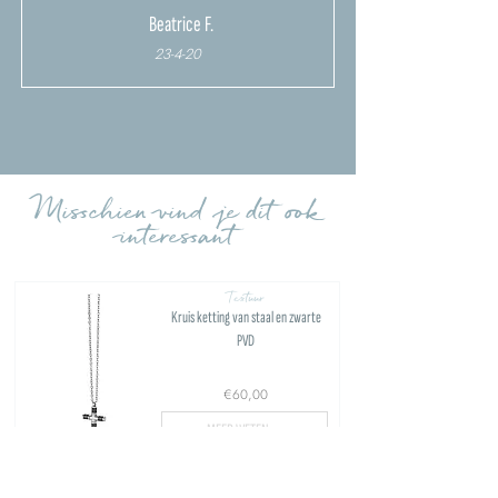
Beatrice F.
23-4-20
Meer beoordelingen uploaden
Misschien vind je dit ook
interessant
Textuur
Kruis ketting van staal en zwarte
PVD
€60,00
MEER WETEN >