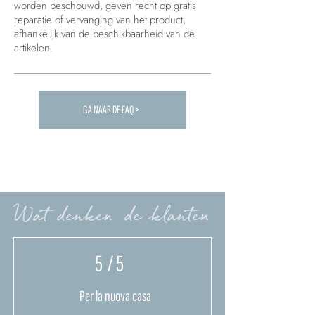
worden beschouwd, geven recht op gratis
reparatie of vervanging van het product,
afhankelijk van de beschikbaarheid van de
artikelen.
GA NAAR DE FAQ >
Carica altre FAQ...
Wat denken de klanten
5
/ 5
Per la nuova casa