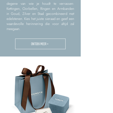
degene van wie je houdt te verrassen:
Kettingen, Oorbellen, Ringen en Armbanden
in Goud, Zilver en Staal gecombineerd met
edelstenen. Kies het juiste sieraad en geef een
waardevolle herinnering die voor altijd zal
meegaan.
ONTDEK MEER >