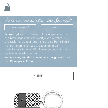
Er is een Ster die alleen voor Jou straalt
Vormsel en eerste communie
Geboorte
Let op:
Tijdens de maanden juli en augustus worden
alle bestellingen met een levertijd van 4 weken
uitgesteld tot oktober. Voor alle andere bestellingen
met een levertijd van 2 à 3 dagen geldt dat
bestellingen die vanaf 23 juli worden geplaatst, in
september worden geleverd.
Zomersluiting van de kantoren: van 3 augustus tot en
met 23 augustus 2026.
TERUG