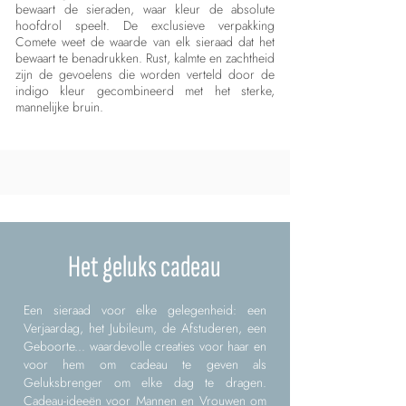
bewaart de sieraden, waar kleur de absolute
hoofdrol speelt. De exclusieve verpakking
Comete weet de waarde van elk sieraad dat het
bewaart te benadrukken. Rust, kalmte en zachtheid
zijn de gevoelens die worden verteld door de
indigo kleur gecombineerd met het sterke,
mannelijke bruin.
Het geluks cadeau
Een sieraad voor elke gelegenheid: een
Verjaardag, het Jubileum, de Afstuderen, een
Geboorte... waardevolle creaties voor haar en
voor hem om cadeau te geven als
Geluksbrenger om elke dag te dragen.
Cadeau-ideeën voor Mannen en Vrouwen om