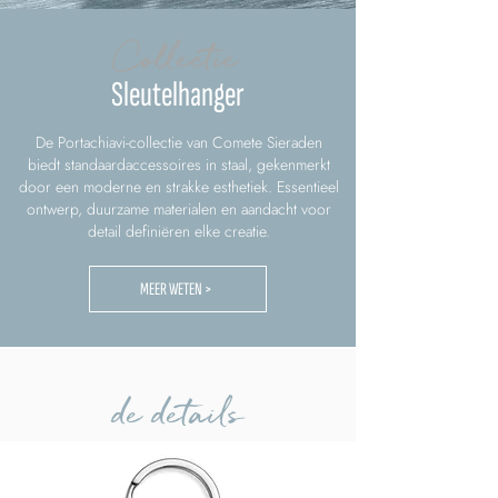
Collectie
Sleutelhanger
De Portachiavi-collectie van Comete Sieraden
biedt standaardaccessoires in staal, gekenmerkt
door een moderne en strakke esthetiek. Essentieel
ontwerp, duurzame materialen en aandacht voor
detail definiëren elke creatie.
MEER WETEN >
de details