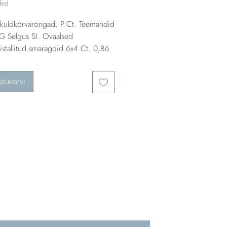
ded
uldkõrvarõngad. P.Ct. Teemandid
 G Selgus SI. Ovaalsed
stallitud smaragdid 6x4 Ct. 0,86
stukorvi