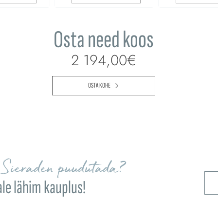
Osta need koos
2 194,00€
OSTA KOHE
Sieraden puudutada?
ale lähim kauplus!