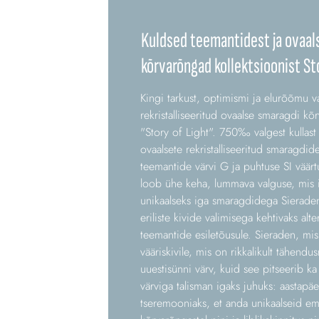
Kuldsed teemantidest ja ovaal
kõrvarõngad kollektsioonist St
Kingi tarkust, optimismi ja elurõõmu v
rekristalliseeritud ovaalse smaragdi kõ
"Story of Light". 750‰ valgest kullas
ovaalsete rekristalliseeritud smaragdid
teemantide värvi G ja puhtuse SI väärt
loob ühe keha, lummava valguse, mis
unikaalseks iga smaragdidega Sierade
eriliste kivide valimisega kehtivaks alter
teemantide esiletõusule. Sieraden, mis
vääriskivile, mis on rikkalikult tähendu
uuestisünni värv, kuid see pitseerib ka 
värviga talisman igaks juhuks: aastapä
tseremooniaks, et anda unikaalseid 