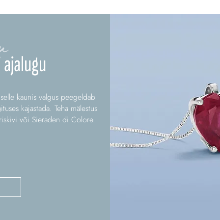
u
 ajalugu
 selle kaunis valgus peegeldab
ituses kajastada. Teha mälestus
riskivi või Sieraden di Colore.