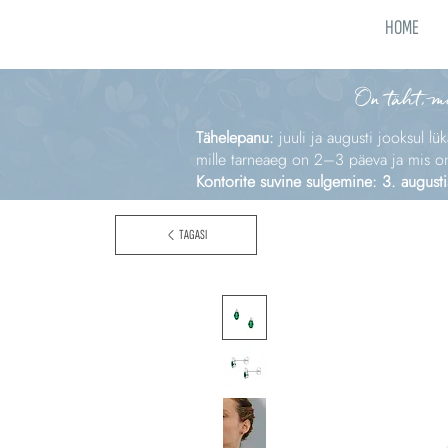
HOME
On täht, m
Tähelepanu:
juuli ja augusti jooksul lü
mille tarneaeg on 2–3 päeva ja mis on e
Kontorite suvine sulgemine: 3. augusti
TAGASI