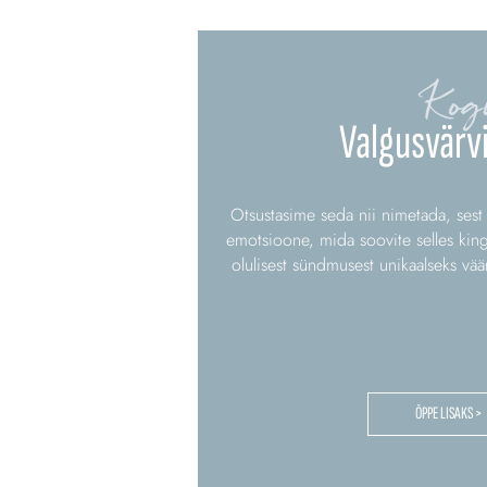
Kog
Valgusvärvi
Otsustasime seda nii nimetada, sest
emotsioone, mida soovite selles king
olulisest sündmusest unikaalseks vää
ÕPPE LISAKS >