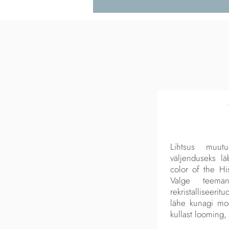
Lihtsus muutu
väljenduseks lä
color of the His
Valge teeman
rekristalliseeri
lähe kunagi moes
kullast looming,