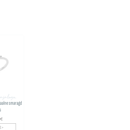
 ajalugu
vaalne smaragd
s
0€
S >