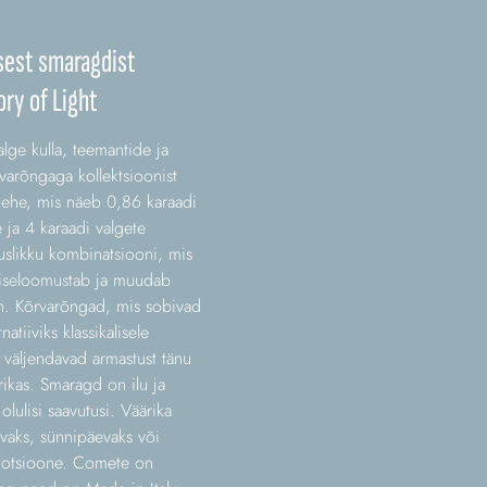
sest smaragdist
ory of Light
alge kulla, teemantide ja
rvarõngaga kollektsioonist
t ehe, mis näeb 0,86 karaadi
e ja 4 karaadi valgete
uslikku kombinatsiooni, mis
 iseloomustab ja muudab
n. Kõrvarõngad, mis sobivad
natiiviks klassikalisele
 väljendavad armastust tänu
srikas. Smaragd on ilu ja
olulisi saavutusi. Väärika
evaks, sünnipäevaks või
emotsioone. Comete on