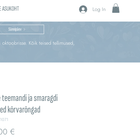
E ASUKOHT
Log In
Sünnipäev
i oktoobrisse. Kõik teised tellimused,
 teemandi ja smaragdi
sed kõrvarõngad
1071
Price
00 €