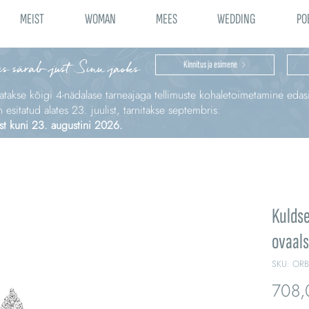
MEIST
WOMAN
MEES
WEDDING
PO
is särab just Sinu jaoks
Kinnitus ja esimene
katakse kõigi 4‑nädalase tarneajaga tellimuste kohaletoimetamine edas
sitatud alates 23. juulist, tarnitakse septembris.
st kuni 23. augustini 2026.
Kuldse
ovaal
SKU: ORB
708,