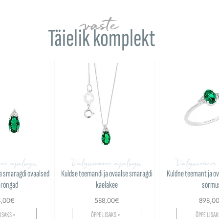
vaste
Täielik komplekt
rvi ajalugu
Valgusvärvi ajalugu
Valgusvärvi
a smaragdi ovaalsed
Kuldse teemandi ja ovaalse smaragdi
Kuldne teemant ja o
arõngad
kaelakee
sõrmu
8,00€
588,00€
898,0
ISAKS >
ÕPPE LISAKS >
ÕPPE LISAK