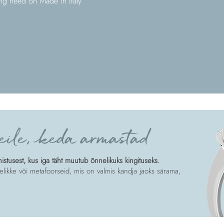
ning need on Made in Italy
eile, keda armastad
tusest, kus iga täht muutub õnnelikuks kingituseks.
likke või metafoorseid, mis on valmis kandja jaoks särama,