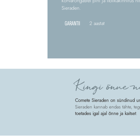
kõrvarõngastel pini ja liblikakinnitus 
Sieraden.
GARANTII
2 aastat
Kingi õnne n
Comete Sieraden on sündinud unis
Sieraden kannab endas tähte, tege
toetades igal ajal õnne ja kaitset
.