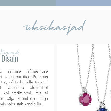
üksikasjad
Kogumik
Disain
b äärmise rafineerituse
bi valguspunktide Precious
tory of Light kollektsiooni.
t valgustab elegantset
tud kivi traditsiooni, mis ei
t välja. Peenikese stiiliga
 mis valgustab kandja ilu.