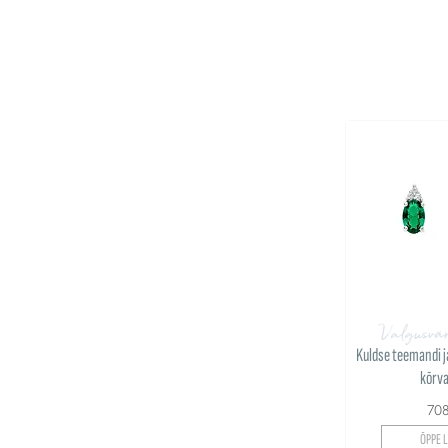
Valgusvä
Kuldse teemandi j
kõrv
70
ÕPPE L