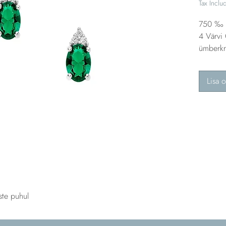
Tax Inclu
750 ‰ k
4 Värvi
ümberkri
Lisa o
ste puhul