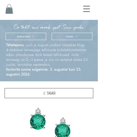
On täht, mis särab just Sinu jaoks
Kinnitus ja esimene
Sünnipäev
Tähelepanu:
juuli ja augusti jooksul lükatakse kõigi
4‑nädalase tarneajaga tellimuste kohaletoimetamine
edasi oktoobrisse. Kõik teised tellimused, mille
tarneaeg on 2–3 päeva ja mis on esitatud alates 23.
juulist, tarnitakse septembris.
Kontorite suvine sulgemine: 3. augustist kuni 23.
augustini 2026.
TAGASI