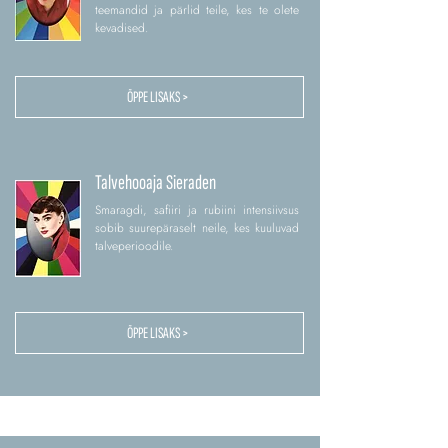
teemandid ja pärlid teile, kes te olete
kevadised.
ÕPPE LISAKS >
Talvehooaja Sieraden
Smaragdi, safiiri ja rubiini intensiivsus
sobib suurepäraselt neile, kes kuuluvad
talveperioodile.
ÕPPE LISAKS >