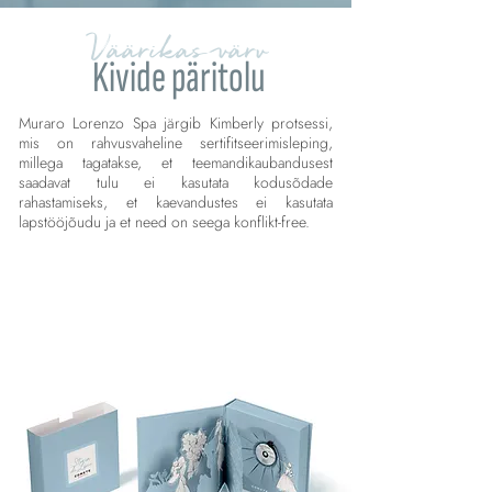
Väärikas värv
Kivide päritolu
Muraro Lorenzo Spa järgib Kimberly protsessi,
mis on rahvusvaheline sertifitseerimisleping,
millega tagatakse, et teemandikaubandusest
saadavat tulu ei kasutata kodusõdade
rahastamiseks, et kaevandustes ei kasutata
lapstööjõudu ja et need on seega konflikt-free.