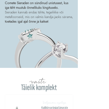
Comete Sieraden on sündinud unistusest, kus
iga täht muutub õnnelikuks kingituseks.
Sieraden kannab endas tähte, tegelikke või
metafoorseid, mis on valmis kandja jaoks särama,
toetades igal ajal õnne ja kaitset
.
vaste
Täielik komplekt
Valgusvärvi ajalugu
Kuldkõrvarõngad ümarate