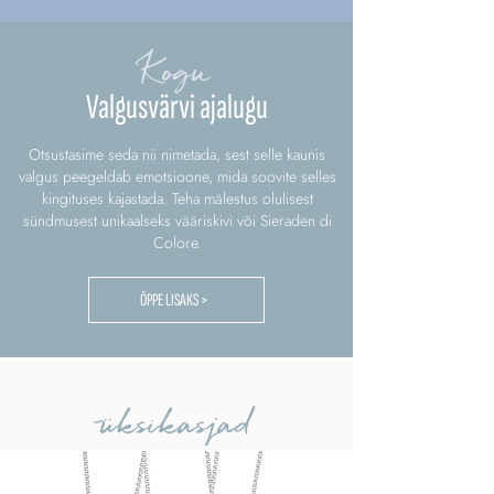
Kogu
Valgusvärvi ajalugu
Otsustasime seda nii nimetada, sest selle kaunis
valgus peegeldab emotsioone, mida soovite selles
kingituses kajastada. Teha mälestus olulisest
sündmusest unikaalseks vääriskivi või Sieraden di
Colore.
ÕPPE LISAKS >
üksikasjad