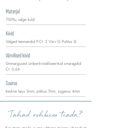
Materjal
750‰ valge kuld
Kivid
Valged teemandid P.Ct. 2 Värv G Puhtus SI
Värvilised kivid
Ümmargused ümberkristalliseeritud smaragdid
Ct. 0,64
Suurus
keskne laius 5mm, pikkus 7mm, sügavus 4mm
Tahad rohkem teada?