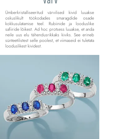
Ümberkristalliseeritud värvilised kivid luuakse
oskuslikult töökodades smaragdide osade
kokkusulatamise teel. Rubiinide ja looduslike
safiiride lõikest. Ad hoc protsess luuakse, et anda
neile uus elu tähendusrikkaks kiviks. See erineb
sünteetilistest selle poolest, et viimaseid ei tuletata
looduslikest kividest.