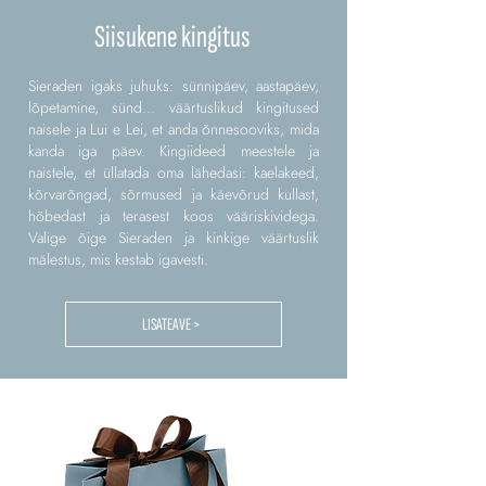
Siisukene kingitus
Sieraden igaks juhuks: sünnipäev, aastapäev,
lõpetamine, sünd... väärtuslikud kingitused
naisele ja Lui e Lei, et anda õnnesooviks, mida
kanda iga päev. Kingiideed meestele ja
naistele, et üllatada oma lähedasi: kaelakeed,
kõrvarõngad, sõrmused ja käevõrud kullast,
hõbedast ja terasest koos vääriskividega.
Valige õige Sieraden ja kinkige väärtuslik
mälestus, mis kestab igavesti.
LISATEAVE >