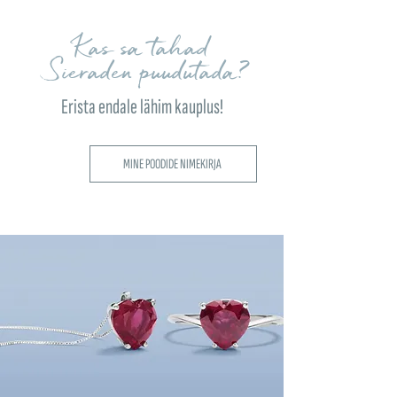
Kas sa tahad
Sieraden puudutada?
Erista endale lähim kauplus!
MINE POODIDE NIMEKIRJA