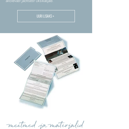
allolevast jaotisest Üksikasjad.
UURI LISAKS >
meetmed ja materjalid