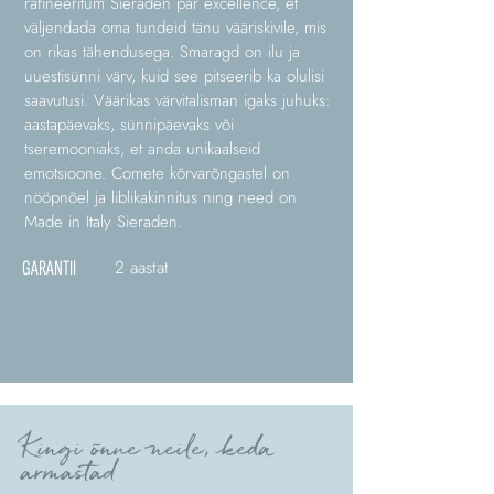
rafineeritum Sieraden par excellence, et
väljendada oma tundeid tänu vääriskivile, mis
on rikas tähendusega. Smaragd on ilu ja
uuestisünni värv, kuid see pitseerib ka olulisi
saavutusi. Väärikas värvitalisman igaks juhuks:
aastapäevaks, sünnipäevaks või
tseremooniaks, et anda unikaalseid
emotsioone. Comete kõrvarõngastel on
nööpnõel ja liblikakinnitus ning need on
Made in Italy Sieraden.
2 aastat
GARANTII
Kingi õnne neile, keda
armastad