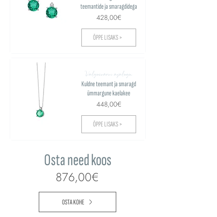
teemantide ja smaragdidega
428,00€
ÕPPE LISAKS >
Valgusvärvi ajalugu
Kuldne teemant ja smaragd
ümmargune kaelakee
448,00€
ÕPPE LISAKS >
Osta need koos
876,00€
OSTA KOHE