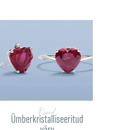
Kivid
Ümberkristalliseeritud
värv