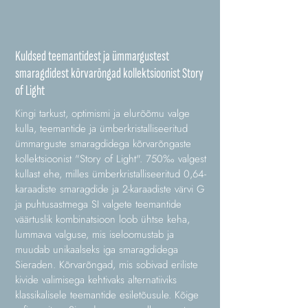
Kuldsed teemantidest ja ümmargustest
smaragdidest kõrvarõngad kollektsioonist Story
of Light
Kingi tarkust, optimismi ja elurõõmu valge
kulla, teemantide ja ümberkristalliseeritud
ümmarguste smaragdidega kõrvarõngaste
kollektsioonist "Story of Light". 750‰ valgest
kullast ehe, milles ümberkristalliseeritud 0,64-
karaadiste smaragdide ja 2-karaadiste värvi G
ja puhtusastmega SI valgete teemantide
väärtuslik kombinatsioon loob ühtse keha,
lummava valguse, mis iseloomustab ja
muudab unikaalseks iga smaragdidega
Sieraden. Kõrvarõngad, mis sobivad eriliste
kivide valimisega kehtivaks alternatiiviks
klassikalisele teemantide esiletõusule. Kõige