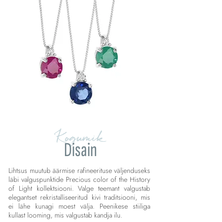
Kogumik
Disain
Lihtsus muutub äärmise rafineerituse väljenduseks
läbi valguspunktide Precious color of the History
of Light kollektsiooni. Valge teemant valgustab
elegantset rekristalliseeritud kivi traditsiooni, mis
ei lähe kunagi moest välja. Peenikese stiiliga
kullast looming, mis valgustab kandja ilu.