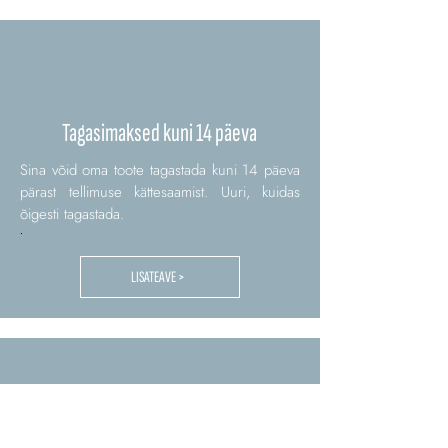
Tagasimaksed kuni 14 päeva
Sina võid oma toote tagastada kuni 14 päeva
pärast tellimuse kättesaamist. Uuri, kuidas
õigesti tagastada.
.
LISATEAVE >
Shipment in 24/48h