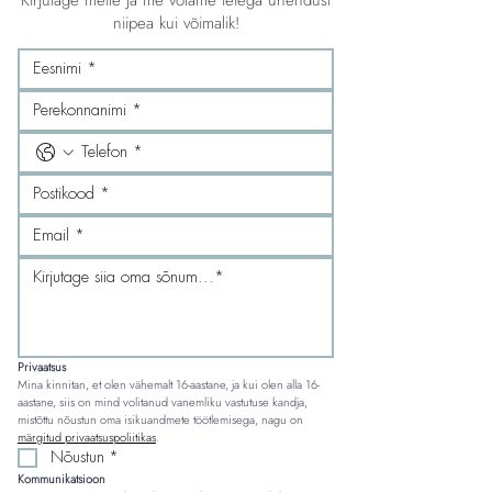
Kirjutage meile ja me võtame teiega ühendust
niipea kui võimalik!
Privaatsus
Mina kinnitan, et olen vähemalt 16-aastane, ja kui olen alla 16-
aastane, siis on mind volitanud vanemliku vastutuse kandja, 
mistõttu nõustun oma isikuandmete töötlemisega, nagu on 
märgitud privaatsuspoliitikas
.
Nõustun
*
Kommunikatsioon