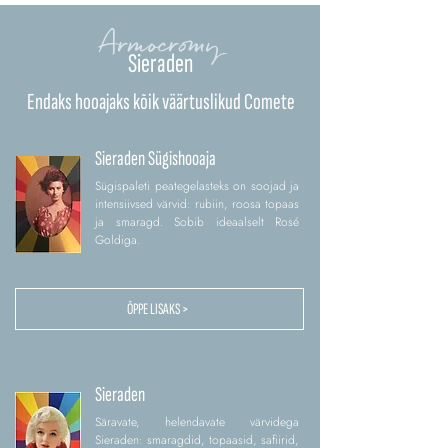
Armocromy
Sieraden
Endaks hooajaks kõik väärtuslikud Comete
Sieraden Sügishooaja
Sügispaleti peategelasteks on soojad ja
intensiivsed värvid: rubiin, roosa topaas
ja smaragd. Sobib ideaalselt Rosé
Goldiga.
ÕPPE LISAKS >
Sieraden
Säravate, helendavate värvidega
Sieraden: smaragdid, topaasid, safiirid,