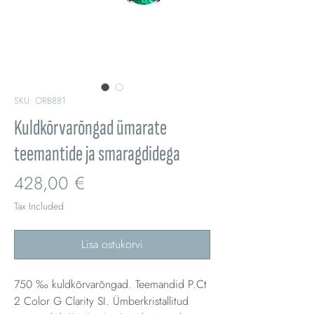
SKU: ORB881
Kuldkõrvarõngad ümarate
teemantide ja smaragdidega
Price
428,00 €
Tax Included
Lisa ostukorvi
750 ‰ kuldkõrvarõngad. Teemandid P.Ct
2 Color G Clarity SI. Ümberkristallitud