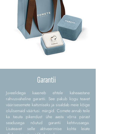
Garantii
Juveelidega kaasneb ehtele kaheaastane
rahvusvaheline garantii. See pakub kogu teavet
väärisesemete kaitsmiseks ja sisaldab meie kõige
olulisemaid väärtusi. märgid. Comete annab teile
ka tasuta pikendust ühe aasta võrra pärast
seadusega nõutud garantii kehtivusaega.
Lisateavet selle aktiveerimise kohta leiate