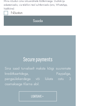
Mina nõustun oma isikuandmete töötlemisega. Uudiskirja 
edastamiseks, via telefoni teel suhtlemiseks (sms, WhatsApp, 
häälkõne)
Nõustun
Saada
Secure payments
Sina saad turvaliselt maksta kõigi suuremate
krediitkaartidega, Paypaliga,
pangaülekandega või lükata ostu 3
osamaksega Klarna abil.
LISATEAVE >