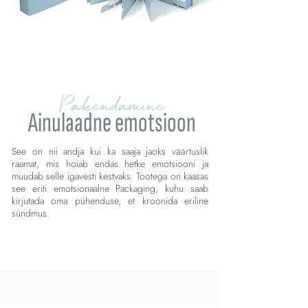
Pakendamine
Ainulaadne emotsioon
See on nii andja kui ka saaja jaoks väärtuslik
raamat, mis hoiab endas hetke emotsiooni ja
muudab selle igavesti kestvaks. Tootega on kaasas
see eriti emotsionaalne Packaging, kuhu saab
kirjutada oma pühenduse, et kroonida eriline
sündmus.