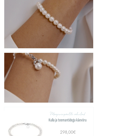
Mageveepärlite ahelad
Kulla ja teemantidega käevõru
298,00€