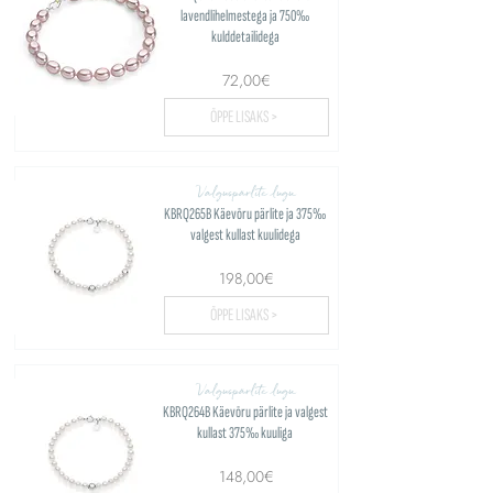
lavendlihelmestega ja 750‰
kulddetailidega
72,00€
ÕPPE LISAKS >
Valguspärlite lugu
KBRQ265B Käevõru pärlite ja 375‰
valgest kullast kuulidega
198,00€
ÕPPE LISAKS >
Valguspärlite lugu
KBRQ264B Käevõru pärlite ja valgest
kullast 375‰ kuuliga
148,00€