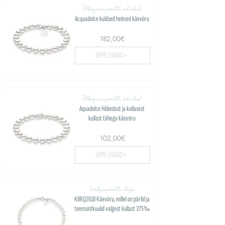
Mageveepärlite ahelad
Acquadolce kuldsed helmed käevõru
182,00€
ÕPPE LISAKS >
Mageveepärlite ahelad
Aquadolce Hõbedast ja kollasest
kullast tähega käevõru
102,00€
ÕPPE LISAKS >
Valguspärlite lugu
KBRQ261B Käevõru, millel on pärlid ja
teemantkuulid valgest kullast 375‰