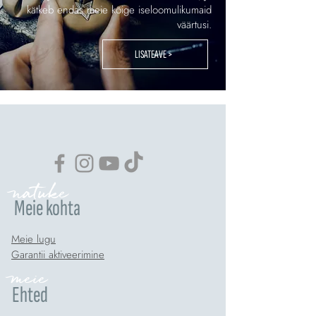
kätkeb endas meie kõige iseloomulikumaid
väärtusi.
LISATEAVE >
natuke
Meie kohta
Meie lugu
Garantii aktiveerimine
meie
Ehted