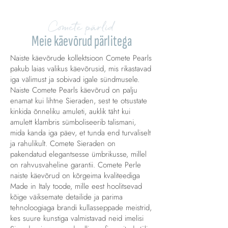
Comete pärlid
Meie käevõrud pärlitega
Naiste käevõrude kollektsioon Comete Pearls
pakub laias valikus käevõrusid, mis rikastavad
iga välimust ja sobivad igale sündmusele.
Naiste Comete Pearls käevõrud on palju
enamat kui lihtne Sieraden, sest te otsustate
kinkida õnneliku amuleti, auklik täht kui
amulett klambris sümboliseerib talismani,
mida kanda iga päev, et tunda end turvaliselt
ja rahulikult. Comete Sieraden on
pakendatud elegantsesse ümbrikusse, millel
on rahvusvaheline garantii. Comete Perle
naiste käevõrud on kõrgeima kvaliteediga
Made in Italy toode, mille eest hoolitsevad
kõige väiksemate detailide ja parima
tehnoloogiaga brandi kullasseppade meistrid,
kes suure kunstiga valmistavad neid imelisi