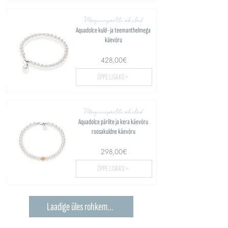
Mageveepärlite ahelad
Aquadolce kuld- ja teemanthelmega
käevõru
428,00€
ÕPPE LISAKS >
Mageveepärlite ahelad
Aquadolce pärlite ja kera käevõru
roosakuldne käevõru
298,00€
ÕPPE LISAKS >
Laadige üles rohkem...