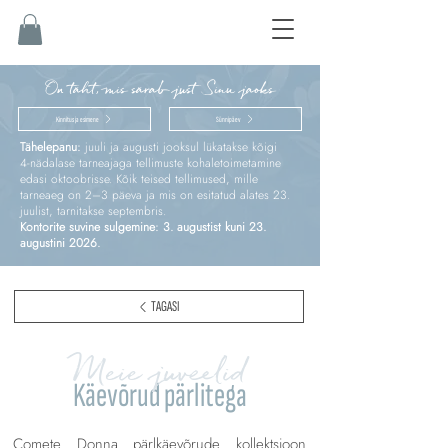
On täht, mis särab just Sinu jaoks
Kinnitus ja esimene
Sünnipäev
Tähelepanu:
juuli ja augusti jooksul lükatakse kõigi
4‑nädalase tarneajaga tellimuste kohaletoimetamine
edasi oktoobrisse. Kõik teised tellimused, mille
tarneaeg on 2–3 päeva ja mis on esitatud alates 23.
juulist, tarnitakse septembris.
Kontorite suvine sulgemine: 3. augustist kuni 23.
augustini 2026.
TAGASI
Meie juveelid
Käevõrud pärlitega
Comete Donna pärlkäevõrude kollektsioon