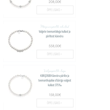
208,00€
ÕPPE LISAKS >
Mageveepärlite ahelad
Valgete teemantidega kullast ja
pärlitest käevõru
558,00€
ÕPPE LISAKS >
Valguspärlite lugu
KBRQ260B Käevõru pärlite ja
teemantkujulise sfääriga valgest
kullast 375‰
158,00€
ÕPPE LISAKS >