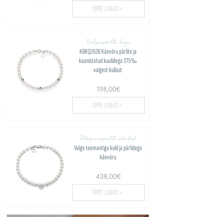
ÕPPE LISAKS >
Valguspärlite lugu
KBRQ263B Käevõru pärlite ja
kaunistatud kuulidega 375‰
valgest kullast
198,00€
ÕPPE LISAKS >
Mageveepärlite ahelad
Valge teemantiga kuld ja pärlidega
käevõru
438,00€
ÕPPE LISAKS >