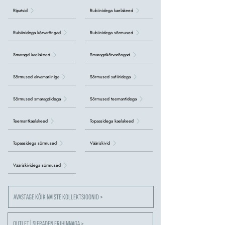
Ripatsid
Rubiinidega kaelakeed
Rubiinidega kõrvarõngad
Rubiinidega sõrmused
Smaragd kaelakeed
Smaragdkõrvarõngad
Sõrmused akvamariiniga
Sõrmused safiiridega
Sõrmused smaragdidega
Sõrmused teemantidega
Teemantkaelakeed
Topaasidega kaelakeed
Topaasidega sõrmused
Vääriskivid
Vääriskividega sõrmused
AVASTAGE KÕIK NAISTE KOLLEKTSIOONID >
OUTLET | SIERADEN ERIHINNAGA >