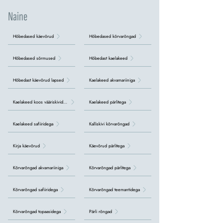
Naine
Hõbedased käevõrud
Hõbedased kõrvarõngad
Hõbedased sõrmused
Hõbedast kaelakeed
Hõbedast käevõrud lapsed
Kaelakeed akvamariiniga
Kaelakeed koos vääriskividega
Kaelakeed pärlitega
Kaelakeed safiiridega
Kalliskivi kõrvarõngad
Kirja käevõrud
Käevõrud pärlitega
Kõrvarõngad akvamariiniga
Kõrvarõngad pärlitega
Kõrvarõngad safiiridega
Kõrvarõngad teemantidega
Kõrvarõngad topaasidega
Pärli rõngad