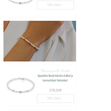
ÕPPE LISAKS >
Mageveepärlite ahelad
Aquadolce Beads käevõru kullast ja
teemantidest helmedest
378,00€
ÕPPE LISAKS >