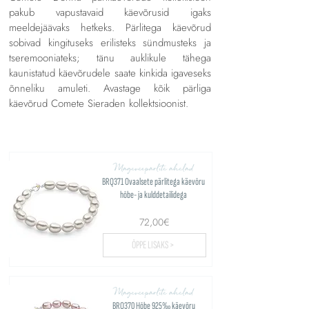
pakub vapustavaid käevõrusid igaks
meeldejäävaks hetkeks. Pärlitega käevõrud
sobivad kingituseks erilisteks sündmusteks ja
tseremooniateks; tänu auklikule tähega
kaunistatud käevõrudele saate kinkida igaveseks
õnneliku amuleti. Avastage kõik pärliga
käevõrud Comete Sieraden kollektsioonist.
Mageveepärlite ahelad
BRQ371 Ovaalsete pärlitega käevõru
hõbe- ja kulddetailidega
72,00€
ÕPPE LISAKS >
Mageveepärlite ahelad
BRQ370 Hõbe 925‰ käevõru