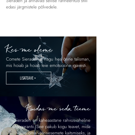
Sieraden ja annavad sellise rafineeritud stiili
edasi järgmistele põlvedele.
Kes me oleme
Comete Sieraden è nagu hea õnne talisman,
mis hoiab ja hoiab teie emotsioone igavesti.
LISATEAVE >
Kuidas me seda teeme
Sieraden on kaheaastane rahvusvaheline
ehtegarantii. See pakub kogu teavet, mida
vajate oma väärisesemete kaitsmiseks, ja