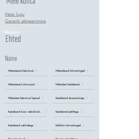
Meie kohta
Meie lugu
Garantii aktiveerimine
meie
Ehted
Naine
Hõbedased käevõrud
Hõbedased kõrvarõngad
Hõbedased sõrmused
Hõbedast kaelakeed
Hõbedast käevõrud lapsed
Kaelakeed akvamariiniga
Kaelakeed koos vääriskividega
Kaelakeed pärlitega
Kaelakeed safiiridega
Kalliskivi kõrvarõngad
Kirja käevõrud
Käevõrud pärlitega