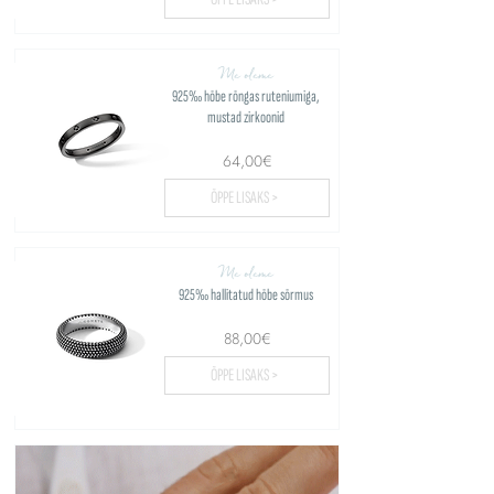
Me oleme
925‰ hõbe rõngas ruteniumiga,
mustad zirkoonid
64,00€
ÕPPE LISAKS >
Me oleme
925‰ hallitatud hõbe sõrmus
88,00€
ÕPPE LISAKS >