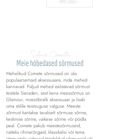
ÕPPE LISAKS >
Laadige üles rohkem...
Silver Comete
Meie hõbedased sõrmused
Mehelikud Comete sõrmused on üks
populaarsemaid aksessuaare, mida mehed
kannavad. Paljud mehed eelistavad sõrmust
teistele Sieraden, sest kena meessõrmus on
Glamour, moesõbralik aksessuaar ja lisab
oma stiilile teistsuguse valguse. Meeste
sõrmust kantakse tavaliselt sõrmuse sõrme,
keskmise sõrme, väikese sõrme või pöidla
peal. Comete pakub meestesõrmuseid,
näiteks rihmarõngaid, klassikalisi või tema
sõrmustele sobivaid töödeldud sõrmuseid või