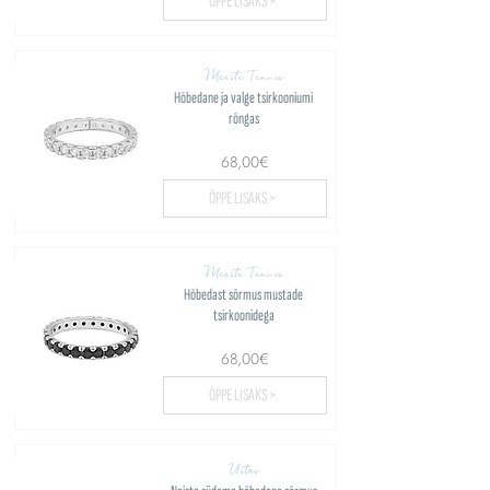
ÕPPE LISAKS >
Meeste Tennis
Hõbedane ja valge tsirkooniumi
rõngas
68,00€
ÕPPE LISAKS >
Meeste Tennis
Hõbedast sõrmus mustade
tsirkoonidega
68,00€
ÕPPE LISAKS >
Ustav