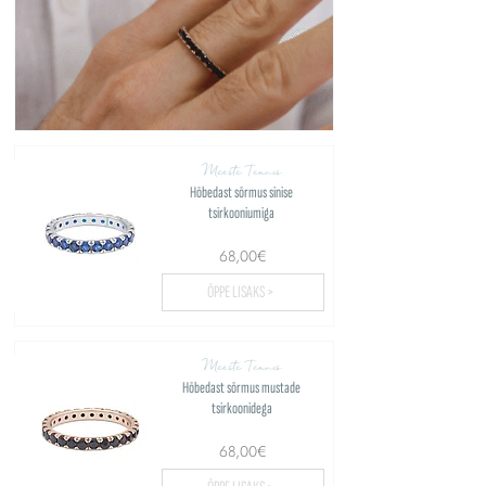
Meeste Tennis
Hõbedast sõrmus sinise
tsirkooniumiga
68,00€
ÕPPE LISAKS >
Meeste Tennis
Hõbedast sõrmus mustade
tsirkoonidega
68,00€