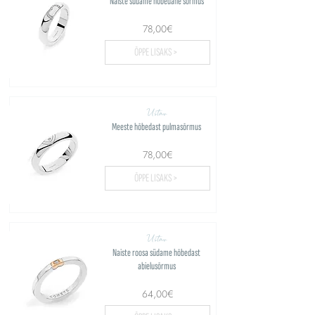
Naiste südame hõbedane sõrmus
78,00€
ÕPPE LISAKS >
Ustav
Meeste hõbedast pulmasõrmus
78,00€
ÕPPE LISAKS >
Ustav
Naiste roosa südame hõbedast
abielusõrmus
64,00€