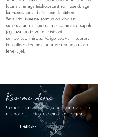
lõpmatu säraga täishõbedast sõrmuseid, aga
ka massiivsemaid sõrmuseid, näiteks
ševaliirid. Meeste sõrmus on kindlasti
suurepärane kingiidee ja seda antakse sageli
jagatava tunde või emotsiooni
sümboliseerimiseks. Valige sobivaim suurus,
konsulteerides meie suurusejuhendiga toote
leheküljel.
.
Kes me oleme
Comete Sieraden è nagu hea õnne talisman,
mis hoiab ja hoiab teie emotsioone igavesti.
LISATEAVE >