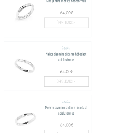
Sina ja mina meeste hõbesõrmus
64,00€
ÕPPE LISAKS >
Ustav
Naiste sisemine südame hõbedast
abielusõrmus
64,00€
ÕPPE LISAKS >
Ustav
Meeste sisemine südame hõbedast
abielusõrmus
64,00€