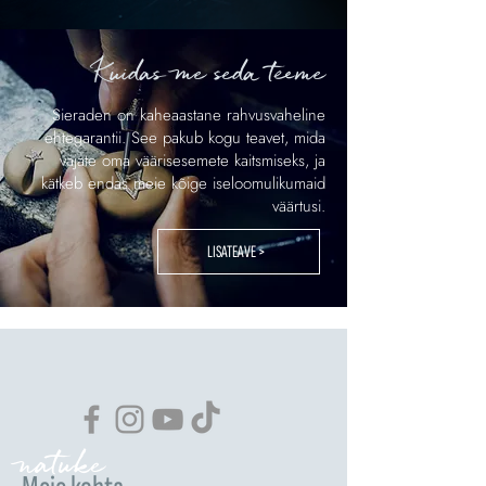
Kuidas me seda teeme
Sieraden on kaheaastane rahvusvaheline
ehtegarantii. See pakub kogu teavet, mida
vajate oma väärisesemete kaitsmiseks, ja
kätkeb endas meie kõige iseloomulikumaid
väärtusi.
LISATEAVE >
natuke