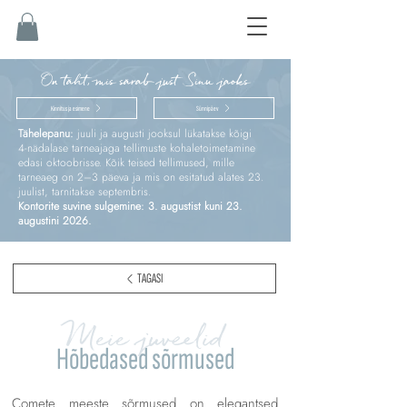
On täht, mis särab just Sinu jaoks
Kinnitus ja esimene
Sünnipäev
Tähelepanu:
juuli ja augusti jooksul lükatakse kõigi
4‑nädalase tarneajaga tellimuste kohaletoimetamine
edasi oktoobrisse. Kõik teised tellimused, mille
tarneaeg on 2–3 päeva ja mis on esitatud alates 23.
juulist, tarnitakse septembris.
Kontorite suvine sulgemine: 3. augustist kuni 23.
augustini 2026.
TAGASI
Meie juveelid
Hõbedased sõrmused
Comete meeste sõrmused on elegantsed