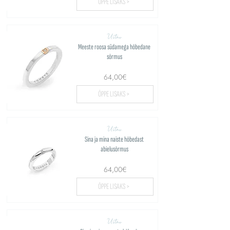
ÕPPE LISAKS >
Ustav
Meeste roosa südamega hõbedane
sõrmus
64,00€
ÕPPE LISAKS >
Ustav
Sina ja mina naiste hõbedast
abielusõrmus
64,00€
ÕPPE LISAKS >
Ustav