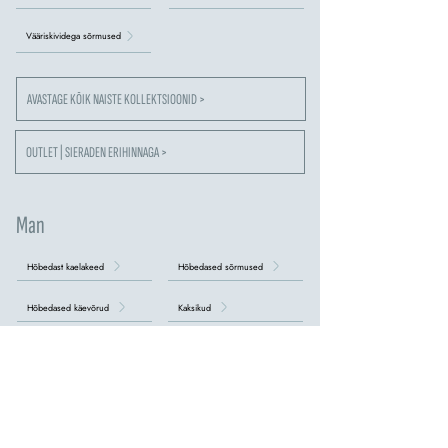
Vääriskividega sõrmused
AVASTAGE KÕIK NAISTE KOLLEKTSIOONID >
OUTLET | SIERADEN ERIHINNAGA >
Man
Hõbedast kaelakeed
Hõbedased sõrmused
Hõbedased käevõrud
Kaksikud
Võtmehoidja
Terasest kaelakeed
roostevabast terasest käevõrud
Käevõrud Tennis
Ristidega kaelakeed