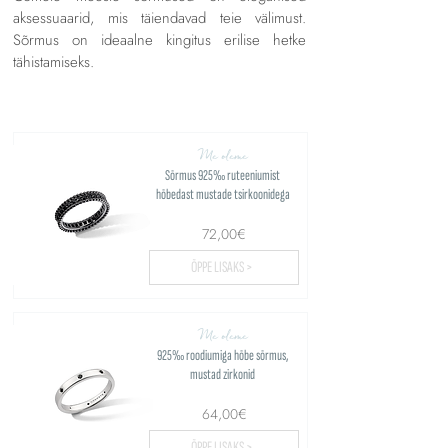
aksessuaarid, mis täiendavad teie välimust.
Sõrmus on ideaalne kingitus erilise hetke
tähistamiseks.
Me oleme
Sõrmus 925‰ ruteeniumist
hõbedast mustade tsirkoonidega
72,00€
ÕPPE LISAKS >
Me oleme
925‰ roodiumiga hõbe sõrmus,
mustad zirkonid
64,00€
ÕPPE LISAKS >