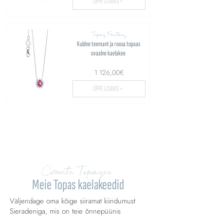
ÕPPE LISAKS >
Topaz Fantasy
Kuldne teemant ja roosa topaas
ovaalne kaelakee
1 126,00€
ÕPPE LISAKS >
Laadige üles rohkem...
Comete Topazes
Meie Topas kaelakeedid
Väljendage oma kõige siiramat kiindumust
Sieradeniga, mis on teie õnnepüünis