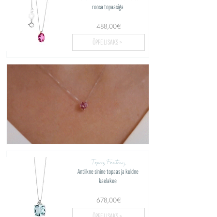
roosa topaasiga
488,00€
ÕPPE LISAKS >
Topaz Fantasy
Antiikne sinine topaas ja kuldne
kaelakee
678,00€
ÕPPE LISAKS >