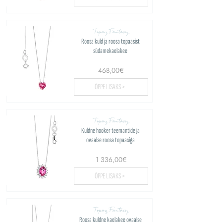
Topaz Fantasy
Roosa kuld ja roosa topaasist
südamekaelakee
468,00€
ÕPPE LISAKS >
Topaz Fantasy
Kuldne hooker teemantide ja
ovaalse roosa topaasiga
1 336,00€
ÕPPE LISAKS >
Topaz Fantasy
Roosa kuldne kaelakee ovaalse