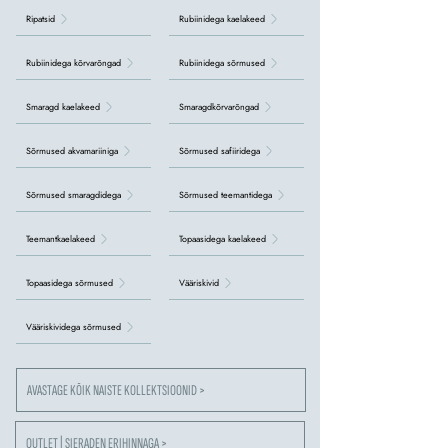
Ripatsid
Rubiinidega kaelakeed
Rubiinidega kõrvarõngad
Rubiinidega sõrmused
Smaragd kaelakeed
Smaragdkõrvarõngad
Sõrmused akvamariiniga
Sõrmused safiiridega
Sõrmused smaragdidega
Sõrmused teemantidega
Teemantkaelakeed
Topaasidega kaelakeed
Topaasidega sõrmused
Vääriskivid
Vääriskividega sõrmused
AVASTAGE KÕIK NAISTE KOLLEKTSIOONID >
OUTLET | SIERADEN ERIHINNAGA >