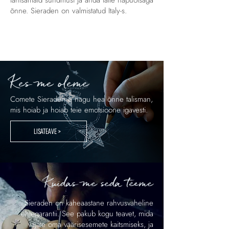
tähtsamaid sündmusi ja anda talle näpuotsaga
õnne. Sieraden on valmistatud Italy-s.
Kes me oleme
Comete Sieraden è nagu hea õnne talisman,
mis hoiab ja hoiab teie emotsioone igavesti.
LISATEAVE >
Kuidas me seda teeme
Sieraden on kaheaastane rahvusvaheline
ehtegarantii. See pakub kogu teavet, mida
vajate oma väärisesemete kaitsmiseks, ja