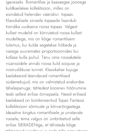
igaveseks. Romantilise ja kaasaegse joonega
kuldkaelakee kollektsioon, milles on
esindatud helendav vääriskivi: topaas.
Klassikalisele sinisele topaasile lisandub
trendika uudisena roosa topaas. Valgest
kullast mudelid on kõrvutatud roosa kullast
mudelitega, mis on kõige romantilisem
tulemus, kui kulda segatakse hõbeda ja
vasega suuremates proportsioonides kui
kollase kulla puhul. Tänu oma roosakatele
nüanssidele annab roosa kuld soojuse ja
nooruslikkuse tunnet. Klassikalise kujuga
kaelakeesid täiendavad romantilised
südamekujud, mis on valmistatud erakordse
tähelepanuga; tähtedest koosnev hõõrumine
teeb sellest erilise õnnepaela. Need erilised
kaelakeed on kombineeritud Topaz Fantasia
kollektsiooni sõrmuste ja kõrvarõngastega.
Ideaalne kingitus romantilisele ja unistavale
naisele, tema valgus on ümbritsetud selle
erilise SIERADENiga, et tähistada kõige