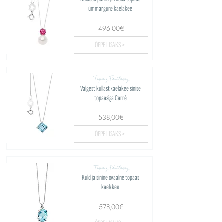
ümmargune kaelakee
496,00€
ÕPPE LISAKS >
Topaz Fantasy
Valgest kullast kaelakee sinise
topaasiga Carré
538,00€
ÕPPE LISAKS >
Topaz Fantasy
Kuld ja sinine ovaalne topaas
kaelakee
578,00€