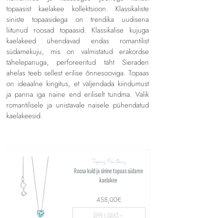
topaasist kaelakee kollektsioon. Klassikaliste
siniste topaasidega on trendika uudisena
liitunud roosad topaasid. Klassikalise kujuga
kaelakeed ühendavad endas romantilist
südamekuju, mis on valmistatud erakordse
tähelepanuga, perforeeritud täht Sieraden
ahelas teeb sellest erilise õnnesooviga. Topaas
on ideaalne kingitus, et väljendada kiindumust
ja panna iga naine end eriliselt tundma. Valik
romantilisele ja unistavale naisele pühendatud
kaelakeesid.
Topaz Fantasy
Roosa kuld ja sinine topaas südame
kaelakee
458,00€
ÕPPE LISAKS >