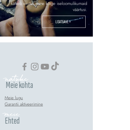
kätkeb endas meie kõige iseloomulikumaid
väärtusi.
LISATEAVE >
natuke
Meie kohta
Meie lugu
Garantii aktiveerimine
meie
Ehted