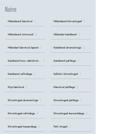
Naine
Hõbedased käevõrud
Hõbedased kõrvarõngad
Hõbedased sõrmused
Hõbedast kaelakeed
Hõbedast käevõrud lapsed
Kaelakeed akvamariiniga
Kaelakeed koos vääriskividega
Kaelakeed pärlitega
Kaelakeed safiiridega
Kalliskivi kõrvarõngad
Kirja käevõrud
Käevõrud pärlitega
Kõrvarõngad akvamariiniga
Kõrvarõngad pärlitega
Kõrvarõngad safiiridega
Kõrvarõngad teemantidega
Kõrvarõngad topaasidega
Pärli rõngad