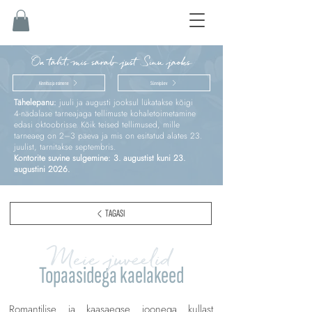
On täht, mis särab just Sinu jaoks
Kinnitus ja esimene
Sünnipäev
Tähelepanu:
juuli ja augusti jooksul lükatakse kõigi
4‑nädalase tarneajaga tellimuste kohaletoimetamine
edasi oktoobrisse. Kõik teised tellimused, mille
tarneaeg on 2–3 päeva ja mis on esitatud alates 23.
juulist, tarnitakse septembris.
Kontorite suvine sulgemine: 3. augustist kuni 23.
augustini 2026.
TAGASI
Meie juveelid
Topaasidega kaelakeed
Romantilise ja kaasaegse joonega kullast