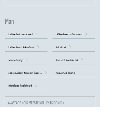
Man
Hõbedast kaelakeed
Hõbedased sõrmused
Hõbedased käevõrud
Kaksikud
Võtmehoidja
Terasest kaelakeed
roostevabast terasest käevõrud
Käevõrud Tennis
Ristidega kaelakeed
AVASTAGE KÕIK MEESTE KOLLEKTSIOONID >
meie