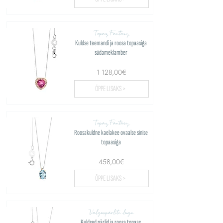
Topaz Fantasy
Kuldse teemandi ja roosa topaasiga
südameklamber
1 128,00€
ÕPPE LISAKS >
Topaz Fantasy
Roosakuldne kaelakee ovaalse sinise
topaasiga
458,00€
ÕPPE LISAKS >
Valguspärlite lugu
Kuldsed pärlid ja roosa topaas