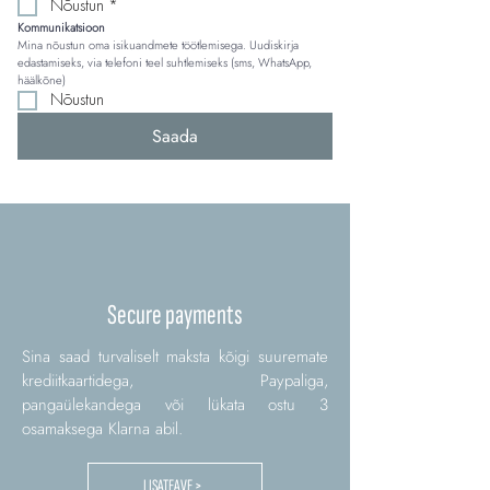
Nõustun
*
Kommunikatsioon
Mina nõustun oma isikuandmete töötlemisega. Uudiskirja 
edastamiseks, via telefoni teel suhtlemiseks (sms, WhatsApp, 
häälkõne)
Nõustun
Saada
Secure payments
Sina saad turvaliselt maksta kõigi suuremate
krediitkaartidega, Paypaliga,
pangaülekandega või lükata ostu 3
osamaksega Klarna abil.
LISATEAVE >