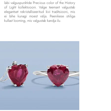
läbi valguspunktide Precious color of the History
of Light kollektsiooni. Valge teemant valgustab
elegantset rekristalliseeritud kivi traditsiooni, mis
ei lähe kunagi moest välja. Peenikese stiiliga
kullast looming, mis valgustab kandja ilu.