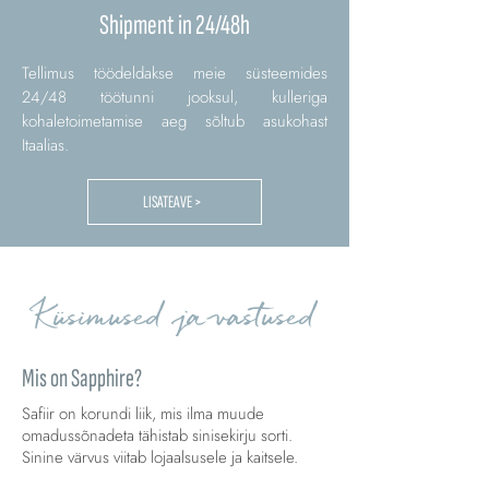
Shipment in 24/48h
Tellimus töödeldakse meie süsteemides
24/48 töötunni jooksul, kulleriga
kohaletoimetamise aeg sõltub asukohast
Itaalias.
LISATEAVE >
Küsimused ja vastused
Mis on Sapphire?
Safiir on korundi liik, mis ilma muude
omadussõnadeta tähistab sinisekirju sorti.
Sinine värvus viitab lojaalsusele ja kaitsele.