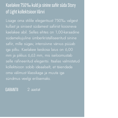
Kaelakee 750‰ kuld ja sinine safiir süda Story
of Light kollektsioon Värvi
Lisage oma stiilile elegantsust 750‰ valgest
kullast ja sinisest südamest safiirist koosneva
kaelakee abil. Selles ehtes on 1,00-karaadine
südamekujuline ümberkristalliseeritud sinine
safiir, mille sügav, intensiivne värvus püüab
iga pilku. Kaelakee keskosa laius on 6,00
mm ja pikkus 6,63 mm, mis iseloomustab
selle rafineeritud elegantsi. Itaalias valmistatud
kollektsioon sobib ideaalselt, et täiendada
oma välimust klassikaga ja muuta iga
sündmus veelgi erilisemaks.
2 aastat
GARANTII