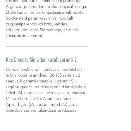
kosmeetikatoodete, ammoniaagi ja klooriga.
Ärge pange Sieradenit kokku soojusallikatega.
Ehete kaotamise või kahjustamise vältimiseks
hoidke neid pärast kasutamist hoolikalt
originaalpakendis või kotis, vältides
kokkupuudet teiste Sieradeniga, et vältida
kriimustuste tekkimist.
Kas Comete Sieraden katab garantii?
Kõikidel veebilehel müüdavatel toodetel on
tarbijakoodeksi artiklites 128-135 sätestatud
seaduslik garantii ("seaduslik garantii").
Liigiline garantii on reserveeritud tarbijatele ja
kehtib 24 kuud alates juveeli ostmise päevast.
Muraro Lorenzo S.p.A. annab eraisikust
lõpptarbijale (b2c ostud, mitte b2b) tasuta
täiendava aastase pikenduse seadusega
ettenähtud garantii kestusele. Garantii kaitseb
teie Sieradenid tootmisprotsessist tulenevate
defektide eest. Iga purunemine ja/või