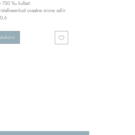
e 750 ‰ kullast.
stalliseeritud ovaalne sinine safiir
 0,6
stukorvi