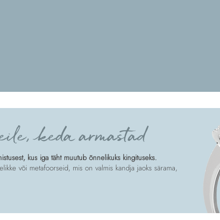
eile, keda armastad
tusest, kus iga täht muutub õnnelikuks kingituseks.
likke või metafoorseid, mis on valmis kandja jaoks särama,