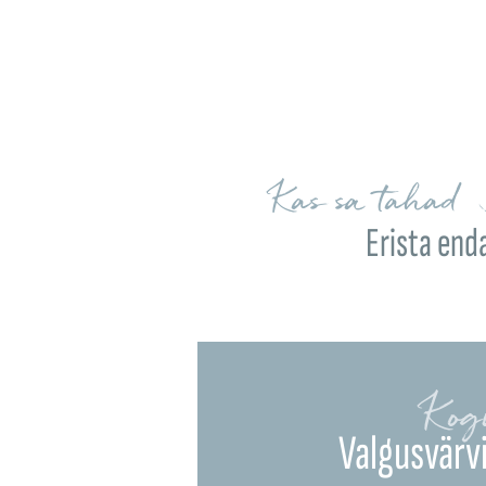
Kas sa tahad 
Erista end
Kog
Valgusvärvi