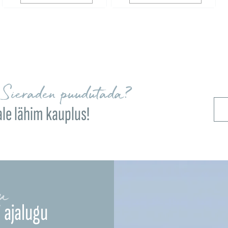
Sieraden puudutada?
ale lähim kauplus!
u
 ajalugu