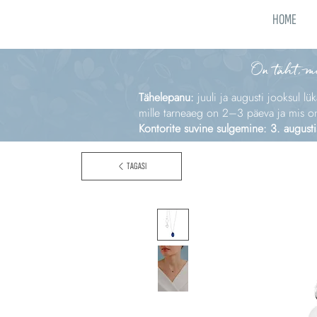
HOME
On täht, m
Tähelepanu:
juuli ja augusti jooksul lü
mille tarneaeg on 2–3 päeva ja mis on e
Kontorite suvine sulgemine: 3. augusti
TAGASI