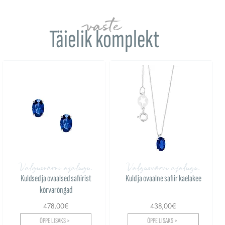
vaste
Täielik komplekt
Valgusvärvi ajalugu
Valgusvärvi ajalugu
Kuldsed ja ovaalsed safiirist
Kuld ja ovaalne safiir kaelakee
kõrvarõngad
478,00€
438,00€
ÕPPE LISAKS >
ÕPPE LISAKS >