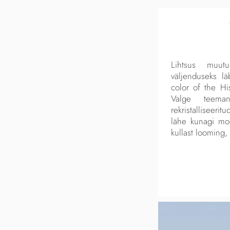
Lihtsus muutu
väljenduseks lä
color of the His
Valge teeman
rekristalliseeri
lähe kunagi moes
kullast looming,