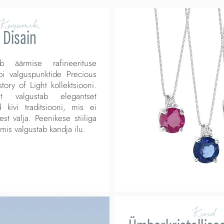
Kogumik
Disain
b äärmise rafineerituse
bi valguspunktide Precious
tory of Light kollektsiooni.
t valgustab elegantset
tud kivi traditsiooni, mis ei
t välja. Peenikese stiiliga
 mis valgustab kandja ilu.
Kivid