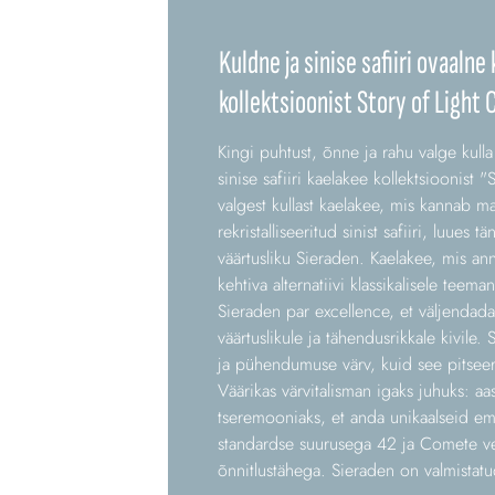
Kuldne ja sinise safiiri ovaalne
kollektsioonist Story of Light 
Kingi puhtust, õnne ja rahu valge kulla 
sinise safiiri kaelakee kollektsioonist
valgest kullast kaelakee, mis kannab maa
rekristalliseeritud sinist safiiri, luues tä
väärtusliku Sieraden. Kaelakee, mis ann
kehtiva alternatiivi klassikalisele teem
Sieraden par excellence, et väljendad
väärtuslikule ja tähendusrikkale kivile. 
ja pühendumuse värv, kuid see pitseeri
Väärikas värvitalisman igaks juhuks: a
tseremooniaks, et anda unikaalseid e
standardse suurusega 42 ja Comete v
õnnitlustähega. Sieraden on valmistatud