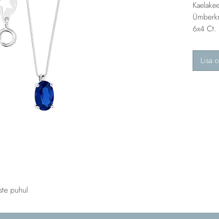
Kaelake
Ümberkri
6x4 Ct.
Lisa o
ste puhul