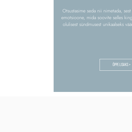
Otsustasime seda nii nimetada, sest
emotsioone, mida soovite selles king
olulisest sündmusest unikaalseks vää
ÕPPE LISAKS >