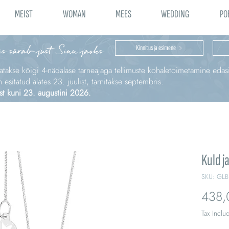
MEIST
WOMAN
MEES
WEDDING
PO
is särab just Sinu jaoks
Kinnitus ja esimene
katakse kõigi 4‑nädalase tarneajaga tellimuste kohaletoimetamine edas
sitatud alates 23. juulist, tarnitakse septembris.
st kuni 23. augustini 2026.
Kuld j
SKU: GLB
438,
Tax Inclu