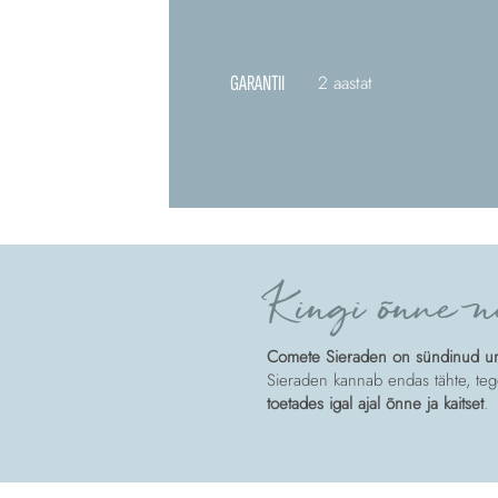
GARANTII
2 aastat
Kingi õnne n
Comete Sieraden on sündinud unis
Sieraden kannab endas tähte, tege
toetades igal ajal õnne ja kaitset
.