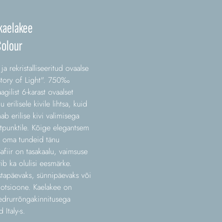
 kaelakee
Colour
ja rekristalliseeritud ovaalse
 "Story of Light". 750‰
gilist 6-karast ovaalset
nu erilisele kivile lihtsa, kuid
ab erilise kivi valimisega
antpunktile. Kõige elegantsem
a oma tundeid tänu
Safiir on tasakaalu, vaimsuse
b ka olulisi eesmärke.
astapäevaks, sünnipäevaks või
motsioone. Kaelakee on
edrurrõngakinnitusega
 Italy-s.