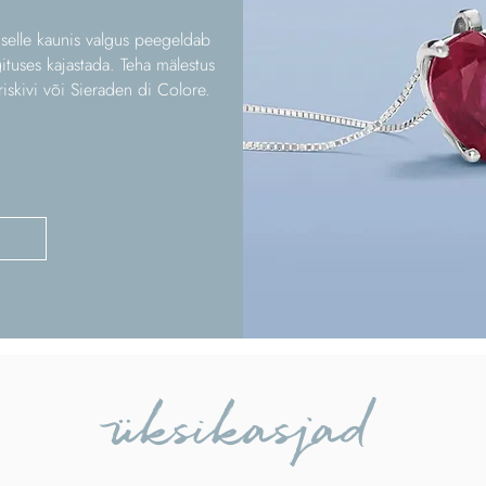
 selle kaunis valgus peegeldab
ituses kajastada. Teha mälestus
riskivi või Sieraden di Colore.
üksikasjad