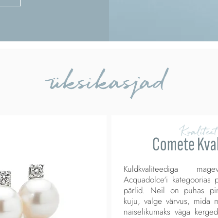
üksikasjad
Kvaliteet
Comete Kval
Kuldkvaliteediga mag
Acquadolce'i kategoorias
pärlid. Neil on puhas pin
kuju, valge värvus, mida 
naiselikumaks väga kerged