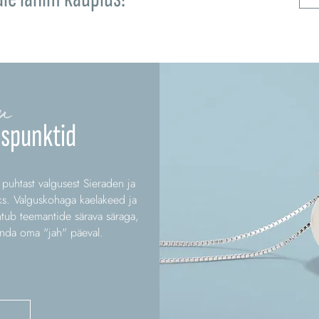
u
spunktid
uhtast valgusest Sieraden ja
ks. Valguskohaga kaelakeed ja
htub teemantide särava säraga,
kanda oma "jah" päeval.