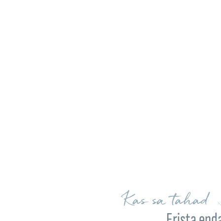
Kas sa tahad 
Erista end