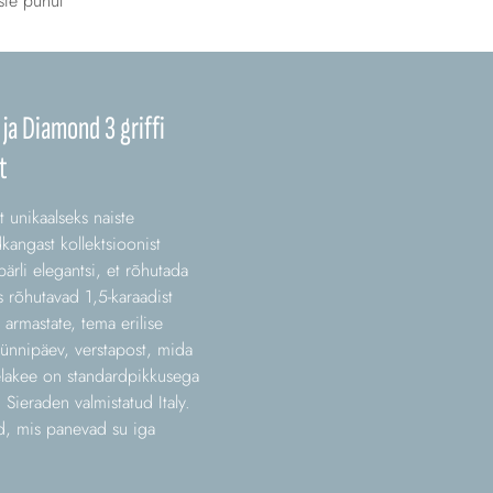
ste puhul
ja Diamond 3 griffi
t
 unikaalseks naiste
kangast kollektsioonist
ärli elegantsi, et rõhutada
 rõhutavad 1,5-karaadist
armastate, tema erilise
ünnipäev, verstapost, mida
aelakee on standardpikkusega
Sieraden valmistatud Italy.
ed, mis panevad su iga