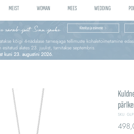
MEIST
WOMAN
MEES
WEDDING
PO
is särab just Sinu jaoks
Kinnitus ja esimene
katakse kõigi 4‑nädalase tarneajaga tellimuste kohaletoimetamine edas
sitatud alates 23. juulist, tarnitakse septembris.
st kuni 23. augustini 2026.
Kuldne
pärlk
SKU: GLP
498,