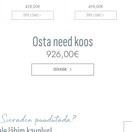
428,00€
498,00€
ÕPPE LISAKS >
ÕPPE LISAKS >
Osta need koos
926,00€
OSTA KOHE
Sieraden puudutada?
ale lähim kauplus!