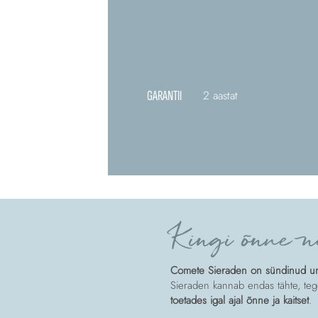
GARANTII
2 aastat
Kingi õnne n
Comete Sieraden on sündinud unis
Sieraden kannab endas tähte, tege
toetades igal ajal õnne ja kaitset
.