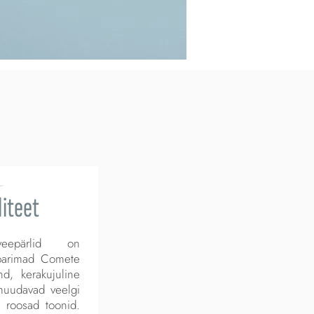
iteet
eveepärlid on
 parimad Comete
d, kerakujuline
muudavad veelgi
 roosad toonid.