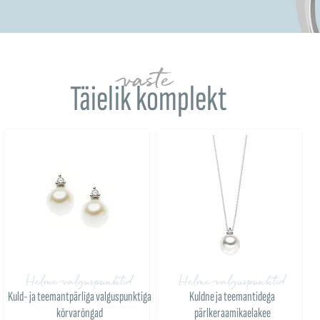
vaste
Täielik komplekt
Helme valguspunktid
Helme valguspunktid
Kuld- ja teemantpärliga valguspunktiga
Kuldne ja teemantidega
kõrvarõngad
pärlkeraamikaelakee