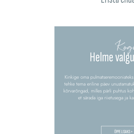
Kog
Helme valgu
Kinkige oma pulmatseremooniateks p
tehke tema eriline päev unustamatu
kõrvarõngad, milles pärli puhtus ko
et särada iga riietusega ja 
ÕPPE LISAKS >