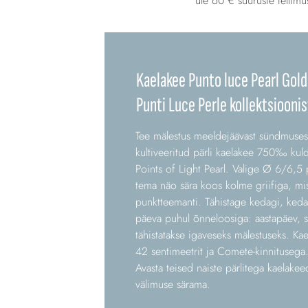
üle 60 € suuruste tellimu
Kaelakee Punto luce Pearl Gold 
Punti Luce Perle kollektsioonis
Tee mälestus meeldejäävast sündmusest
kultiveeritud pärli kaelakee 750‰ kuld
Points of Light Pearl. Valige Ø 6/6,5 p
tema näo sära koos kolme griifiga, mis
punktteemanti. Tähistage kedagi, keda 
päeva puhul õnneloosiga: aastapäev, s
tähistatakse igaveseks mälestuseks. K
42 sentimeetrit ja Comete-kinnitusega. 
Avasta teised naiste pärlitega kaelake
välimuse särama.