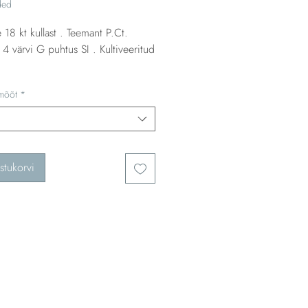
ded
 18 kt kullast . Teemant P.Ct.
 4 värvi G puhtus SI . Kultiveeritud
imõõt
*
stukorvi