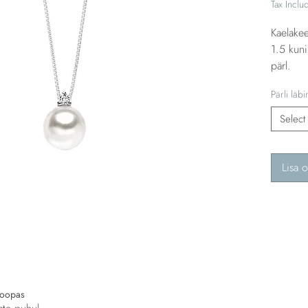
Tax Inclu
Kaelakee
1.5 kuni
pärl.
Pärli läb
Select
Lisa o
roopas