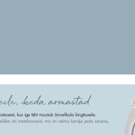
eile, keda armastad
tusest, kus iga täht muutub õnnelikuks kingituseks.
likke või metafoorseid, mis on valmis kandja jaoks särama,