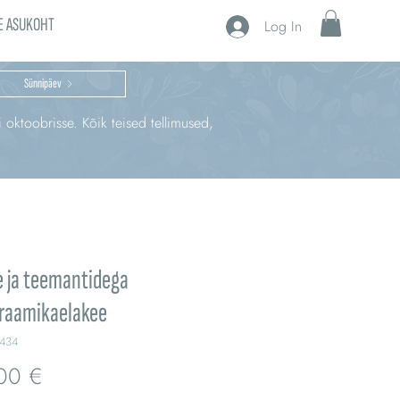
E ASUKOHT
Log In
Sünnipäev
i oktoobrisse. Kõik teised tellimused,
 ja teemantidega
eraamikaelakee
434
Price
00 €