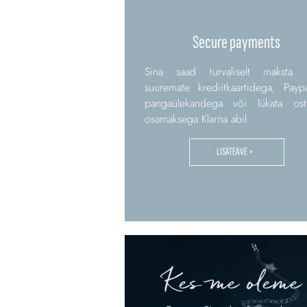
Secure payments
Sina saad turvaliselt maksta 
suuremate krediitkaartidega, Paypa
pangaülekandega või lükata os
osamaksega Klarna abil.
LISATEAVE >
Kes me oleme