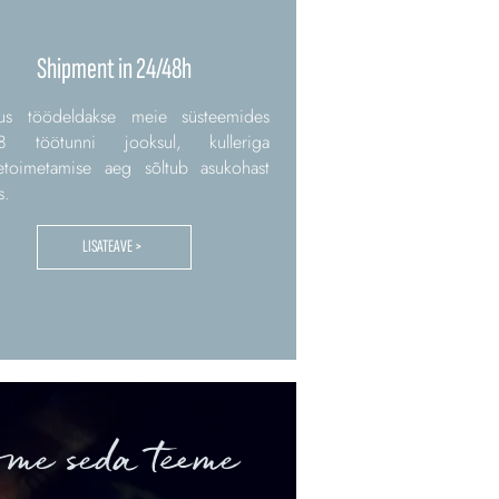
Shipment in 24/48h
imus töödeldakse meie süsteemides
8 töötunni jooksul, kulleriga
etoimetamise aeg sõltub asukohast
s.
LISATEAVE >
 me seda teeme