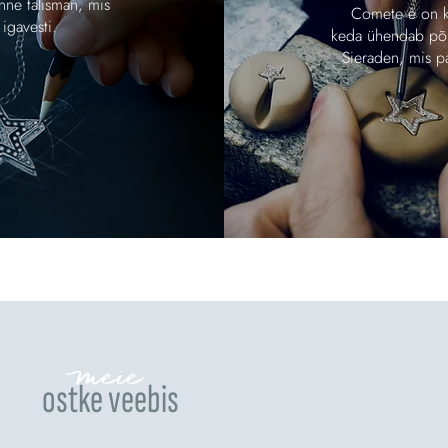
ne talisman, mis
Comete è on k
igavesti.
keda ühendab põlv
Sieraden, mis p
meie
ostke veebis