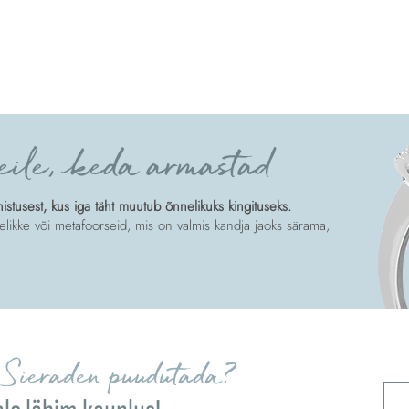
eile, keda armastad
tusest, kus iga täht muutub õnnelikuks kingituseks.
likke või metafoorseid, mis on valmis kandja jaoks särama,
Sieraden puudutada?