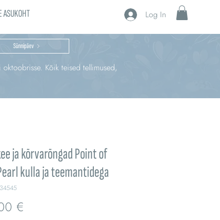
E ASUKOHT
Log In
Sünnipäev
i oktoobrisse. Kõik teised tellimused,
ee ja kõrvarõngad Point of
Pearl kulla ja teemantidega
434545
Price
00 €