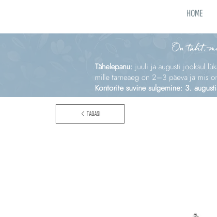
HOME
On täht, m
Tähelepanu:
juuli ja augusti jooksul lü
mille tarneaeg on 2–3 päeva ja mis on e
Kontorite suvine sulgemine: 3. augusti
TAGASI