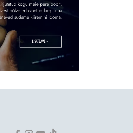
irjutatud kogu meie pere poolt,
est põlve edasiantud kirg: luua
anevad südame kiiremini lööma.
LISATEAVE >