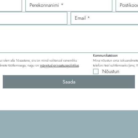
Kommunikatsioon
ui olen alla 16-aastane, siis on mind volitanud vanemliku 
Mina nõustun oma isikuandmete t
ndmete töötlemisega, nagu on 
märgitud privaatsuspoliitikas
.
telefoni teel suhtlemiseks (sms,
Nõustun
Saada