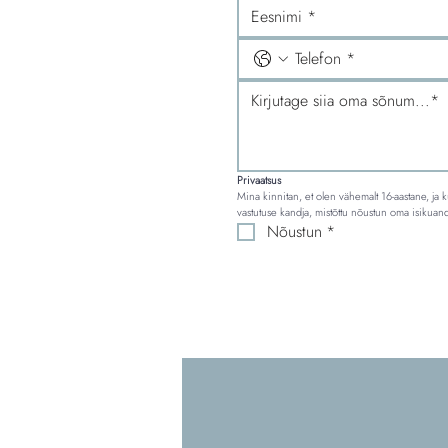
Privaatsus
Mina kinnitan, et olen vähemalt 16-aastane, ja k
vastutuse kandja, mistõttu nõustun oma isikua
Nõustun
*