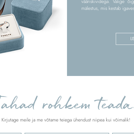
vääriskividega. Valige õi
mälestus, mis kestab igaves
LI
Tahad rohkem teada
Kirjutage meile ja me võtame teiega ühendust niipea kui võimalik!