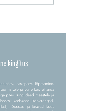
ene kingitus
nnipäev, aastapäev, lõpetamine,
used naisele ja Lui e Lei, et anda
ga päev. Kingiideed meestele ja
lähedasi: kaelakeed, kõrvarõngad,
last, hõbedast ja terasest koos