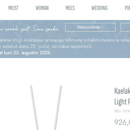
MEIST
WOMAN
MEES
WEDDING
PO
is särab just Sinu jaoks
Kinnitus ja esimene
katakse kõigi 4‑nädalase tarneajaga tellimuste kohaletoimetamine edas
sitatud alates 23. juulist, tarnitakse septembris.
st kuni 23. augustini 2026.
Kaelak
Light 
SKU: KIT
926,