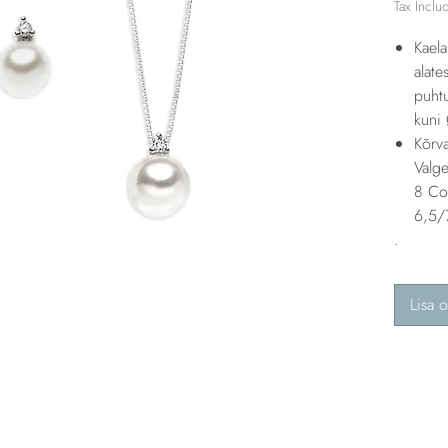
Tax Inclu
Kael
alate
puhtu
kuni
Kõrv
Valge
8 Col
6,5/
.
Lisa o