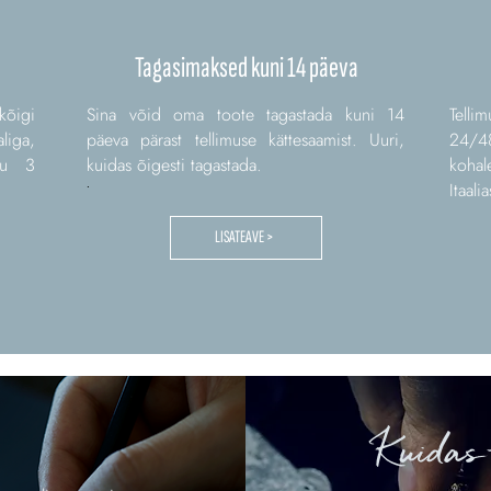
Tagasimaksed kuni 14 päeva
kõigi
Sina võid oma toote tagastada kuni 14
Tell
liga,
päeva pärast tellimuse kättesaamist. Uuri,
24/4
tu 3
kuidas õigesti tagastada.
kohal
.
Itaalia
LISATEAVE >
Kuidas
.