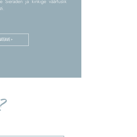
ge Sieraden ja kinkige väärtuslik
ti.
SATEAVE >
?