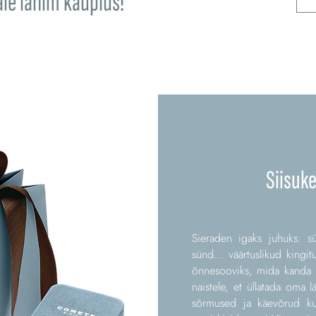
ale lähim kauplus!
Siisuk
Sieraden igaks juhuks: sü
sünd... väärtuslikud kingit
õnnesooviks, mida kanda i
naistele, et üllatada oma 
sõrmused ja käevõrud kul