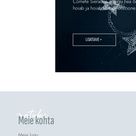
Comete Sieraden è nagu hea õn
hoiab ja hoiab teie emotsioone 
LISATEAVE >
natuke
Meie kohta
Meie lugu