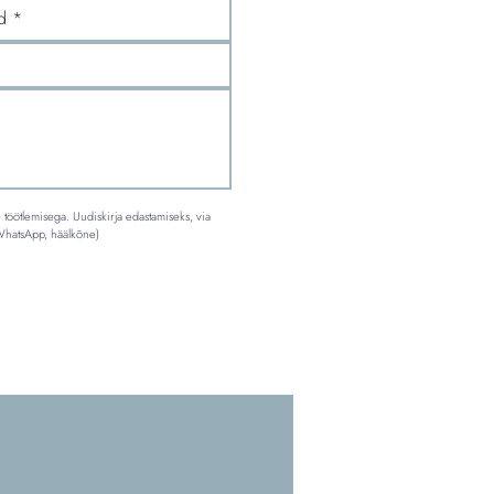
öötlemisega. Uudiskirja edastamiseks, via 
 WhatsApp, häälkõne)