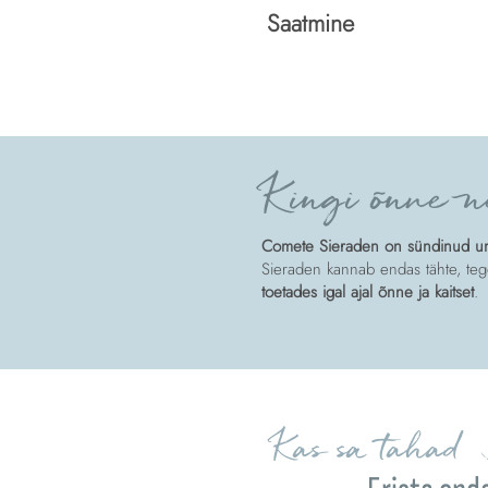
Saatmine
Spedizione
Kingi õnne n
Comete Sieraden on sündinud unis
Sieraden kannab endas tähte, tege
toetades igal ajal õnne ja kaitset
.
Kas sa tahad 