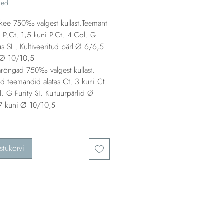
ded
akee 750‰ valgest kullast.Teemant
s P.Ct. 1,5 kuni P.Ct. 4 Col. G
s SI . Kultiveeritud pärl Ø 6/6,5
 Ø 10/10,5
arõngad 750‰ valgest kullast.
d teemandid alates Ct. 3 kuni Ct.
. G Purity SI. Kultuurpärlid Ø
7 kuni Ø 10/10,5
stukorvi