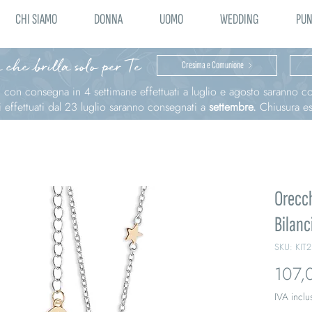
CHI SIAMO
DONNA
UOMO
WEDDING
PUN
 che brilla solo per Te
Cresima e Comunione
ni con consegna in 4 settimane effettuati a luglio e agosto saranno 
effettuati dal 23 luglio saranno consegnati a
settembre.
Chiusura est
Orecch
Bilanc
SKU: KIT
107,
IVA inclu