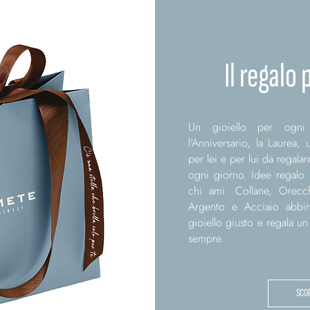
Il regalo
Un gioiello per ogni
l'Anniversario, la Laurea,
per lei e per lui da regal
ogni giorno. Idee regal
chi ami: Collane, Orecch
Argento e Acciaio abbina
gioiello giusto e regala u
sempre.
SCOP