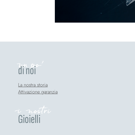
un po'
di noi
La nostra storia
Attivazione garanzia
i nostri
Gioielli