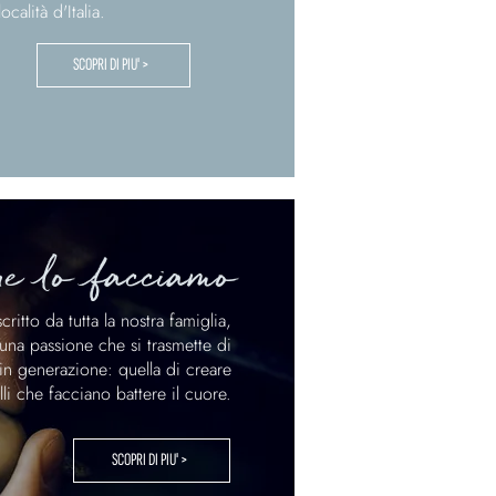
località d'Italia.
SCOPRI DI PIU' >
e lo facciamo
ritto da tutta la nostra famiglia,
 una passione che si trasmette di
in generazione: quella di creare
lli che facciano battere il cuore.
SCOPRI DI PIU' >