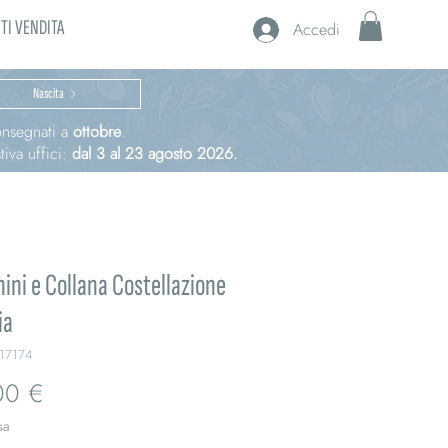
TI VENDITA
Accedi
Nascita
consegnati a
ottobre
.
iva uffici:
dal 3 al 23 agosto 2026.
ini e Collana Costellazione
ia
217174
Prezzo
00 €
sa