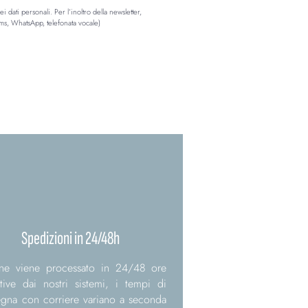
 dati personali. Per l’inoltro della newsletter, 
ms, WhatsApp, telefonata vocale)
Spedizioni in 24/48h
ine viene processato in 24/48 ore
ative dai nostri sistemi, i tempi di
gna con corriere variano a seconda