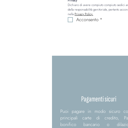
Privacy
Dichiaro di avere compiuto compiuto sedici anni
della responsabilità genitoriale, pertanto accon
nella 
Privacy Policy.
Acconsento
*
Pagamenti sicuri
Puoi pagare in modo sicuro co
principali carte di credito, Pa
bonifico bancario o dilazio