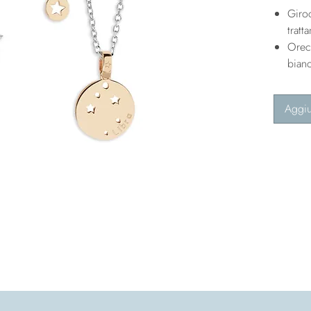
Giro
tratt
Orec
bian
Aggiu