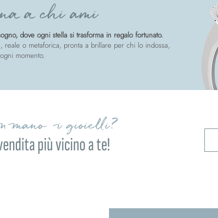
na a chi ami
gno, dove ogni stella si trasforma in regalo fortunato.
, reale o metaforica, pronta a brillare per chi lo indossa,
 ogni momento.
on mano i gioielli?
vendita più vicino a te!