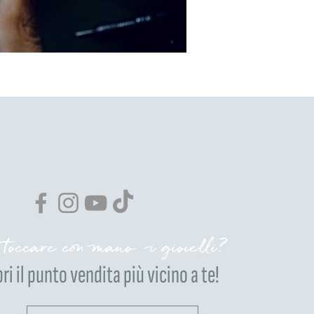
 toccare con mano i gioielli?
ri il punto vendita più vicino a te!