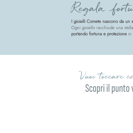
Regala fortu
I gioielli Comete nascono da un so
Ogni gioiello racchiude una stella
portando fortuna e protezione
in
Vuoi toccare c
Scopri il punto 