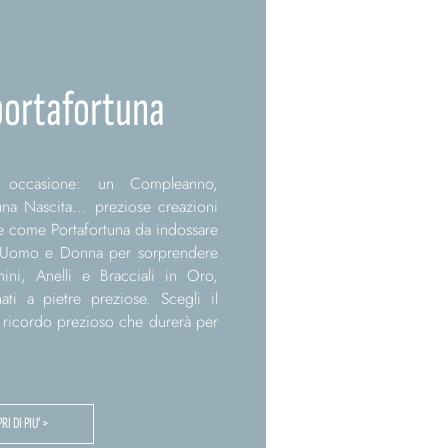
 portafortuna
 occasione: un Compleanno,
 una Nascita... preziose creazioni
are come Portafortuna da indossare
o Uomo e Donna per sorprendere
ini, Anelli e Bracciali in Oro,
ti a pietre preziose. Scegli il
n ricordo prezioso che durerà per
RI DI PIU' >