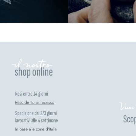
il nostro
shop online
Resi entro 14 giorni
Reso-diritto di recesso
Vuoi
Spedizione dai 2/3 giorni
Scop
lavorativi alle 4 settimane
In base alle zone d'Italia