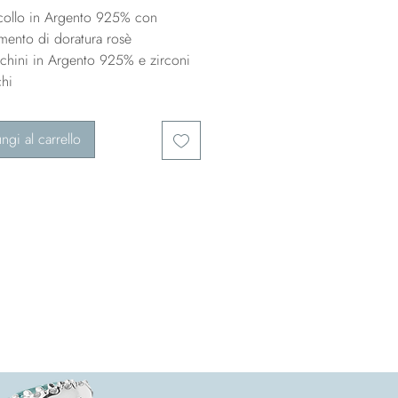
collo in Argento 925% con
amento di doratura rosè
chini in Argento 925% e zirconi
chi
ngi al carrello