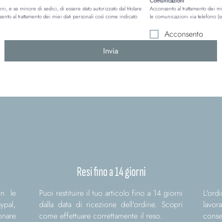
Comunicazioni
, e se minore di sedici, di essere stato autorizzato dal titolare 
Acconsento al trattamento dei miei
sento al trattamento dei miei dati personali così come indicato 
le comunicazioni via telefono (s
Acconsento
Invia
Resi fino a 14 giorni
n le
Puoi restituire il tuo articolo fino a 14 giorni
L'ord
ypal,
dalla data di ricezione dell'ordine. Scopri
lavor
nare
come effettuare correttamente il reso.
conse