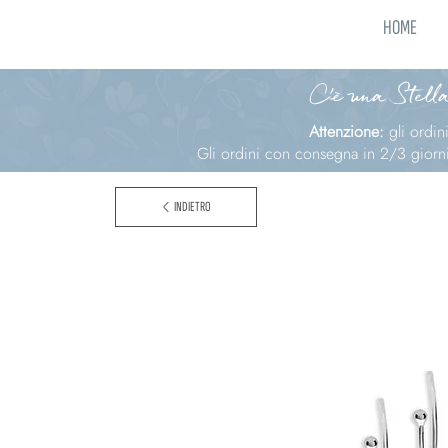
HOME
C'è una Stella
Attenzione:
gli ordi
Gli ordini con consegna in 2/3 giorni 
INDIETRO