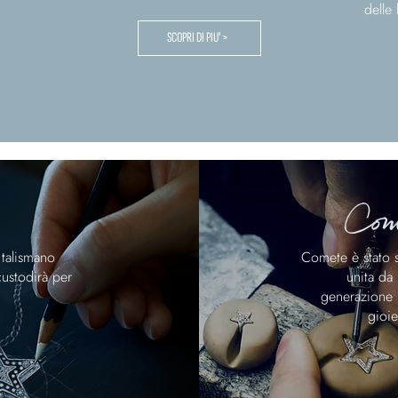
delle 
SCOPRI DI PIU' >
Com
talismano
Comete è stato sc
custodirà per
unita da
generazione 
gioie