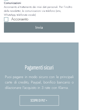
Comunicazioni
Acconsento al trattamento dei miei dati personali. Per l’inoltro 
della newsletter, le comunicazioni via telefono (sms, 
WhatsApp, telefonata vocale)
Acconsento
Invia
Pagamenti sicuri
Puoi pagare in modo sicuro con le principali
carte di credito, Paypal, bonifico bancario o
dilazionare l'acquisto in 3 rate con Klarna.
SCOPRI DI PIU' >