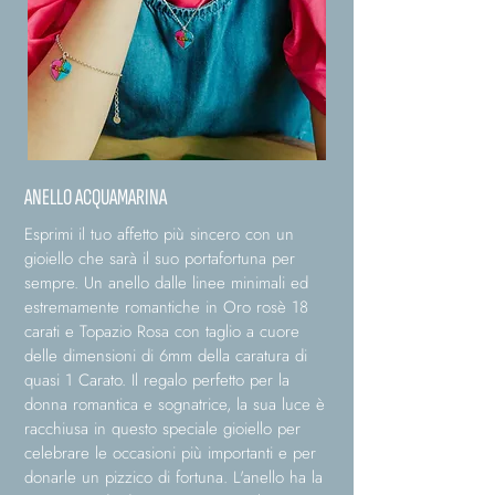
ANELLO ACQUAMARINA
Esprimi il tuo affetto più sincero con un
gioiello che sarà il suo portafortuna per
sempre. Un anello dalle linee minimali ed
estremamente romantiche in Oro rosè 18
carati e Topazio Rosa con taglio a cuore
delle dimensioni di 6mm della caratura di
quasi 1 Carato. Il regalo perfetto per la
donna romantica e sognatrice, la sua luce è
racchiusa in questo speciale gioiello per
celebrare le occasioni più importanti e per
donarle un pizzico di fortuna. L'anello ha la