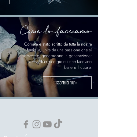
Come lo facciamo
Comete è stato scritto da tutta la nostra
famiglia, unita da una passione che si
trasmette di generazione in generazione:
quella di creare gioielli che facciano
battere il cuore.
SCOPRI DI PIU' >
un po'