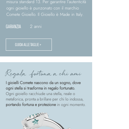
misura standard 13. Per garantire l’autenticità
ogni gioiello è punzonato con il marchio
Comete Gioiello. Il Gioiello è Made in Italy.
2 anni
GARANZIA
GUIDA ALLE TAGLIE >
Regala fortuna a chi ami
I gioielli Comete nascono da un sogno, dove
ogni stella si trasforma in regalo fortunato.
Ogni gioiello racchiude una stella, reale o
metaforica, pronta a brillare per chi lo indossa,
portando fortuna e protezione
in ogni momento.