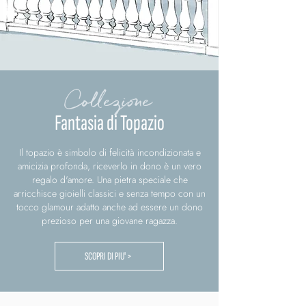
Collezione
Fantasia di Topazio
Il topazio è simbolo di felicità incondizionata e
amicizia profonda, riceverlo in dono è un vero
regalo d'amore. Una pietra speciale che
arricchisce gioielli classici e senza tempo con un
tocco glamour adatto anche ad essere un dono
prezioso per una giovane ragazza.
SCOPRI DI PIU' >