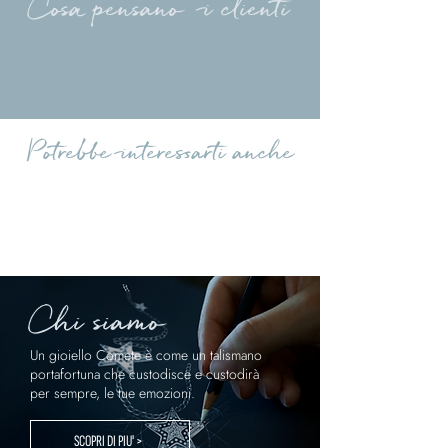
Cosa pensano i clienti
Carica altre recensioni
Potrebbe interessarti anche
Chi siamo
Un gioiello Comete è come un talismano
portafortuna che custodisce e custodirà
per sempre, le tue emozioni.
SCOPRI DI PIU' >