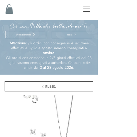
C'è una Stella che brilla solo per Te
Cresima e Comunione
Nascita
Attenzione:
gli ordini con consegna in 4 settimane
effettuati a luglio e agosto saranno consegnati a
ottobre
.
Gli ordini con consegna in 2/3 giorni effettuati dal 23
luglio saranno consegnati a
settembre.
Chiusura estiva
uffici:
dal 3 al 23 agosto 2026.
INDIETRO