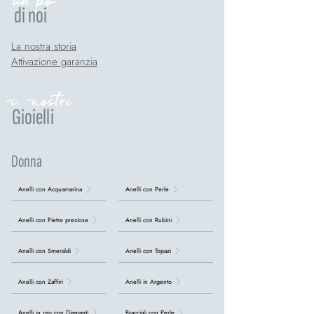
di noi
La nostra storia
Attivazione garanzia
i nostri
Gioielli
Donna
Anelli con Acquamarina
Anelli con Perle
Anelli con Pietre preziose
Anelli con Rubini
Anelli con Smeraldi
Anelli con Topazi
Anelli con Zaffiri
Anelli in Argento
Anelli in oro con Diamanti
Bracciali con Perle