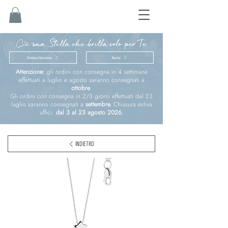
C'è una Stella che brilla solo per Te
Cresima e Comunione
Nascita
Attenzione:
gli ordini con consegna in 4 settimane
effettuati a luglio e agosto saranno consegnati a
ottobre
.
Gli ordini con consegna in 2/3 giorni effettuati dal 23
luglio saranno consegnati a
settembre.
Chiusura estiva
uffici:
dal 3 al 23 agosto 2026.
INDIETRO