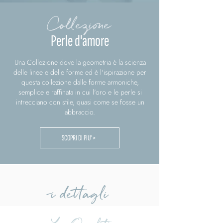
Collezione
Perle d'amore
Una Collezione dove la geometria è la scienza
delle linee e delle forme ed è l'ispirazione per
questa collezione dalle forme armoniche,
semplice e raffinata in cui l'oro e le perle si
intrecciano con stile, quasi come se fosse un
abbraccio.
SCOPRI DI PIU' >
i dettagli