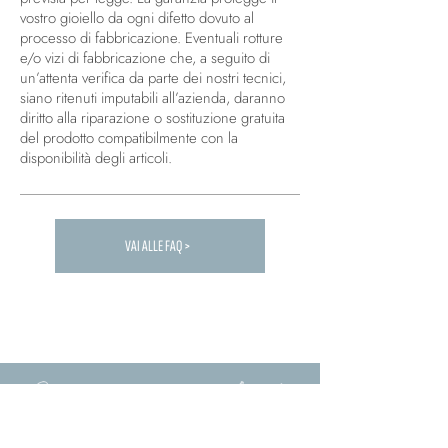
vostro gioiello da ogni difetto dovuto al
processo di fabbricazione. Eventuali rotture
e/o vizi di fabbricazione che, a seguito di
un’attenta verifica da parte dei nostri tecnici,
siano ritenuti imputabili all’azienda, daranno
diritto alla riparazione o sostituzione gratuita
del prodotto compatibilmente con la
disponibilità degli articoli.
VAI ALLE FAQ >
Carica altre FAQ...
Cosa pensano i clienti