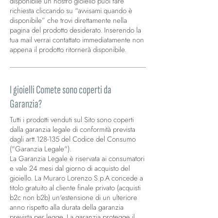
disponibile un nostro gioiello puoi fare
richiesta cliccando su “avvisami quando è
disponibile” che trovi direttamente nella
pagina del prodotto desiderato. Inserendo la
tua mail verrai contattato immediatamente non
appena il prodotto ritornerà disponibile.
I gioielli Comete sono coperti da
Garanzia?
Tutti i prodotti venduti sul Sito sono coperti
dalla garanzia legale di conformità prevista
dagli artt.128-135 del Codice del Consumo
("Garanzia Legale").
La Garanzia Legale è riservata ai consumatori
e vale 24 mesi dal giorno di acquisto del
gioiello. La Muraro Lorenzo S.p.A concede a
titolo gratuito al cliente finale privato (acquisti
b2c non b2b) un'estensione di un ulteriore
anno rispetto alla durata della garanzia
prevista per legge. La garanzia protegge il