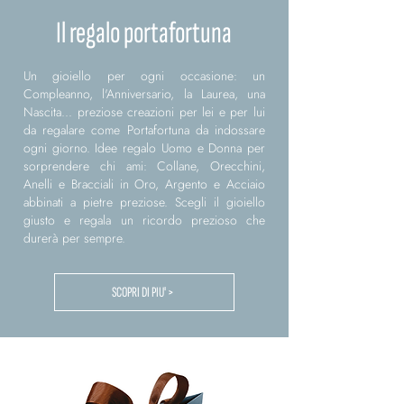
Il regalo portafortuna
Un gioiello per ogni occasione: un
Compleanno, l'Anniversario, la Laurea, una
Nascita... preziose creazioni per lei e per lui
da regalare come Portafortuna da indossare
ogni giorno. Idee regalo Uomo e Donna per
sorprendere chi ami: Collane, Orecchini,
Anelli e Bracciali in Oro, Argento e Acciaio
abbinati a pietre preziose. Scegli il gioiello
giusto e regala un ricordo prezioso che
durerà per sempre.
SCOPRI DI PIU' >