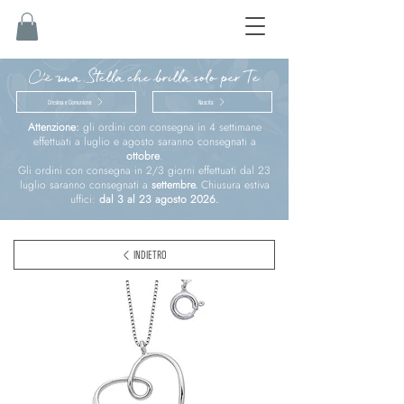
C'è una Stella che brilla solo per Te
Cresima e Comunione
Nascita
Attenzione:
gli ordini con consegna in 4 settimane
effettuati a luglio e agosto saranno consegnati a
ottobre
.
Gli ordini con consegna in 2/3 giorni effettuati dal 23
luglio saranno consegnati a
settembre.
Chiusura estiva
uffici:
dal 3 al 23 agosto 2026.
INDIETRO