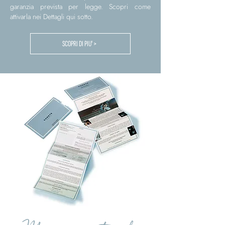
garanzia prevista per legge. Scopri come
attivarla nei Dettagli qui sotto.
SCOPRI DI PIU' >