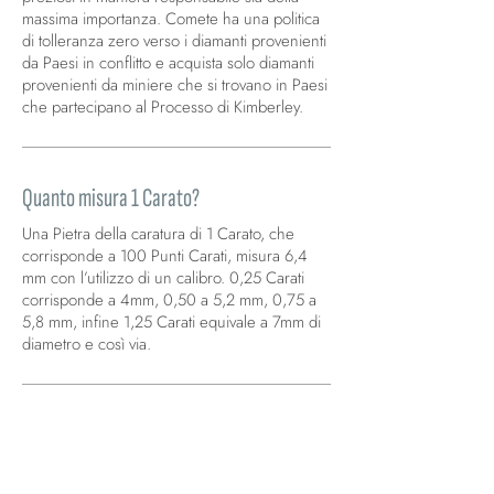
massima importanza. Comete ha una politica
di tolleranza zero verso i diamanti provenienti
da Paesi in conflitto e acquista solo diamanti
provenienti da miniere che si trovano in Paesi
che partecipano al Processo di Kimberley.
Quanto misura 1 Carato?
Una Pietra della caratura di 1 Carato, che
corrisponde a 100 Punti Carati, misura 6,4
mm con l’utilizzo di un calibro. 0,25 Carati
corrisponde a 4mm, 0,50 a 5,2 mm, 0,75 a
5,8 mm, infine 1,25 Carati equivale a 7mm di
diametro e così via.
Cos’è il Diamante?
I diamanti hanno origine nel mantello della
Terra, dove esistono le condizioni di altissima