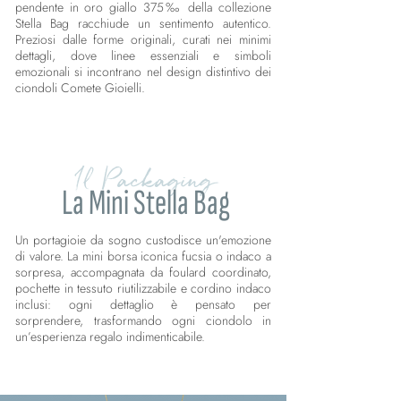
pendente in oro giallo 375‰ della collezione
Stella Bag racchiude un sentimento autentico.
Preziosi dalle forme originali, curati nei minimi
dettagli, dove linee essenziali e simboli
emozionali si incontrano nel design distintivo dei
ciondoli Comete Gioielli.
Il Packaging
La Mini Stella Bag
Un portagioie da sogno custodisce un'emozione
di valore. La mini borsa iconica fucsia o indaco a
sorpresa, accompagnata da foulard coordinato,
pochette in tessuto riutilizzabile e cordino indaco
inclusi: ogni dettaglio è pensato per
sorprendere, trasformando ogni ciondolo in
un’esperienza regalo indimenticabile.