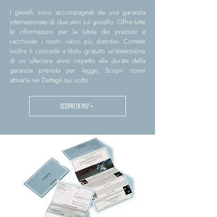
I gioielli sono accompagnati da una garanzia
internazionale di due anni sul gioiello. Offre tutte
le informazioni per la tutela dei preziosi e
racchiude i nostri valori più distintivi. Comete
inoltre ti concede a titolo gratuito un'estensione
di un ulteriore anno rispetto alla durata della
garanzia prevista per legge. Scopri come
attivarla nei Dettagli qui sotto.
SCOPRI DI PIU' >