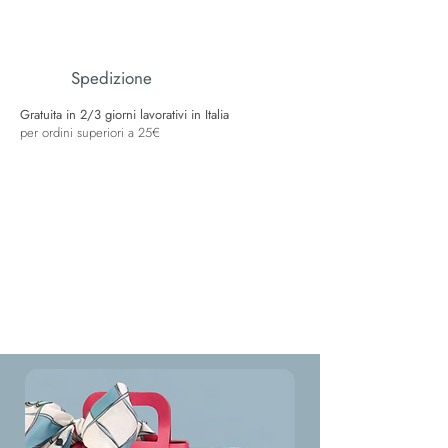
Spedizione
Gratuita in 2/3 giorni lavorativi in Italia
per ordini superiori a 25€
Gadget inclusi
Con l’acquisto di un gioiello Stella Bag in
regalo:
una Bag fucsia o indaco
un foulard
una pochette