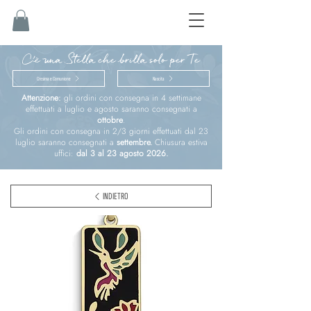
C'è una Stella che brilla solo per Te
Cresima e Comunione
Nascita
Attenzione:
gli ordini con consegna in 4 settimane
effettuati a luglio e agosto saranno consegnati a
ottobre
.
Gli ordini con consegna in 2/3 giorni effettuati dal 23
luglio saranno consegnati a
settembre.
Chiusura estiva
uffici:
dal 3 al 23 agosto 2026.
INDIETRO