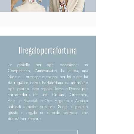
Il regalo portafortuna
Un gioiello per ogni occasione: un
Compleanno, l'Anniversario, la Laurea, una
Nascita... preziose creazioni per lei e per lui
da regalare come Portafortuna da indossare
ogni giorno. Idee regalo Uomo e Donna per
sorprendere chi ami: Collane, Orecchini,
Anelli e Bracciali in Oro, Argento e Acciaio
abbinati a pietre preziose. Scegli il gioiello
giusto e regala un ricordo prezioso che
durerà per sempre.