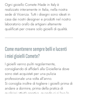
Ogni gioiello Comete Made in Italy è
realizzato interamente in Italia, nella nostra
sede di Vicenza. Tutti i disegni sono ideati in
casa dai nostri designer e prodotti nel nostro
laboratorio orafo da artigiani altamente
qualificati per creare solo gioielli di qualità.
Come mantenere sempre belli e lucenti
i miei gioielli Comete?
I gioielli vanno puliti regolarmente,
consigliando di affidarli alla Gioielleria dove
sono stati acquistati per una pulizia
professionale una volta all’anno.
Si consiglia inoltre di togliere i gioielli prima di
andare a dormire, prima della pratica di
qualsiasi attività sportiva, quando ci si lava le
mani o si utilizzano prodotti corrosivi. Evitare il
contatto con profumi, alcool, cosmetici,
ammoniaca e cloro. Non esporre i gioielli alle