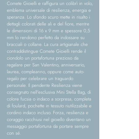
Comete Gioielli e raffigura un colibrì in volo,
emblema universale di resilienza, energia e
speranza. Lo sfondo scuro mette in risalto i
dettagli colorati delle ali e del fiore, mentre
le dimensioni di 16 x 9 mm e spessore 0,5
mm lo rendono perfetto da indossare su
bracciali o collane. La cura artigianale che
contraddistingue Comete Gioielli rende il
ciondolo un portafortuna prezioso da
regalare per San Valentino, anniversario,
laurea, compleanno, oppure come auto-
regalo per celebrare un traguardo
personale. Il pendente Resilienza viene
consegnato nell'esclusiva Mini Stella Bag, di
colore fucsia o indaco a sorpresa, completa
di foulard, pochette in tessuto riutilizzabile e
cordino indaco incluso. Forza, resilienza e
coraggio racchiusi nel gioiello diventano un
messaggio portafortuna da portare sempre
con sé.