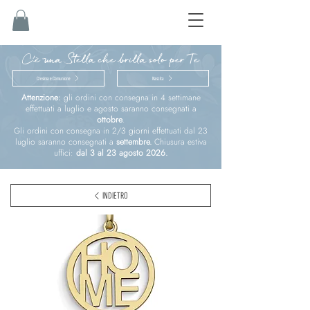
C'è una Stella che brilla solo per Te
Cresima e Comunione
Nascita
Attenzione:
gli ordini con consegna in 4 settimane
effettuati a luglio e agosto saranno consegnati a
ottobre
.
Gli ordini con consegna in 2/3 giorni effettuati dal 23
luglio saranno consegnati a
settembre.
Chiusura estiva
uffici:
dal 3 al 23 agosto 2026.
INDIETRO