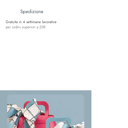
Spedizione
Gratuita in 4 settimane lavorative
per ordini superiori a 25€
Gadget inclusi
Con l’acquisto di un gioiello Stella Bag in
regalo:
una Bag fucsia o indaco
un foulard
una pochette