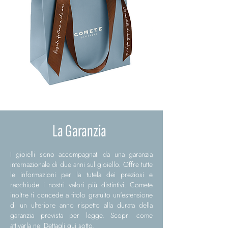
La Garanzia
I gioielli sono accompagnati da una garanzia
internazionale di due anni sul gioiello. Offre tutte
le informazioni per la tutela dei preziosi e
racchiude i nostri valori più distintivi. Comete
inoltre ti concede a titolo gratuito un'estensione
di un ulteriore anno rispetto alla durata della
garanzia prevista per legge. Scopri come
attivarla nei Dettagli qui sotto.