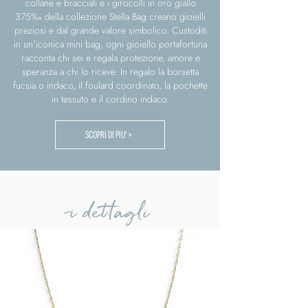
collane e bracciali e i girocolli in oro giallo
375‰ della collezione Stella Bag creano gioielli
preziosi e dal grande valore simbolico. Custoditi
in un'iconica mini bag, ogni gioiello portafortuna
racconta chi sei e regala protezione, amore e
speranza a chi lo riceve. In regalo la borsetta
fucsia o indaco, il foulard coordinato, la pochette
in tessuto e il cordino indaco.
SCOPRI DI PIU' >
i dettagli