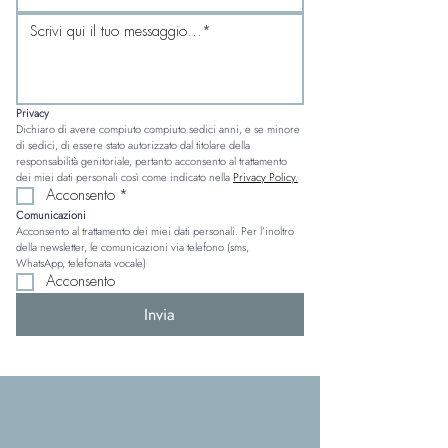
Privacy
Dichiaro di avere compiuto compiuto sedici anni, e se minore 
di sedici, di essere stato autorizzato dal titolare della 
responsabilità genitoriale, pertanto acconsento al trattamento 
dei miei dati personali così come indicato nella 
Privacy Policy.
Acconsento
*
Comunicazioni
Acconsento al trattamento dei miei dati personali. Per l’inoltro 
della newsletter, le comunicazioni via telefono (sms, 
WhatsApp, telefonata vocale)
Acconsento
Invia