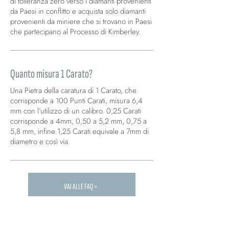
di tolleranza zero verso i diamanti provenienti
da Paesi in conflitto e acquista solo diamanti
provenienti da miniere che si trovano in Paesi
che partecipano al Processo di Kimberley.
Quanto misura 1 Carato?
Una Pietra della caratura di 1 Carato, che
corrisponde a 100 Punti Carati, misura 6,4
mm con l’utilizzo di un calibro. 0,25 Carati
corrisponde a 4mm, 0,50 a 5,2 mm, 0,75 a
5,8 mm, infine 1,25 Carati equivale a 7mm di
diametro e così via.
VAI ALLE FAQ >
Carica altre FAQ...