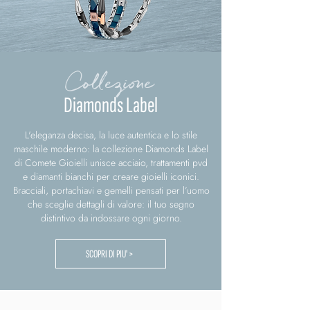
Collezione
Diamonds Label
L'eleganza decisa, la luce autentica e lo stile
maschile moderno: la collezione Diamonds Label
di Comete Gioielli unisce acciaio, trattamenti pvd
e diamanti bianchi per creare gioielli iconici.
Bracciali, portachiavi e gemelli pensati per l’uomo
che sceglie dettagli di valore: il tuo segno
distintivo da indossare ogni giorno.
SCOPRI DI PIU' >