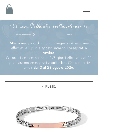
C'è una Stella che brilla solo per Te
Cresima e Comunione
Nascita
Attenzione:
gli ordini con consegna in 4 settimane
effettuati a luglio e agosto saranno consegnati a
ottobre
.
Gli ordini con consegna in 2/3 giorni effettuati dal 23
luglio saranno consegnati a
settembre.
Chiusura estiva
uffici:
dal 3 al 23 agosto 2026.
INDIETRO