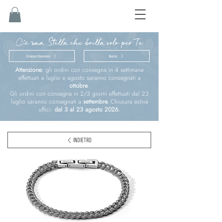
C'è una Stella che brilla solo per Te
Cresima e Comunione
Nascita
Attenzione:
gli ordini con consegna in 4 settimane
effettuati a luglio e agosto saranno consegnati a
ottobre
.
Gli ordini con consegna in 2/3 giorni effettuati dal 23
luglio saranno consegnati a
settembre.
Chiusura estiva
uffici:
dal 3 al 23 agosto 2026.
INDIETRO