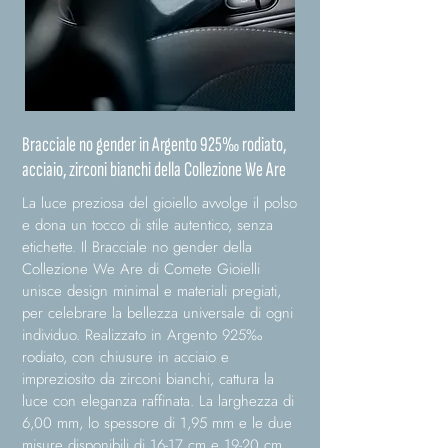
Bracciale no gender in Argento 925‰ rodiato,
acciaio, zirconi bianchi della Collezione We Are
La luce preziosa del gioiello avvolge il polso
e dona un tocco di stile autentico, senza
etichette. Il Bracciale no gender della
Collezione We Are di Comete Gioielli
unisce design minimal e materiali pregiati,
per celebrare la bellezza universale di ogni
individuo. Realizzato in Argento 925‰
rodiato, con chiusure in acciaio e
impreziosito da zirconi bianchi, cattura la
luce con eleganza raffinata. La larghezza di
6,00 mm, lo spessore di 1,95 mm e le due
misure disponibili di 16-17 cm e 19-20 cm