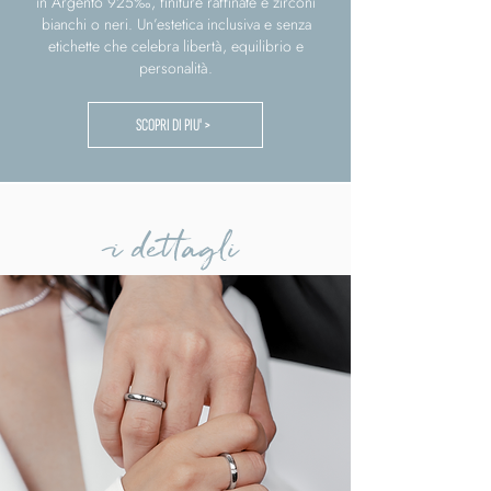
in Argento 925‰, finiture raffinate e zirconi
bianchi o neri. Un’estetica inclusiva e senza
etichette che celebra libertà, equilibrio e
personalità.
SCOPRI DI PIU' >
i dettagli