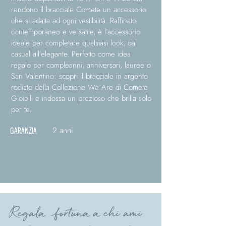
rendono il bracciale Comete un accessorio
che si adatta ad ogni vestibilità. Raffinato,
contemporaneo e versatile, è l’accessorio
ideale per completare qualsiasi look, dal
casual all’elegante. Perfetto come idea
regalo per compleanni, anniversari, lauree o
San Valentino: scopri il bracciale in argento
rodiato della Collezione We Are di Comete
Gioielli e indossa un prezioso che brilla solo
per te.
2 anni
GARANZIA
Regala fortuna a chi ami