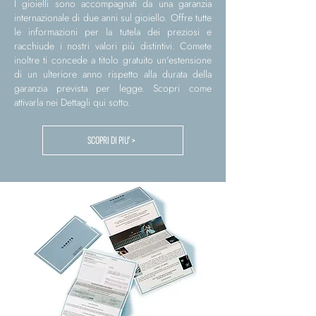
I gioielli sono accompagnati da una garanzia
internazionale di due anni sul gioiello. Offre tutte
le informazioni per la tutela dei preziosi e
racchiude i nostri valori più distintivi. Comete
inoltre ti concede a titolo gratuito un'estensione
di un ulteriore anno rispetto alla durata della
garanzia prevista per legge. Scopri come
attivarla nei Dettagli qui sotto.
SCOPRI DI PIU' >