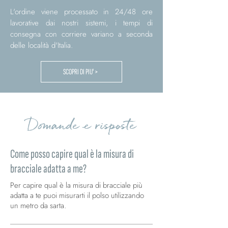
L'ordine viene processato in 24/48 ore
lavorative dai nostri sistemi, i tempi di
consegna con corriere variano a seconda
delle località d'Italia.
SCOPRI DI PIU' >
Domande e risposte
Come posso capire qual è la misura di
bracciale adatta a me?
Per capire qual è la misura di bracciale più
adatta a te puoi misurarti il polso utilizzando
un metro da sarta.