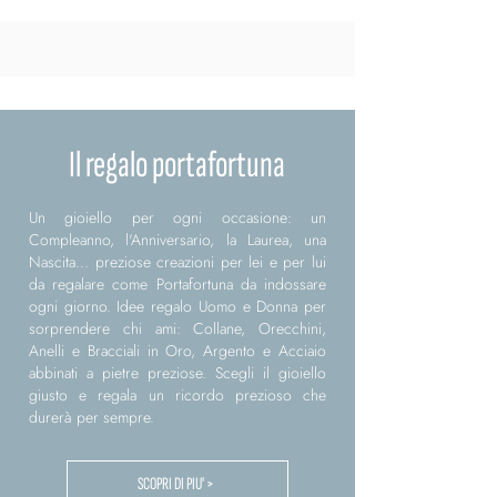
Il regalo portafortuna
Un gioiello per ogni occasione: un
Compleanno, l'Anniversario, la Laurea, una
Nascita... preziose creazioni per lei e per lui
da regalare come Portafortuna da indossare
ogni giorno. Idee regalo Uomo e Donna per
sorprendere chi ami: Collane, Orecchini,
Anelli e Bracciali in Oro, Argento e Acciaio
abbinati a pietre preziose. Scegli il gioiello
giusto e regala un ricordo prezioso che
durerà per sempre.
SCOPRI DI PIU' >