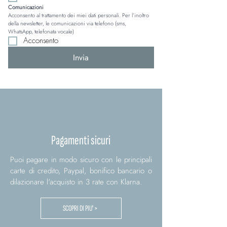
Comunicazioni
Acconsento al trattamento dei miei dati personali. Per l’inoltro 
della newsletter, le comunicazioni via telefono (sms, 
WhatsApp, telefonata vocale)
Acconsento
Invia
Pagamenti sicuri
Puoi pagare in modo sicuro con le principali
carte di credito, Paypal, bonifico bancario o
dilazionare l'acquisto in 3 rate con Klarna.
SCOPRI DI PIU' >