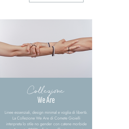
Collezione
We Are
Linee essenziali, design minimal e voglia di libertà.
La Collezione We Are di Comete Gioielli
interpreta lo stile no gender con catene morbide