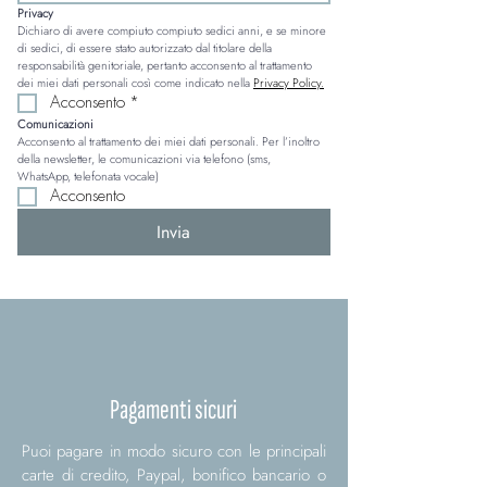
Privacy
Dichiaro di avere compiuto compiuto sedici anni, e se minore 
di sedici, di essere stato autorizzato dal titolare della 
responsabilità genitoriale, pertanto acconsento al trattamento 
dei miei dati personali così come indicato nella 
Privacy Policy.
Acconsento
*
Comunicazioni
Acconsento al trattamento dei miei dati personali. Per l’inoltro 
della newsletter, le comunicazioni via telefono (sms, 
WhatsApp, telefonata vocale)
Acconsento
Invia
Pagamenti sicuri
Puoi pagare in modo sicuro con le principali
carte di credito, Paypal, bonifico bancario o