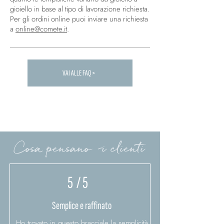
gioiello in base al tipo di lavorazione richiesta.
Per gli ordini online puoi inviare una richiesta
a
online@comete.it
.
VAI ALLE FAQ >
Carica altre FAQ...
Cosa pensano i clienti
5
/ 5
Semplice e raffinato
Ho trovato in questo bracciale la semplicità