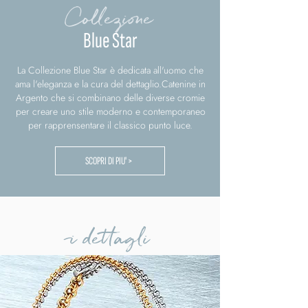
Collezione
Blue Star
La Collezione Blue Star è dedicata all'uomo che
ama l'eleganza e la cura del dettaglio.Catenine in
Argento che si combinano delle diverse cromie
per creare uno stile moderno e contemporaneo
per rapprensentare il classico punto luce.
SCOPRI DI PIU' >
i dettagli