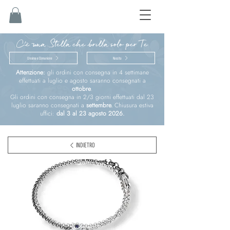
C'è una Stella che brilla solo per Te
Cresima e Comunione
Nascita
Attenzione:
gli ordini con consegna in 4 settimane
effettuati a luglio e agosto saranno consegnati a
ottobre
.
Gli ordini con consegna in 2/3 giorni effettuati dal 23
luglio saranno consegnati a
settembre.
Chiusura estiva
uffici:
dal 3 al 23 agosto 2026.
INDIETRO