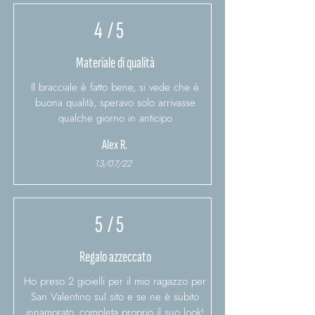
4
/ 5
Materiale di qualità
Il bracciale è fatto bene, si vede che è
buona qualità, speravo solo arrivasse
qualche giorno in anticipo
Alex R.
13/07/22
5
/ 5
Regalo azzeccato
Ho preso 2 gioielli per il mio ragazzo per
San Valentino sul sito e se ne è subito
innamorato, completa proprio il suo look!