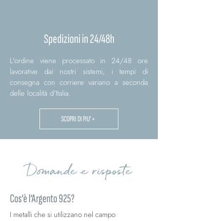
Spedizioni in 24/48h
L'ordine viene processato in 24/48 ore
lavorative dai nostri sistemi, i tempi di
consegna con corriere variano a seconda
delle località d'Italia.
SCOPRI DI PIU' >
Domande e risposte
Cos’è l’Argento 925?
I metalli che si utilizzano nel campo