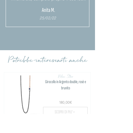
Anita M.
25/02/22
Carica altre recensioni
Potrebbe interessarti anche
Blue Star
Girocollo in Argento double, rosè e
brunito
180,00€
SCOPRI DI PIU' >