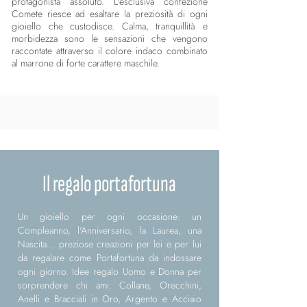
protagonista assoluto. L'esclusiva confezione
Comete riesce ad esaltare la preziosità di ogni
gioiello che custodisce. Calma, tranquillità e
morbidezza sono le sensazioni che vengono
raccontate attraverso il colore indaco combinato
al marrone di forte carattere maschile.
Il regalo portafortuna
Un gioiello per ogni occasione: un
Compleanno, l'Anniversario, la Laurea, una
Nascita... preziose creazioni per lei e per lui
da regalare come Portafortuna da indossare
ogni giorno. Idee regalo Uomo e Donna per
sorprendere chi ami: Collane, Orecchini,
Anelli e Bracciali in Oro, Argento e Acciaio