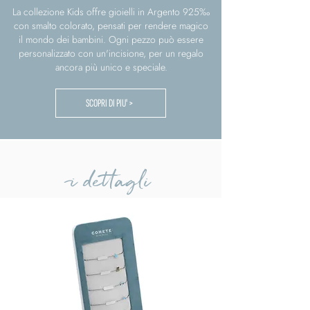
La collezione Kids offre gioielli in Argento 925‰
con smalto colorato, pensati per rendere magico
il mondo dei bambini. Ogni pezzo può essere
personalizzato con un'incisione, per un regalo
ancora più unico e speciale.
SCOPRI DI PIU' >
i dettagli