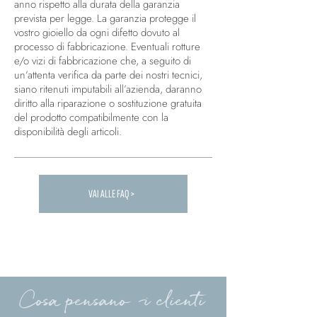
anno rispetto alla durata della garanzia
prevista per legge. La garanzia protegge il
vostro gioiello da ogni difetto dovuto al
processo di fabbricazione. Eventuali rotture
e/o vizi di fabbricazione che, a seguito di
un’attenta verifica da parte dei nostri tecnici,
siano ritenuti imputabili all’azienda, daranno
diritto alla riparazione o sostituzione gratuita
del prodotto compatibilmente con la
disponibilità degli articoli.
VAI ALLE FAQ >
Carica altre FAQ...
Cosa pensano i clienti