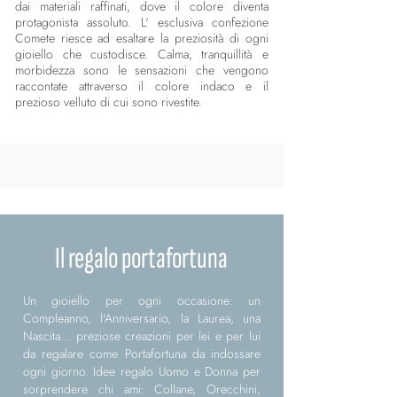
dai materiali raffinati, dove il colore diventa
protagonista assoluto. L' esclusiva confezione
Comete riesce ad esaltare la preziosità di ogni
gioiello che custodisce. Calma, tranquillità e
morbidezza sono le sensazioni che vengono
raccontate attraverso il colore indaco e il
prezioso velluto di cui sono rivestite.
Il regalo portafortuna
Un gioiello per ogni occasione: un
Compleanno, l'Anniversario, la Laurea, una
Nascita... preziose creazioni per lei e per lui
da regalare come Portafortuna da indossare
ogni giorno. Idee regalo Uomo e Donna per
sorprendere chi ami: Collane, Orecchini,