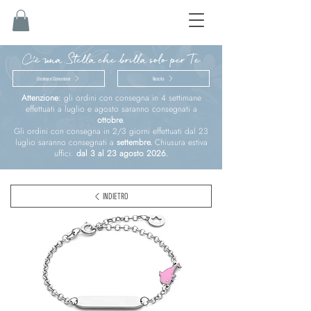
C'è una Stella che brilla solo per Te
Cresima e Comunione
Nascita
Attenzione:
gli ordini con consegna in 4 settimane
effettuati a luglio e agosto saranno consegnati a
ottobre
.
Gli ordini con consegna in 2/3 giorni effettuati dal 23
luglio saranno consegnati a
settembre.
Chiusura estiva
uffici:
dal 3 al 23 agosto 2026.
INDIETRO