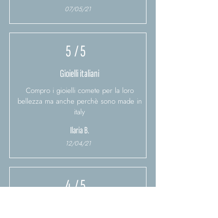
07/05/21
5
/ 5
Gioielli italiani
Compro i gioielli comete per la loro
bellezza ma anche perchè sono made in
italy
Ilaria B.
12/04/21
4
/ 5
Buon prodotto