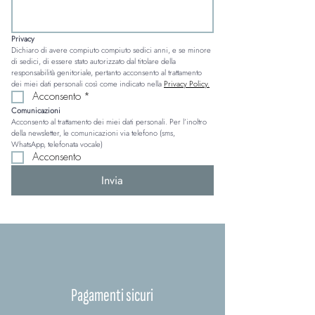
Privacy
Dichiaro di avere compiuto compiuto sedici anni, e se minore 
di sedici, di essere stato autorizzato dal titolare della 
responsabilità genitoriale, pertanto acconsento al trattamento 
dei miei dati personali così come indicato nella 
Privacy Policy.
Acconsento
*
Comunicazioni
Acconsento al trattamento dei miei dati personali. Per l’inoltro 
della newsletter, le comunicazioni via telefono (sms, 
WhatsApp, telefonata vocale)
Acconsento
Invia
Pagamenti sicuri