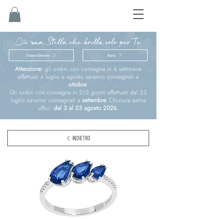
C'è una Stella che brilla solo per Te
Cresima e Comunione
Nascita
Attenzione:
gli ordini con consegna in 4 settimane
effettuati a luglio e agosto saranno consegnati a
ottobre
.
Gli ordini con consegna in 2/3 giorni effettuati dal 23
luglio saranno consegnati a
settembre.
Chiusura estiva
uffici:
dal 3 al 23 agosto 2026.
INDIETRO