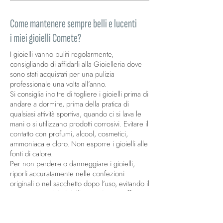
Come mantenere sempre belli e lucenti
i miei gioielli Comete?
I gioielli vanno puliti regolarmente,
consigliando di affidarli alla Gioielleria dove
sono stati acquistati per una pulizia
professionale una volta all’anno.
Si consiglia inoltre di togliere i gioielli prima di
andare a dormire, prima della pratica di
qualsiasi attività sportiva, quando ci si lava le
mani o si utilizzano prodotti corrosivi. Evitare il
contatto con profumi, alcool, cosmetici,
ammoniaca e cloro. Non esporre i gioielli alle
fonti di calore.
Per non perdere o danneggiare i gioielli,
riporli accuratamente nelle confezioni
originali o nel sacchetto dopo l’uso, evitando il
contatto con altri gioielli per evitare graffi.