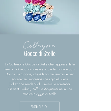
Collezione
Gocce di Stelle
La Collezione Gocce di Stelle che rappresenta la
femminilità incondizionata e vuole far brillare ogni
Donna. La Goccia, che è la forma femminile per
eccellenza, impreziosisce i gioielli della
Collezione rendendoli luminosi e romantici:
Diamanti, Rubini, Zaffiri e Acquamarina in una
magica pioggia di Stelle.
SCOPRI DI PIU' >