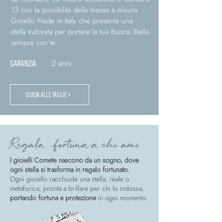
13 con la possibilità della messa a misura.
Gioiello Made in Italy che presenta una
stella traforata per portare la tua Buona Stella
sempre con te.
2 anni
GARANZIA
GUIDA ALLE TAGLIE >
Regala fortuna a chi ami
I gioielli Comete nascono da un sogno, dove
ogni stella si trasforma in regalo fortunato.
Ogni gioiello racchiude una stella, reale o
metaforica, pronta a brillare per chi lo indossa,
portando fortuna e protezione
in ogni momento.