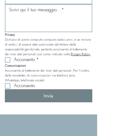
Privacy
Dichiaro di avere compiuto compiuto sedici anni, e se minore 
di sedici, di essere stato autorizzato dal titolare della 
responsabilità genitoriale, pertanto acconsento al trattamento 
dei miei dati personali così come indicato nella 
Privacy Policy.
Acconsento
*
Comunicazioni
Acconsento al trattamento dei miei dati personali. Per l’inoltro 
della newsletter, le comunicazioni via telefono (sms, 
WhatsApp, telefonata vocale)
Acconsento
Invia