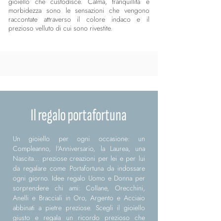
gioiello che custodisce. Calma, tranquillità e
morbidezza sono le sensazioni che vengono
raccontate attraverso il colore indaco e il
prezioso velluto di cui sono rivestite.
Il regalo portafortuna
Un gioiello per ogni occasione: un
Compleanno, l'Anniversario, la Laurea, una
Nascita... preziose creazioni per lei e per lui
da regalare come Portafortuna da indossare
ogni giorno. Idee regalo Uomo e Donna per
sorprendere chi ami: Collane, Orecchini,
Anelli e Bracciali in Oro, Argento e Acciaio
abbinati a pietre preziose. Scegli il gioiello
giusto e regala un ricordo prezioso che