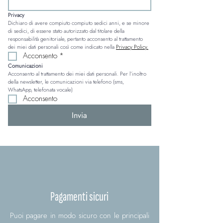
Privacy
Dichiaro di avere compiuto compiuto sedici anni, e se minore 
di sedici, di essere stato autorizzato dal titolare della 
responsabilità genitoriale, pertanto acconsento al trattamento 
dei miei dati personali così come indicato nella 
Privacy Policy.
Acconsento
*
Comunicazioni
Acconsento al trattamento dei miei dati personali. Per l’inoltro 
della newsletter, le comunicazioni via telefono (sms, 
WhatsApp, telefonata vocale)
Acconsento
Invia
Pagamenti sicuri
Puoi pagare in modo sicuro con le principali