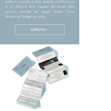
inoltre ti concede a titolo gratuito un'estensione
di un ulteriore anno rispetto alla durata della
garanzia prevista per legge. Scopri come
attivarla nei Dettagli qui sotto.
SCOPRI DI PIU' >