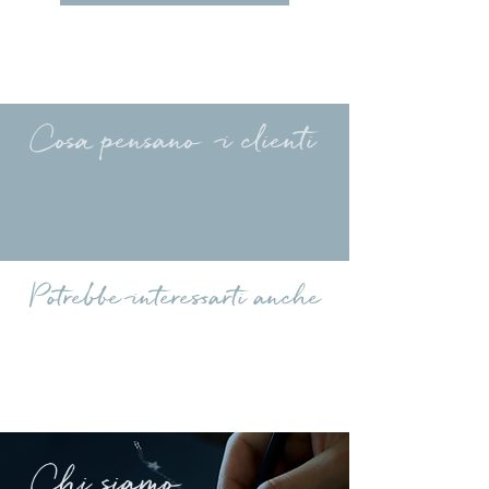
Cosa pensano i clienti
Carica altre recensioni
Potrebbe interessarti anche
Chi siamo