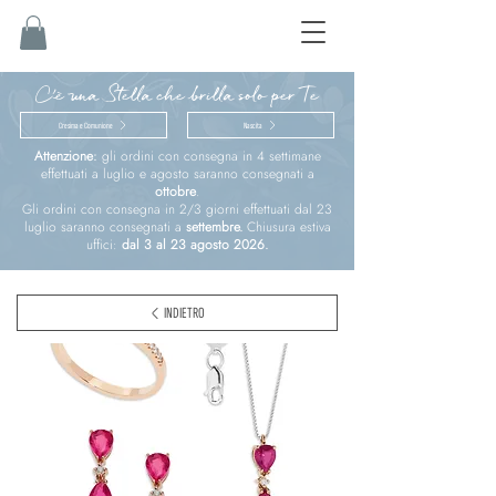
C'è una Stella che brilla solo per Te
Cresima e Comunione
Nascita
Attenzione:
gli ordini con consegna in 4 settimane
effettuati a luglio e agosto saranno consegnati a
ottobre
.
Gli ordini con consegna in 2/3 giorni effettuati dal 23
luglio saranno consegnati a
settembre.
Chiusura estiva
uffici:
dal 3 al 23 agosto 2026.
INDIETRO