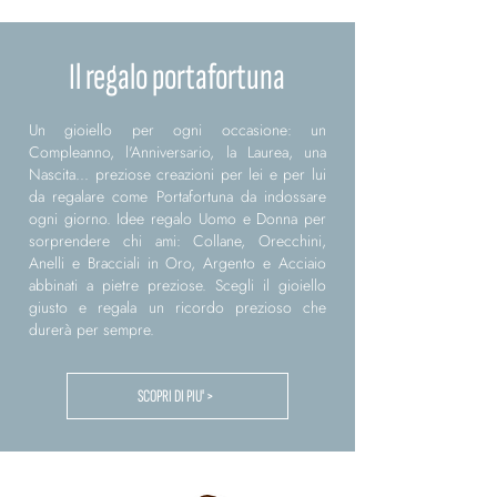
Il regalo portafortuna
Un gioiello per ogni occasione: un
Compleanno, l'Anniversario, la Laurea, una
Nascita... preziose creazioni per lei e per lui
da regalare come Portafortuna da indossare
ogni giorno. Idee regalo Uomo e Donna per
sorprendere chi ami: Collane, Orecchini,
Anelli e Bracciali in Oro, Argento e Acciaio
abbinati a pietre preziose. Scegli il gioiello
giusto e regala un ricordo prezioso che
durerà per sempre.
SCOPRI DI PIU' >