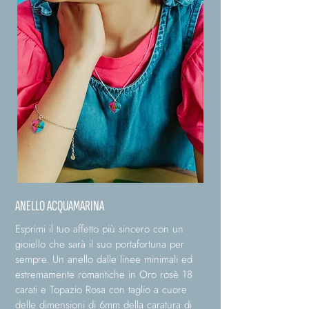
ANELLO ACQUAMARINA
Esprimi il tuo affetto più sincero con un
gioiello che sarà il suo portafortuna per
sempre. Un anello dalle linee minimali ed
estremamente romantiche in Oro rosè 18
carati e Topazio Rosa con taglio a cuore
delle dimensioni di 6mm della caratura di