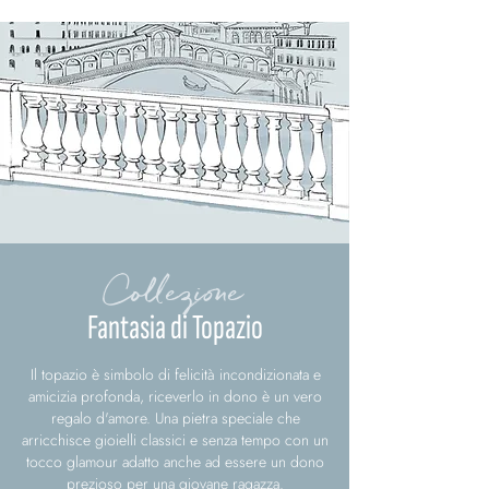
Collezione
Fantasia di Topazio
Il topazio è simbolo di felicità incondizionata e
amicizia profonda, riceverlo in dono è un vero
regalo d'amore. Una pietra speciale che
arricchisce gioielli classici e senza tempo con un
tocco glamour adatto anche ad essere un dono
prezioso per una giovane ragazza.