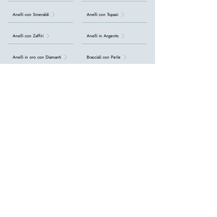
Anelli con Smeraldi
Anelli con Topazi
Anelli con Zaffiri
Anelli in Argento
Anelli in oro con Diamanti
Bracciali con Perle
Bracciali con iniziali
Bracciali in Argento
Bracciali in Argento Bimbi
Ciondoli
Collane con Diamanti
Collane con Perle
Collane con Pietre Preziose
Collane con Rubini
Collane con Smeraldi
Collane con Topazi
Collane con Zaffiri
Collane con acquamarina
Collane donna in Argento
Orecchini con Acquamarina