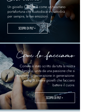
Un gioiello Comete è come un talismano
portafortuna che custodisce e custodirà
per sempre, le tue emozioni.
SCOPRI DI PIU' >
Come lo facciamo
Comete è stato scritto da tutta la nostra
famiglia, unita da una passione che si
trasmette di generazione in generazione:
quella di creare gioielli che facciano
battere il cuore.
SCOPRI DI PIU' >