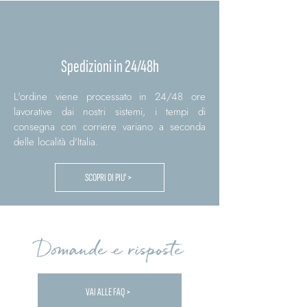
Spedizioni in 24/48h
L'ordine viene processato in 24/48 ore
lavorative dai nostri sistemi, i tempi di
consegna con corriere variano a seconda
delle località d'Italia.
SCOPRI DI PIU' >
Domande e risposte
VAI ALLE FAQ >
Carica altre FAQ...