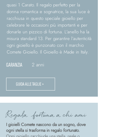
quasi 1 Carato. Il regalo perfetto per la
donna romantica e sognatrice, la sua luce è
racchiusa in questo speciale gioiello per
celebrare le occasioni più importanti e per
donarle un pizzico di fortuna. L'anello ha la
misura standard 13. Per garantire l’autenticità
ogni gioiello è punzonato con il marchio
Comete Gioiello. Il Gioiello è Made in Italy.
2 anni
GARANZIA
GUIDA ALLE TAGLIE >
Regala fortuna a chi ami
I gioielli Comete nascono da un sogno, dove
ogni stella si trasforma in regalo fortunato.
Ogni gioiello racchiude una stella, reale o