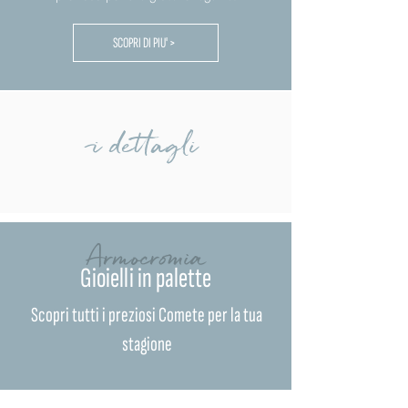
SCOPRI DI PIU' >
i dettagli
Armocromia
Gioielli in palette
Scopri tutti i preziosi Comete per la tua
stagione